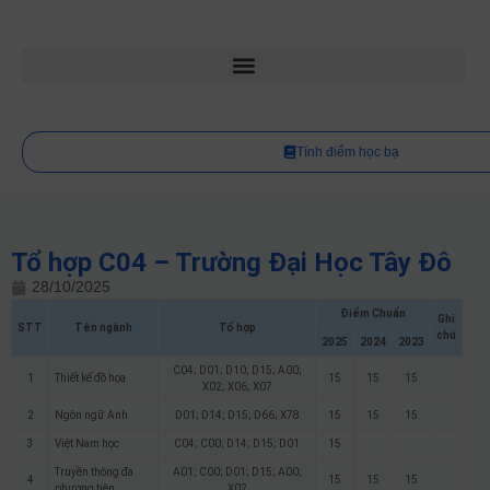
Tính điểm học bạ
Tổ hợp C04 – Trường Đại Học Tây Đô
28/10/2025
Điểm Chuẩn
Ghi
STT
Tên ngành
Tổ hợp
chú
2025
2024
2023
C04; D01; D10; D15; A00;
1
Thiết kế đồ họa
15
15
15
X02; X06; X07
2
Ngôn ngữ Anh
D01; D14; D15; D66; X78
15
15
15
3
Việt Nam học
C04; C00; D14; D15; D01
15
Truyền thông đa
A01; C00; D01; D15; A00;
4
15
15
15
phương tiện
X02