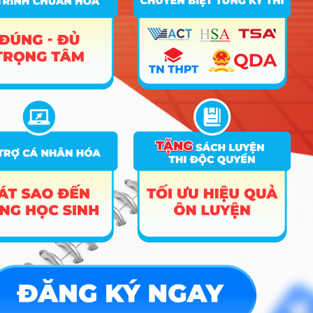
Công nghệ Kỹ thuật
A00; A02; A01; C01; X06;
13
16.5
điện, điện tử
X07; D01
Logistics và Quản
A00; A01; D01; C01; X26;
14
16.5
16.5
16.5
lý chuỗi cung ứng
X02; X06
Công nghệ thực
A00; A02; A01; C01; X06;
15
16.5
phẩm
XD01
A00; A01; B00; D07; X06;
16
Nuôi trồng thủy sản
16.5
X10; D01
B00; A06; B02; C02; X10;
17
Thú y
16.5
X14; D01
A00; A01; D01; C04; C00;
18
Du lịch
D07; A07; D14; D15; X21;
16.5
16.5
16.5
X01; X25
A00; A01; D01; C04; C00;
Quản trị dịch vụ du
19
D07; A07; D14; D15; X21;
16.5
16.5
16.5
lịch và lữ hành
X01; X25
A00; A01; D01; C04; C00;
20
Quản trị khách sạn
D07; A07; D14; D15; X21;
16.5
16.5
16.5
X01; X25
A00; A01; B00; D01; X06;
21
Quản lý đất đai
16.5
16.5
16.5
X10