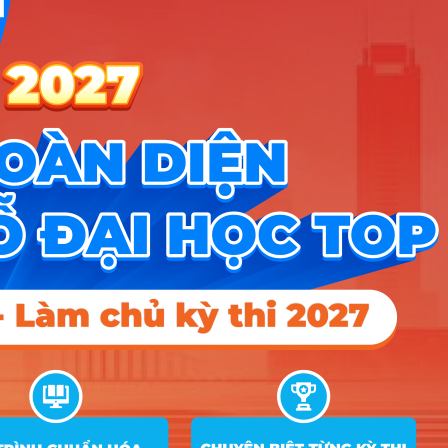
2
Ngôn ngữ Anh
D01; D14; D15; D66; X78
16.5
16.5
16.5
3
Việt Nam học
C04; C00; D14; D15; D01
16.5
Truyền thông đa
A01; C00; D01; D15; A00;
4
16.5
16.5
16.5
phương tiện
X02
A00; A01; D01; C04; X26;
5
Quản trị kinh doanh
16.5
16.5
16.5
X02; X06
A00; A01; D01; C04; X26;
6
Marketing
16.5
16.5
16.5
X02; X06
A00; A01; D01; C04; X26;
7
Kinh doanh quốc tế
16.5
16.5
16.5
X02; X06
Tài chính ngân
A00; A01; D01; C04; X26;
8
16.5
16.5
16.5
hàng
X02; X06
A00; A01; D01; C04; X26;
9
Kế toán
16.5
16.5
16.5
X02; X06
C00; D14; D84; D66; D01;
10
Luật kinh tế
19.5
X25; X78
A00; A02; A01; C01; X06;
Công nghệ thông
11
X07; X56; X10; X14; X26;
16.5
tin
X02; D01
Công nghệ kỹ thuật
A00; A02; A01; C01; X06;
12
công trình xây
16.5
X07; D01
dựng