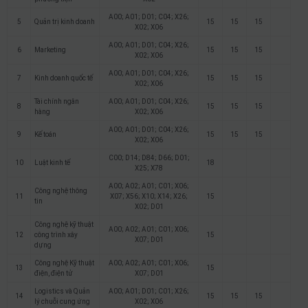
A00; A01; D01; C04; X26;
5
Quản trị kinh doanh
15
15
15
X02; X06
A00; A01; D01; C04; X26;
6
Marketing
15
15
15
X02; X06
A00; A01; D01; C04; X26;
7
Kinh doanh quốc tế
15
15
15
X02; X06
Tài chính ngân
A00; A01; D01; C04; X26;
8
15
15
15
hàng
X02; X06
A00; A01; D01; C04; X26;
9
Kế toán
15
15
15
X02; X06
C00; D14; D84; D66; D01;
10
Luật kinh tế
18
X25; X78
A00; A02; A01; C01; X06;
Công nghệ thông
11
X07; X56; X10; X14; X26;
15
tin
X02; D01
Công nghệ kỹ thuật
A00; A02; A01; C01; X06;
12
công trình xây
15
X07; D01
dựng
Công nghệ Kỹ thuật
A00; A02; A01; C01; X06;
13
15
điện, điện tử
X07; D01
Logistics và Quản
A00; A01; D01; C01; X26;
14
15
15
15
lý chuỗi cung ứng
X02; X06