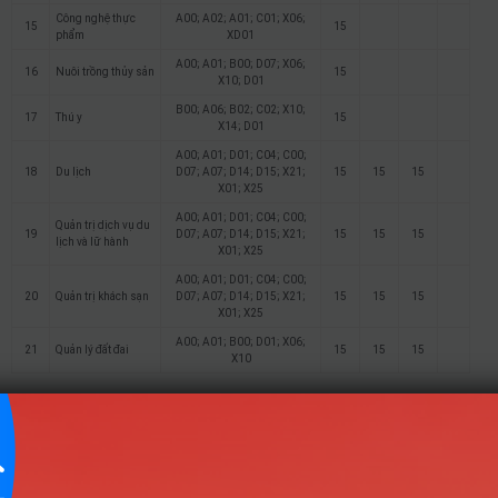
Công nghệ thực
A00; A02; A01; C01; X06;
15
15
phẩm
XD01
A00; A01; B00; D07; X06;
16
Nuôi trồng thủy sản
15
X10; D01
B00; A06; B02; C02; X10;
17
Thú y
15
X14; D01
A00; A01; D01; C04; C00;
18
Du lịch
D07; A07; D14; D15; X21;
15
15
15
X01; X25
A00; A01; D01; C04; C00;
Quản trị dịch vụ du
19
D07; A07; D14; D15; X21;
15
15
15
lịch và lữ hành
X01; X25
A00; A01; D01; C04; C00;
20
Quản trị khách sạn
D07; A07; D14; D15; X21;
15
15
15
X01; X25
A00; A01; B00; D01; X06;
21
Quản lý đất đai
15
15
15
X10
Điểm Chuẩn
Ghi
STT
Tên ngành
Tổ hợp
chú
2025
2024
2023
C04; D01; D10; D15; A00;
1
Thiết kế đồ họa
16.5
16.5
16.5
X02; X06; X07