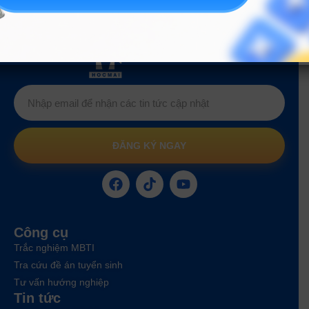
Hướng nghiệp
HOCMAI
ĐĂNG KÝ NGAY
Công cụ
Trắc nghiệm MBTI
Tra cứu đề án tuyển sinh
Tư vấn hướng nghiệp
Tin tức