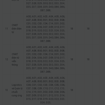
D27; D28; D29; D30; D32; D33; D34;
D35; D37; D38; D39; D40; D84; D86;
D87; D88;
A00; A01; A02; A03; A04; A05; A06;
A07; A08; B00; B01; B02; B03; B08;
C01; C02; C03; C04; C14; D01; D02;
CNKT
D03; D04; D06; D07; D09; D10; D17;
11
điện điện
18
18
D18; D19; D20; D22; D23; D24; D25;
tử
D27; D28; D29; D30; D32; D33; D34;
D35; D37; D38; D39; D40; D84; D86;
D87; D88;
A00; A01; A02; A03; A04; A05; A06;
A07; A08; B00; B01; B02; B03; B08;
CNKT
C01; C02; C03; C04; C14; D01; D02;
điện tử
D03; D04; D06; D07; D09; D10; D17;
12
18
18
viễn
D18; D19; D20; D22; D23; D24; D25;
thông
D27; D28; D29; D30; D32; D33; D34;
D35; D37; D38; D39; D40; D84; D86;
D87; D88;
A00; A01; A02; A03; A04; A05; A06;
A07; A08; B00; B01; B02; B03; B08;
Logistics
C00; C01; C02; C03; C04; C05; C06;
và Quản lý
C07; C08; C09; C10; C11; C12; C13;
13
18
chuỗi
C14; C19; D01; D02; D03; D04; D06;
cung ứng
D07; D09; D10; D11; D12; D13; D14;
D15; D17; D18; D19; D20; D22; D23;
D24; D25;