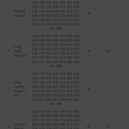
A07; A08; B00; B01; B02; B03; B08;
C01; C02; C03; C04; C14; D01; D02;
Kỹ thuật
D03; D04; D06; D07; D09; D10; D17;
7
18
máy tính
D18; D19; D20; D22; D23; D24; D25;
D27; D28; D29; D30; D32; D33; D34;
D35; D37; D38; D39; D40; D84; D86;
D87; D88;
A00; A01; A02; A03; A04; A05; A06;
A07; A08; B00; B01; B02; B03; B08;
C01; C02; C03; C04; C14; D01; D02;
Công
D03; D04; D06; D07; D09; D10; D17;
8
nghệ
18
19
D18; D19; D20; D22; D23; D24; D25;
thông tin
D27; D28; D29; D30; D32; D33; D34;
D35; D37; D38; D39; D40; D84; D86;
D87; D88;
A00; A01; A02; A03; A04; A05; A06;
A07; A08; B00; B01; B02; B03; B08;
Công
C01; C02; C03; C04; C14; D01; D02;
nghệ kỹ
D03; D04; D06; D07; D09; D10; D17;
9
18
thuật Cơ
D18; D19; D20; D22; D23; D24; D25;
khí
D27; D28; D29; D30; D32; D33; D34;
D35; D37; D38; D39; D40; D84; D86;
D87; D88;
A00; A01; A02; A03; A04; A05; A06;
A07; A08; B00; B01; B02; B03; B08;
C01; C02; C03; C04; C14; D01; D02;
CNKT cơ
D03; D04; D06; D07; D09; D10; D17;
10
18
18
điện tử
D18; D19; D20; D22; D23; D24; D25;