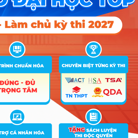
D24; D25;
Điểm Chuẩn
Tên
Ghi
STT
Tổ hợp
ngành
chú
2025
2024
2023
A00; A01; A02; A03; A04; A05; A06;
A07; A08; B00; B01; B02; B03; B08;
C00; C01; C02; C03; C04; C05; C06;
Thiết kế
C07; C08; C09; C10; C11; C12; C13;
1
công
18
18
C14; C19; D01; D02; D03; D04; D06;
nghiệp
D07; D09; D10; D11; D12; D13; D14;
D15; D17; D18; D19; D20; D22; D23;
D24; D25;
A00; A01; A02; A03; A04; A05; A06;
A07; A08; B00; B01; B02; B03; B08;
C00; C01; C02; C03; C04; C05; C06;
Quản trị
C07; C08; C09; C10; C11; C12; C13;
2
kinh
18
18
C14; C19; D01; D02; D03; D04; D06;
doanh
D07; D09; D10; D11; D12; D13; D14;
D15; D17; D18; D19; D20; D22; D23;
D24; D25;
A00; A01; A02; A03; A04; A05; A06;
A07; A08; B00; B01; B02; B03; B08;
C00; C01; C02; C03; C04; C05; C06;
C07; C08; C09; C10; C11; C12; C13;
3
Marketing
18
C14; C19; D01; D02; D03; D04; D06;
D07; D09; D10; D11; D12; D13; D14;