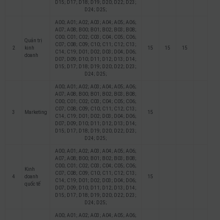
D15; D17; D18; D19; D20; D22; D23;
D24; D25;
A00; A01; A02; A03; A04; A05; A06;
A07; A08; B00; B01; B02; B03; B08;
C00; C01; C02; C03; C04; C05; C06;
Quản trị
C07; C08; C09; C10; C11; C12; C13;
2
kinh
15
15
15
C14; C19; D01; D02; D03; D04; D06;
doanh
D07; D09; D10; D11; D12; D13; D14;
D15; D17; D18; D19; D20; D22; D23;
D24; D25;
A00; A01; A02; A03; A04; A05; A06;
A07; A08; B00; B01; B02; B03; B08;
C00; C01; C02; C03; C04; C05; C06;
C07; C08; C09; C10; C11; C12; C13;
3
Marketing
15
C14; C19; D01; D02; D03; D04; D06;
D07; D09; D10; D11; D12; D13; D14;
D15; D17; D18; D19; D20; D22; D23;
D24; D25;
A00; A01; A02; A03; A04; A05; A06;
A07; A08; B00; B01; B02; B03; B08;
C00; C01; C02; C03; C04; C05; C06;
Kinh
C07; C08; C09; C10; C11; C12; C13;
4
doanh
15
C14; C19; D01; D02; D03; D04; D06;
quốc tế
D07; D09; D10; D11; D12; D13; D14;
D15; D17; D18; D19; D20; D22; D23;
D24; D25;
A00; A01; A02; A03; A04; A05; A06;