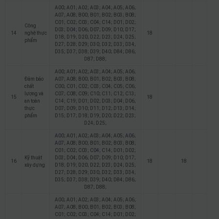
A00; A01; A02; A03; A04; A05; A06;
A07; A08; B00; B01; B02; B03; B08;
C01; C02; C03; C04; C14; D01; D02;
Công
D03; D04; D06; D07; D09; D10; D17;
14
nghệ thực
18
D18; D19; D20; D22; D23; D24; D25;
phẩm
D27; D28; D29; D30; D32; D33; D34;
D35; D37; D38; D39; D40; D84; D86;
D87; D88;
A00; A01; A02; A03; A04; A05; A06;
Đảm bảo
A07; A08; B00; B01; B02; B03; B08;
chất
C00; C01; C02; C03; C04; C05; C06;
lượng và
C07; C08; C09; C10; C11; C12; C13;
15
18
an toàn
C14; C19; D01; D02; D03; D04; D06;
thực
D07; D09; D10; D11; D12; D13; D14;
phẩm
D15; D17; D18; D19; D20; D22; D23;
D24; D25;
A00; A01; A02; A03; A04; A05; A06;
A07; A08; B00; B01; B02; B03; B08;
C01; C02; C03; C04; C14; D01; D02;
Kỹ thuật
D03; D04; D06; D07; D09; D10; D17;
16
18
18
xây dựng
D18; D19; D20; D22; D23; D24; D25;
D27; D28; D29; D30; D32; D33; D34;
D35; D37; D38; D39; D40; D84; D86;
D87; D88;
A00; A01; A02; A03; A04; A05; A06;
A07; A08; B00; B01; B02; B03; B08;
C01; C02; C03; C04; C14; D01; D02;