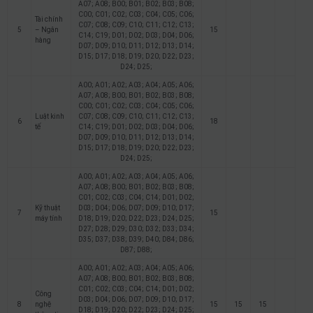
A07; A08; B00; B01; B02; B03; B08;
C00; C01; C02; C03; C04; C05; C06;
Tài chính
C07; C08; C09; C10; C11; C12; C13;
5
– Ngân
15
C14; C19; D01; D02; D03; D04; D06;
hàng
D07; D09; D10; D11; D12; D13; D14;
D15; D17; D18; D19; D20; D22; D23;
D24; D25;
A00; A01; A02; A03; A04; A05; A06;
A07; A08; B00; B01; B02; B03; B08;
C00; C01; C02; C03; C04; C05; C06;
Luật kinh
C07; C08; C09; C10; C11; C12; C13;
6
18
tế
C14; C19; D01; D02; D03; D04; D06;
D07; D09; D10; D11; D12; D13; D14;
D15; D17; D18; D19; D20; D22; D23;
D24; D25;
A00; A01; A02; A03; A04; A05; A06;
A07; A08; B00; B01; B02; B03; B08;
C01; C02; C03; C04; C14; D01; D02;
Kỹ thuật
D03; D04; D06; D07; D09; D10; D17;
7
15
máy tính
D18; D19; D20; D22; D23; D24; D25;
D27; D28; D29; D30; D32; D33; D34;
D35; D37; D38; D39; D40; D84; D86;
D87; D88;
A00; A01; A02; A03; A04; A05; A06;
A07; A08; B00; B01; B02; B03; B08;
C01; C02; C03; C04; C14; D01; D02;
Công
D03; D04; D06; D07; D09; D10; D17;
8
nghệ
15
15
15
D18; D19; D20; D22; D23; D24; D25;