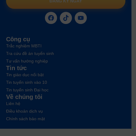
ĐĂNG KÝ NGAY
Công cụ
Trắc nghiệm MBTI
Tra cứu đề án tuyển sinh
Tư vấn hướng nghiệp
Tin tức
Tin giáo dục nổi bật
Tin tuyển sinh vào 10
Tin tuyển sinh Đại học
Về chúng tôi
Liên hệ
Điều khoản dịch vụ
Chính sách bảo mật