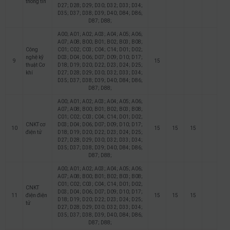
thông tin
D27; D28; D29; D30; D32; D33; D34;
D35; D37; D38; D39; D40; D84; D86;
D87; D88;
A00; A01; A02; A03; A04; A05; A06;
A07; A08; B00; B01; B02; B03; B08;
Công
C01; C02; C03; C04; C14; D01; D02;
nghệ kỹ
D03; D04; D06; D07; D09; D10; D17;
9
15
thuật Cơ
D18; D19; D20; D22; D23; D24; D25;
khí
D27; D28; D29; D30; D32; D33; D34;
D35; D37; D38; D39; D40; D84; D86;
D87; D88;
A00; A01; A02; A03; A04; A05; A06;
A07; A08; B00; B01; B02; B03; B08;
C01; C02; C03; C04; C14; D01; D02;
CNKT cơ
D03; D04; D06; D07; D09; D10; D17;
10
15
15
15
điện tử
D18; D19; D20; D22; D23; D24; D25;
D27; D28; D29; D30; D32; D33; D34;
D35; D37; D38; D39; D40; D84; D86;
D87; D88;
A00; A01; A02; A03; A04; A05; A06;
A07; A08; B00; B01; B02; B03; B08;
C01; C02; C03; C04; C14; D01; D02;
CNKT
D03; D04; D06; D07; D09; D10; D17;
11
điện điện
15
15
15
D18; D19; D20; D22; D23; D24; D25;
tử
D27; D28; D29; D30; D32; D33; D34;
D35; D37; D38; D39; D40; D84; D86;
D87; D88;