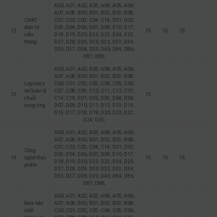
A00; A01; A02; A03; A04; A05; A06;
A07; A08; B00; B01; B02; B03; B08;
CNKT
C01; C02; C03; C04; C14; D01; D02;
điện tử
D03; D04; D06; D07; D09; D10; D17;
12
15
15
15
viễn
D18; D19; D20; D22; D23; D24; D25;
thông
D27; D28; D29; D30; D32; D33; D34;
D35; D37; D38; D39; D40; D84; D86;
D87; D88;
A00; A01; A02; A03; A04; A05; A06;
A07; A08; B00; B01; B02; B03; B08;
Logistics
C00; C01; C02; C03; C04; C05; C06;
và Quản lý
C07; C08; C09; C10; C11; C12; C13;
13
15
chuỗi
C14; C19; D01; D02; D03; D04; D06;
cung ứng
D07; D09; D10; D11; D12; D13; D14;
D15; D17; D18; D19; D20; D22; D23;
D24; D25;
A00; A01; A02; A03; A04; A05; A06;
A07; A08; B00; B01; B02; B03; B08;
C01; C02; C03; C04; C14; D01; D02;
Công
D03; D04; D06; D07; D09; D10; D17;
14
nghệ thực
15
15
15
D18; D19; D20; D22; D23; D24; D25;
phẩm
D27; D28; D29; D30; D32; D33; D34;
D35; D37; D38; D39; D40; D84; D86;
D87; D88;
A00; A01; A02; A03; A04; A05; A06;
Đảm bảo
A07; A08; B00; B01; B02; B03; B08;
chất
C00; C01; C02; C03; C04; C05; C06;