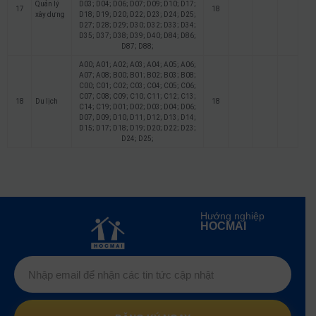
Quản lý
D03; D04; D06; D07; D09; D10; D17;
17
18
xây dựng
D18; D19; D20; D22; D23; D24; D25;
D27; D28; D29; D30; D32; D33; D34;
D35; D37; D38; D39; D40; D84; D86;
D87; D88;
A00; A01; A02; A03; A04; A05; A06;
A07; A08; B00; B01; B02; B03; B08;
C00; C01; C02; C03; C04; C05; C06;
C07; C08; C09; C10; C11; C12; C13;
18
Du lịch
18
C14; C19; D01; D02; D03; D04; D06;
D07; D09; D10; D11; D12; D13; D14;
D15; D17; D18; D19; D20; D22; D23;
D24; D25;
Hướng nghiệp
HOCMAI