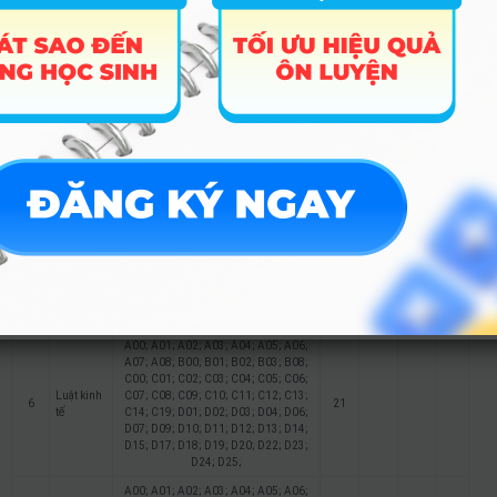
D15; D17; D18; D19; D20; D22; D23;
D24; D25;
A00; A01; A02; A03; A04; A05; A06;
A07; A08; B00; B01; B02; B03; B08;
C00; C01; C02; C03; C04; C05; C06;
Kinh
C07; C08; C09; C10; C11; C12; C13;
4
doanh
18
C14; C19; D01; D02; D03; D04; D06;
quốc tế
D07; D09; D10; D11; D12; D13; D14;
D15; D17; D18; D19; D20; D22; D23;
D24; D25;
A00; A01; A02; A03; A04; A05; A06;
A07; A08; B00; B01; B02; B03; B08;
C00; C01; C02; C03; C04; C05; C06;
Tài chính
C07; C08; C09; C10; C11; C12; C13;
5
– Ngân
18
C14; C19; D01; D02; D03; D04; D06;
hàng
D07; D09; D10; D11; D12; D13; D14;
D15; D17; D18; D19; D20; D22; D23;
D24; D25;
A00; A01; A02; A03; A04; A05; A06;
A07; A08; B00; B01; B02; B03; B08;
C00; C01; C02; C03; C04; C05; C06;
Luật kinh
C07; C08; C09; C10; C11; C12; C13;
6
21
tế
C14; C19; D01; D02; D03; D04; D06;
D07; D09; D10; D11; D12; D13; D14;
D15; D17; D18; D19; D20; D22; D23;
D24; D25;
A00; A01; A02; A03; A04; A05; A06;