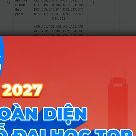
lượng và
C07; C08; C09; C10; C11; C12; C13;
15
15
an toàn
C14; C19; D01; D02; D03; D04; D06;
thực
D07; D09; D10; D11; D12; D13; D14;
phẩm
D15; D17; D18; D19; D20; D22; D23;
D24; D25;
A00; A01; A02; A03; A04; A05; A06;
A07; A08; B00; B01; B02; B03; B08;
C01; C02; C03; C04; C14; D01; D02;
Kỹ thuật
D03; D04; D06; D07; D09; D10; D17;
16
15
15
15
xây dựng
D18; D19; D20; D22; D23; D24; D25;
D27; D28; D29; D30; D32; D33; D34;
D35; D37; D38; D39; D40; D84; D86;
D87; D88;
A00; A01; A02; A03; A04; A05; A06;
A07; A08; B00; B01; B02; B03; B08;
C01; C02; C03; C04; C14; D01; D02;
Quản lý
D03; D04; D06; D07; D09; D10; D17;
17
15
xây dựng
D18; D19; D20; D22; D23; D24; D25;
D27; D28; D29; D30; D32; D33; D34;
D35; D37; D38; D39; D40; D84; D86;
D87; D88;
A00; A01; A02; A03; A04; A05; A06;
A07; A08; B00; B01; B02; B03; B08;
C00; C01; C02; C03; C04; C05; C06;
C07; C08; C09; C10; C11; C12; C13;
18
Du lịch
15
C14; C19; D01; D02; D03; D04; D06;
D07; D09; D10; D11; D12; D13; D14;
D15; D17; D18; D19; D20; D22; D23;