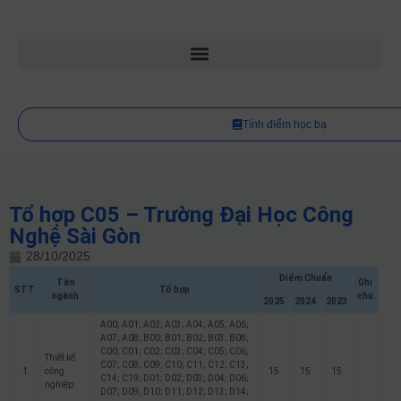
Tính điểm học bạ
Tổ hợp C05 – Trường Đại Học Công
Nghệ Sài Gòn
28/10/2025
Điểm Chuẩn
Tên
Ghi
STT
Tổ hợp
ngành
chú
2025
2024
2023
A00; A01; A02; A03; A04; A05; A06;
A07; A08; B00; B01; B02; B03; B08;
C00; C01; C02; C03; C04; C05; C06;
Thiết kế
C07; C08; C09; C10; C11; C12; C13;
1
công
15
15
15
C14; C19; D01; D02; D03; D04; D06;
nghiệp
D07; D09; D10; D11; D12; D13; D14;