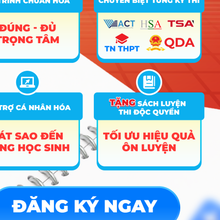
D10; D18; D20; D23; D25
Hướng nghiệp
HOCMAI
ĐĂNG KÝ NGAY
Công cụ
Trắc nghiệm MBTI
Tra cứu đề án tuyển sinh