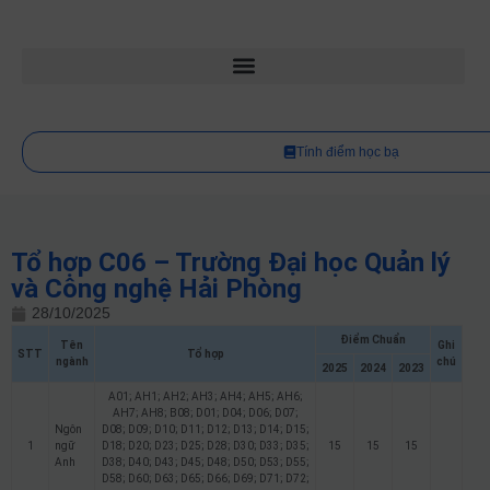
Tính điểm học bạ
Tổ hợp C06 – Trường Đại học Quản lý
và Công nghệ Hải Phòng
28/10/2025
Điểm Chuẩn
Tên
Ghi
STT
Tổ hợp
ngành
chú
2025
2024
2023
A01; AH1; AH2; AH3; AH4; AH5; AH6;
AH7; AH8; B08; D01; D04; D06; D07;
Ngôn
D08; D09; D10; D11; D12; D13; D14; D15;
1
ngữ
D18; D20; D23; D25; D28; D30; D33; D35;
15
15
15
Anh
D38; D40; D43; D45; D48; D50; D53; D55;
D58; D60; D63; D65; D66; D69; D71; D72;