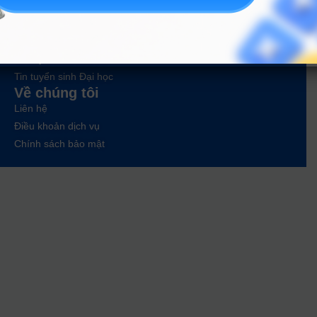
Tư vấn hướng nghiệp
Tin tức
Tin giáo dục nổi bật
Tin tuyển sinh vào 10
Tin tuyển sinh Đại học
Về chúng tôi
Liên hệ
Điều khoản dịch vụ
Chính sách bảo mật