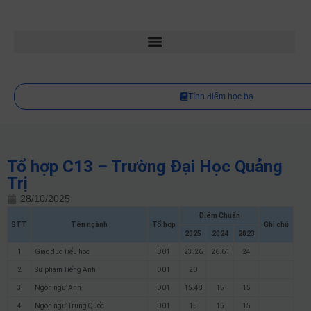
Tính điểm học bạ
Tổ hợp C13 – Trường Đại Học Quảng
Trị
28/10/2025
Điểm Chuẩn
STT
Tên ngành
Tổ hợp
Ghi chú
2025
2024
2023
1
Giáo dục Tiểu học
D01
23.26
26.61
24
2
Sư phạm Tiếng Anh
D01
20
3
Ngôn ngữ Anh
D01
15.48
15
15
4
Ngôn ngữ Trung Quốc
D01
15
15
15