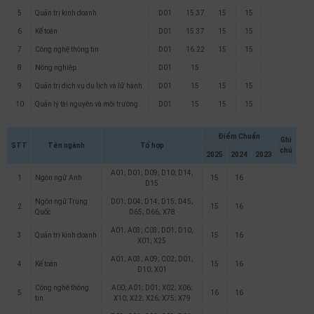
5
Quản trị kinh doanh
D01
15.37
15
15
6
Kế toán
D01
15.37
15
15
7
Công nghệ thông tin
D01
16.22
15
15
8
Nông nghiệp
D01
15
9
Quản trị dịch vụ du lịch và lữ hành
D01
15
15
15
10
Quản lý tài nguyên và môi trường
D01
15
15
15
Điểm Chuẩn
Ghi
STT
Tên ngành
Tổ hợp
chú
2025
2024
2023
A01; D01; D09; D10; D14;
1
Ngôn ngữ Anh
15
16
D15
Ngôn ngữ Trung
D01; D04; D14; D15; D45;
2
15
16
Quốc
D65; D66; X78
A01; A03; C03; D01; D10;
3
Quản trị kinh doanh
15
16
X01; X25
A01; A03; A09; C02; D01;
4
Kế toán
15
16
D10; X01
Công nghệ thông
A00; A01; D01; X02; X06;
5
16
16
tin
X10; X22; X26; X75; X79