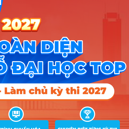
Công cụ
Trắc nghiệm MBTI
Tra cứu đề án tuyển sinh
Tư vấn hướng nghiệp
Tin tức
Tin giáo dục nổi bật
Tin tuyển sinh vào 10
Tin tuyển sinh Đại học
Về chúng tôi
Liên hệ
Điều khoản dịch vụ
Chính sách bảo mật