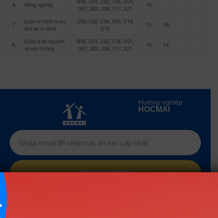
B03; C01; C02; C03; D01;
6
Nông nghiệp
15
X01; X02; X04; X17; X21
Quản trị dịch vụ du
C00; C03; C04; D01; D14;
7
15
16
lịch và lữ hành
D15
Quản lý tài nguyên
B03; C01; C02; C03; D01;
8
15
16
và môi trường
X01; X02; X04; X17; X21
Hướng nghiệp
HOCMAI
ĐĂNG KÝ NGAY