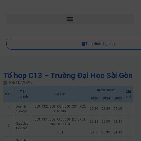
Tính điểm học bạ
Tổ hợp C13 – Trường Đại Học Sài Gòn
28/10/2025
Điểm Chuẩn
Tên
Ghi
STT
Tổ hợp
ngành
chú
2025
2024
2023
Quản lý
B03; C02; C03; C04; D01; X01; X02;
1
22.59
23.89
22.39
giáo dục
X03; X04
B03; C01; C02; C03; C04; D01; X01;
25.12
25.39
24.11
Giáo dục
X02; X03; X04
2
Tiểu học
D01
23.5
25.39
24.11
Giáo dục