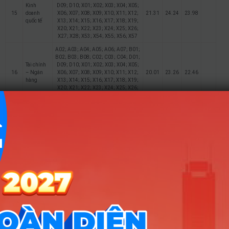
Kinh
D09; D10; X01; X02; X03; X04; X05;
15
doanh
X06; X07; X08; X09; X10; X11; X12;
21.31
24.24
23.98
quốc tế
X13; X14; X15; X16; X17; X18; X19;
X20; X21; X22; X23; X24; X25; X26;
X27; X28; X53; X54; X55; X56; X57
A02; A03; A04; A05; A06; A07; B01;
B02; B03; B08; C02; C03; C04; D01;
Tài chính
D09; D10; X01; X02; X03; X04; X05;
16
– Ngân
X06; X07; X08; X09; X10; X11; X12;
20.01
23.26
22.46
hàng
X13; X14; X15; X16; X17; X18; X19;
X20; X21; X22; X23; X24; X25; X26;
X27; X28; X53; X54; X55; X56; X57
A02; A03; A04; A05; A06; A07; B01;
B02; B03; B08; C02; C03; C04; D01;
D09; D10; X01; X02; X03; X04; X05;
17
Kế toán
X06; X07; X08; X09; X10; X11; X12;
19.95
23.18
22.29
X13; X14; X15; X16; X17; X18; X19;
X20; X21; X22; X23; X24; X25; X26;
X27; X28; X53; X54; X55; X56; X57
A02; A03; A04; A05; A06; A07; B01;
Kế toán
B02; B03; B08; C02; C03; C04; D01;
(Chương
D09; D10; X01; X02; X03; X04; X05;
trình đào
18
X06; X07; X08; X09; X10; X11; X12;
19.25
22.8
tạo chất
X13; X14; X15; X16; X17; X18; X19;
lượng
X20; X21; X22; X23; X24; X25; X26;
cao)
X27; X28; X53; X54; X55; X56; X57
A02; A03; A04; A05; A06; A07; B01;