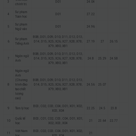
3
D01
24.04
chính trị
Sư phạm
4
D01
27.22
Toán học
Sư phạm
5
D01
24.96
Ngữ văn
B08; D01; D09; D10; D11; D12; D13;
Sư phạm
6
D14; D15; X25; X26; X27; X28; X78;
27.19
27
26.15
Tiếng Anh
X79; X80; X81
B08; D01; D09; D10; D11; D12; D13;
Ngôn ngữ
7
D14; D15; X25; X26; X27; X28; X78;
24.8
25.29
24.58
Anh
X79; X80; X81
Ngôn ngữ
Anh
(Chương
B08; D01; D09; D10; D11; D12; D13;
8
trình đào
D14; D15; X25; X26; X27; X28; X78;
24.56
25.07
tạo chất
X79; X80; X81
lượng
cao)
B03; C02; C03; C04; D01; X01; X02;
9
Tâm lý học
22.25
24.5
23.8
X03; X04
Quốc tế
B03; C01; C02; C03; C04; D01; X01;
10
21
23.64
22.77
học
X02; X03; X04
Việt Nam
B03; C02; C03; C04; D01; X01; X02;
11
21
học
X03; X04