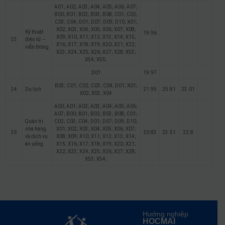
A01; A02; A03; A04; A05; A06; A07;
B00; B01; B02; B03; B08; C01; C02;
C03; C04; D01; D07; D09; D10; X01;
X02; X03; X04; X05; X06; X07; X08;
Kỹ thuật
19.96
X09; X10; X11; X12; X13; X14; X15;
33
điện tử –
X16; X17; X18; X19; X20; X21; X22;
viễn thông
X23; X24; X25; X26; X27; X28; X53;
X54; X55;
D01
19.97
B03; C01; C02; C03; C04; D01; X01;
34
Du lịch
21.95
25.81
23.01
X02; X03; X04
A00; A01; A02; A03; A04; A05; A06;
A07; B00; B01; B02; B03; B08; C01;
Quản trị
C02; C03; C04; D01; D07; D09; D10;
nhà hàng
X01; X02; X03; X04; X05; X06; X07;
35
20.83
23.51
22.8
và dịch vụ
X08; X09; X10; X11; X12; X13; X14;
ăn uống
X15; X16; X17; X18; X19; X20; X21;
X22; X23; X24; X25; X26; X27; X28;
X53; X54;
Hướng nghiệp
HOCMAI