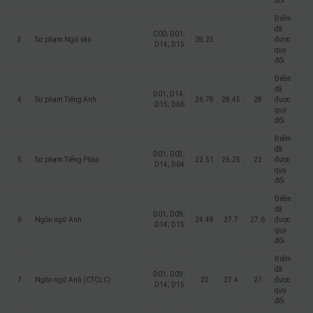
đổi
Điểm
đã
C00; D01;
3
Sư phạm Ngữ văn
28.23
được
D14; D15
quy
đổi
Điểm
đã
D01; D14;
4
Sư phạm Tiếng Anh
26.78
28.45
28
được
D15; D66
quy
đổi
Điểm
đã
D01; D03;
5
Sư phạm Tiếng Pháp
22.51
26.25
22
được
D14; D64
quy
đổi
Điểm
đã
D01; D09;
6
Ngôn ngữ Anh
24.48
27.7
27.6
được
D14; D15
quy
đổi
Điểm
đã
D01; D09;
7
Ngôn ngữ Anh (CTCLC)
23
27.4
27
được
D14; D15
quy
đổi