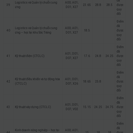
đã
Logistics và Quản lý chuỗi cung
A00; A01;
39
23.65
28.8
28.5
được
ứng
D01; X27
quy
đổi
Điểm
đã
Logistics và Quản lý chuỗi cung
A00; A01;
40
18.5
được
ứng – học tại khu Sóc Trăng
D01; X27
quy
đổi
Điểm
đã
A01; D01;
41
Kỹ thuật điện (CTCLC)
17.6
24.8
24.25
được
D07; X27
quy
đổi
Điểm
đã
Kỹ thuật điều khiển và tự động hóa
A01; D01;
42
18.65
25.8
được
(CTCLC)
D07; X26
quy
đổi
Điểm
đã
A01; D01;
43
Kỹ thuật xây dựng (CTCLC)
15.15
24.25
24.75
được
D07; V02
quy
đổi
Điểm
đã
Kinh doanh nông nghiệp – học tại
A00; A01;
44
15
18
18
được