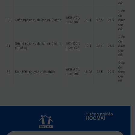
đổi
Điểm
đã
A00; A01;
50
Quản trị dịch vụ du lịch và lữ hành
21.4
27.5
27.5
được
C02; D01
quy
đổi
Điểm
đã
Quản trị dịch vụ du lịch và lữ hành
A01; D01;
51
19.1
26.4
26.5
được
(CTCLC)
D07; X26
quy
đổi
Điểm
đã
A00; A01;
52
Kinh tế tài nguyên thiên nhiên
18.05
22.5
22.5
được
C02; D01
quy
đổi
Hướng nghiệp
HOCMAI