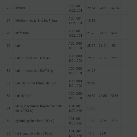
A00; A01;
26
Kế toán
22.61
24.2
24.76
C02; D01
A00; A01;
27
Kế toán – học tại khu Sóc Trăng
18.38
C02; D01
A00; A01;
28
Kiểm toán
21.75
23.7
24.58
C02; D01
A00; C00;
29
Luật
25.97
26.01
25.1
D01; D03
A00; C00;
30
Luật – học tại khu Hòa An
25.1
25.5
22.5
D01; D03
A00; C00;
31
Luật – học tại khu Sóc Trăng
24.27
D01; D03
A00; C00;
32
Luật dân sự và tố tụng dân sự
25.69
D01; D03
A00; C00;
33
Luật kinh tế
26.39
26.85
25.85
D01; D03
Mạng máy tính và truyền thông dữ
A01; D01;
34
17.75
liệu (CTCLC)
D07; X26
A01; D01;
35
Kỹ thuật phần mềm (CTCLC)
19.4
22.9
23.4
D07; X26
A01; D01;
36
Hệ thống thông tin (CTCLC)
18.8
22.8
D07; X26