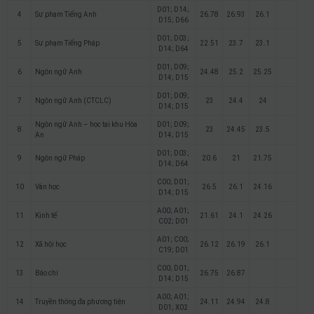
D01; D14;
4
Sư phạm Tiếng Anh
26.78
26.93
26.1
D15; D66
D01; D03;
5
Sư phạm Tiếng Pháp
22.51
23.7
23.1
D14; D64
D01; D09;
6
Ngôn ngữ Anh
24.48
25.2
25.25
D14; D15
D01; D09;
7
Ngôn ngữ Anh (CTCLC)
23
24.4
24
D14; D15
Ngôn ngữ Anh – học tại khu Hòa
D01; D09;
8
23
24.45
23.5
An
D14; D15
D01; D03;
9
Ngôn ngữ Pháp
20.6
21
21.75
D14; D64
C00; D01;
10
Văn học
26.5
26.1
24.16
D14; D15
A00; A01;
11
Kinh tế
21.61
24.1
24.26
C02; D01
A01; C00;
12
Xã hội học
26.12
26.19
26.1
C19; D01
C00; D01;
13
Báo chí
26.75
26.87
D14; D15
A00; A01;
14
Truyền thông đa phương tiện
24.11
24.94
24.8
D01; X02