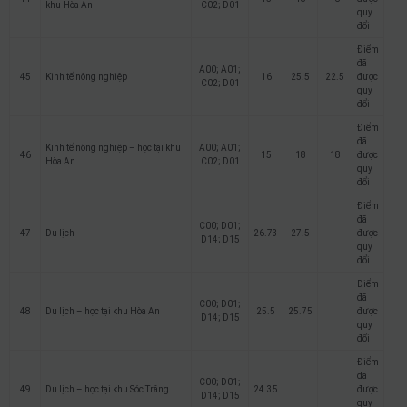
khu Hòa An
C02; D01
quy
đổi
Điểm
đã
A00; A01;
45
Kinh tế nông nghiệp
16
25.5
22.5
được
C02; D01
quy
đổi
Điểm
đã
Kinh tế nông nghiệp – học tại khu
A00; A01;
46
15
18
18
được
Hòa An
C02; D01
quy
đổi
Điểm
đã
C00; D01;
47
Du lịch
26.73
27.5
được
D14; D15
quy
đổi
Điểm
đã
C00; D01;
48
Du lịch – học tại khu Hòa An
25.5
25.75
được
D14; D15
quy
đổi
Điểm
đã
C00; D01;
49
Du lịch – học tại khu Sóc Trăng
24.35
được
D14; D15
quy