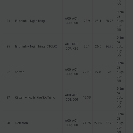
đổi
Điểm
đã
A00; A01;
24
Tài chính – Ngân hàng
22.9
28.4
28.25
được
C02; D01
quy
đổi
Điểm
đã
A01; D01;
25
Tài chính – Ngân hàng (CTCLC)
20.1
26.6
26.75
được
D07; X26
quy
đổi
Điểm
đã
A00; A01;
26
Kế toán
22.61
27.8
28
được
C02; D01
quy
đổi
Điểm
đã
A00; A01;
27
Kế toán – học tại khu Sóc Trăng
18.38
được
C02; D01
quy
đổi
Điểm
đã
A00; A01;
28
Kiểm toán
21.75
27.85
27.25
được
C02; D01
quy
đổi