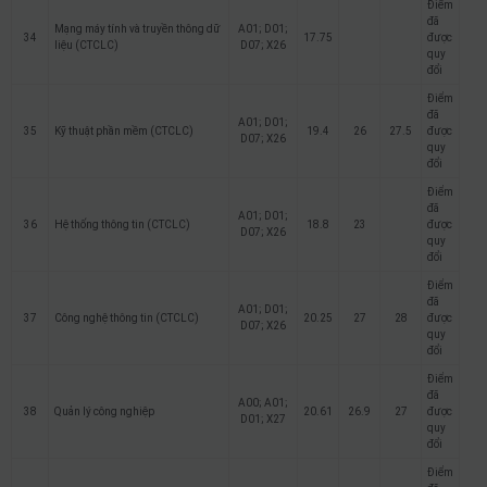
Điểm
đã
Mạng máy tính và truyền thông dữ
A01; D01;
34
17.75
được
liệu (CTCLC)
D07; X26
quy
đổi
Điểm
đã
A01; D01;
35
Kỹ thuật phần mềm (CTCLC)
19.4
26
27.5
được
D07; X26
quy
đổi
Điểm
đã
A01; D01;
36
Hệ thống thông tin (CTCLC)
18.8
23
được
D07; X26
quy
đổi
Điểm
đã
A01; D01;
37
Công nghệ thông tin (CTCLC)
20.25
27
28
được
D07; X26
quy
đổi
Điểm
đã
A00; A01;
38
Quản lý công nghiệp
20.61
26.9
27
được
D01; X27
quy
đổi
Điểm