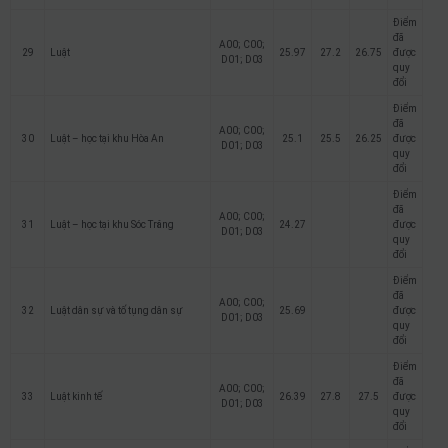
Điểm
đã
A00; C00;
29
Luật
25.97
27.2
26.75
được
D01; D03
quy
đổi
Điểm
đã
A00; C00;
30
Luật – học tại khu Hòa An
25.1
25.5
26.25
được
D01; D03
quy
đổi
Điểm
đã
A00; C00;
31
Luật – học tại khu Sóc Trăng
24.27
được
D01; D03
quy
đổi
Điểm
đã
A00; C00;
32
Luật dân sự và tố tụng dân sự
25.69
được
D01; D03
quy
đổi
Điểm
đã
A00; C00;
33
Luật kinh tế
26.39
27.8
27.5
được
D01; D03
quy
đổi