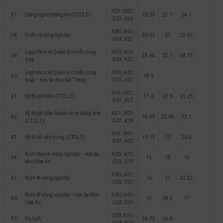
A01; D01;
37
Công nghệ thông tin (CTCLC)
20.25
23.7
24.1
D07; X26
A00; A01;
38
Quản lý công nghiệp
20.61
23
23.61
D01; X27
Logistics và Quản lý chuỗi cung
A00; A01;
39
23.65
25.1
24.75
ứng
D01; X27
Logistics và Quản lý chuỗi cung
A00; A01;
40
18.5
ứng – học tại khu Sóc Trăng
D01; X27
A01; D01;
41
Kỹ thuật điện (CTCLC)
17.6
21.9
21.25
D07; X27
Kỹ thuật điều khiển và tự động hóa
A01; D01;
42
18.65
22.45
22.1
(CTCLC)
D07; X26
A01; D01;
43
Kỹ thuật xây dựng (CTCLC)
15.15
20
20.6
D07; V02
Kinh doanh nông nghiệp – học tại
A00; A01;
44
15
15
15
khu Hòa An
C02; D01
A00; A01;
45
Kinh tế nông nghiệp
16
21
22.35
C02; D01
Kinh tế nông nghiệp – học tại khu
A00; A01;
46
15
18.5
17
Hòa An
C02; D01
C00; D01;
47
Du lịch
26.73
26.8
D14; D15