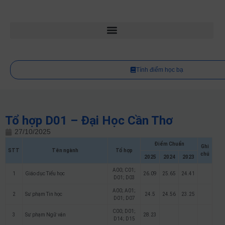
Tính điểm học bạ
Tổ hợp D01 – Đại Học Cần Thơ
27/10/2025
Điểm Chuẩn
Ghi
STT
Tên ngành
Tổ hợp
chú
2025
2024
2023
A00; C01;
1
Giáo dục Tiểu học
26.09
25.65
24.41
D01; D03
A00; A01;
2
Sư phạm Tin học
24.5
24.56
23.25
D01; D07
C00; D01;
3
Sư phạm Ngữ văn
28.23
D14; D15