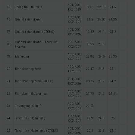
A01; D01;
15
Thông tin – thư viện
17.81
22.15
21.5
D03; D29
A00; A01;
16
Quản trị kinh doanh
21.5
24.05
24.35
C02; D01
A01; D01;
17
Quản trị kinh doanh (CTCLC)
19.62
23.1
23.2
D07; X26
Quản trị kinh doanh – học tại khu
A00; A01;
18
18.95
21.5
Hòa An
C02; D01
A00; A01;
19
Marketing
22.96
24.6
25.35
C02; D01
A00; A01;
20
Kinh doanh quốc tế
22.47
24.8
25.1
C02; D01
A01; D01;
21
Kinh doanh quốc tế (CTCLC)
20.75
23.7
24.2
D07; X26
A00; A01;
22
Kinh doanh thương mại
21.75
24.5
24.61
C02; D01
A00; A01;
23
Thương mại điện tử
22.23
C02; D01
A00; A01;
24
Tài chính – Ngân hàng
22.9
24.8
25
C02; D01
A01; D01;
25
Tài chính – Ngân hàng (CTCLC)
20.1
23.5
23.1
D07; X26