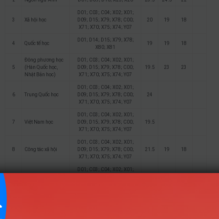
D01; C03; C04; X02; X01;
3
Xã hội học
D09; D15; X79; X78; C00;
20
19
18
X71; X70; X75; X74; Y07
D01; D14; D15; X79; X78;
4
Quốc tế học
19
19
18
X80; X81
Đông phương học
D01; C03; C04; X02; X01;
5
(Hàn Quốc học,
D09; D15; X79; X78; C00;
19.5
23
23
Nhật Bản học)
X71; X70; X75; X74; Y07
D01; C03; C04; X02; X01;
6
Trung Quốc học
D09; D15; X79; X78; C00;
24
X71; X70; X75; X74; Y07
D01; C03; C04; X02; X01;
7
Việt Nam học
D09; D15; X79; X78; C00;
19.5
X71; X70; X75; X74; Y07
D01; C03; C04; X02; X01;
8
Công tác xã hội
D09; D15; X79; X78; C00;
21.5
19
18
X71; X70; X75; X74; Y07
D01; C03; C04; X02; X01;
9
Văn hóa Du lịch
D09; D15; X79; X78; C00;
23
X71; X70; X75; X74; Y07