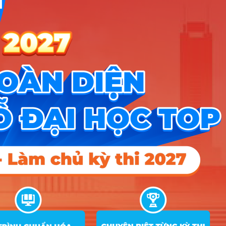
Hướng nghiệp
HOCMAI
ĐĂNG KÝ NGAY
Công cụ
Trắc nghiệm MBTI
Tra cứu đề án tuyển sinh
Tư vấn hướng nghiệp
Tin tức
Tin giáo dục nổi bật