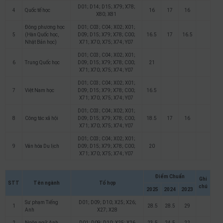
D01; D14; D15; X79; X78;
4
Quốc tế học
16
17
16
X80; X81
Đông phương học
D01; C03; C04; X02; X01;
5
(Hàn Quốc học,
D09; D15; X79; X78; C00;
16.5
17
16.5
Nhật Bản học)
X71; X70; X75; X74; Y07
D01; C03; C04; X02; X01;
6
Trung Quốc học
D09; D15; X79; X78; C00;
21
X71; X70; X75; X74; Y07
D01; C03; C04; X02; X01;
7
Việt Nam học
D09; D15; X79; X78; C00;
16.5
X71; X70; X75; X74; Y07
D01; C03; C04; X02; X01;
8
Công tác xã hội
D09; D15; X79; X78; C00;
18.5
17
16
X71; X70; X75; X74; Y07
D01; C03; C04; X02; X01;
9
Văn hóa Du lịch
D09; D15; X79; X78; C00;
20
X71; X70; X75; X74; Y07
Điểm Chuẩn
Ghi
STT
Tên ngành
Tổ hợp
chú
2025
2024
2023
Sư phạm Tiếng
D01; D09; D10; X25; X26;
1
28.5
28.5
29
Anh
X27; X28
2
Ngôn ngữ Anh
D01; D09; D10; X25; X26
23.5
24.5
22