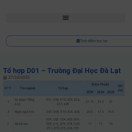
Tính điểm học bạ
Tổ hợp D01 – Trường Đại Học Đà Lạt
27/10/2025
Điểm Chuẩn
Ghi
STT
Tên ngành
Tổ hợp
chú
2025
2024
2023
Sư phạm Tiếng
D01; D09; D10; X25; X26;
1
27.75
25.5
27
Anh
X27; X28
2
Ngôn ngữ Anh
D01; D09; D10; X25; X26
20.5
17.5
16.5
D01; C03; C04; X02; X01;
3
Xã hội học
D09; D15; X79; X78; C00;
17
17
16
X71; X70; X75; X74; Y07