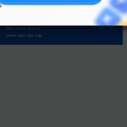
Tin tuyển sinh vào 10
Tin tuyển sinh Đại học
Về chúng tôi
Liên hệ
Điều khoản dịch vụ
Chính sách bảo mật