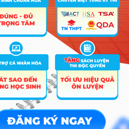
Hướng nghiệp
HOCMAI
ĐĂNG KÝ NGAY
Công cụ
Trắc nghiệm MBTI
Tra cứu đề án tuyển sinh
Tư vấn hướng nghiệp
Tin tức
Tin giáo dục nổi bật