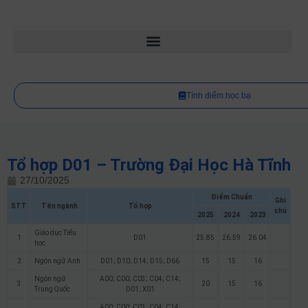
Tính điểm học bạ
Tổ hợp D01 – Trường Đại Học Hà Tĩnh
27/10/2025
Điểm Chuẩn
Ghi
STT
Tên ngành
Tổ hợp
chú
2025
2024
2023
Giáo dục Tiểu
1
D01
25.85
26.59
26.04
học
2
Ngôn ngữ Anh
D01; D10; D14; D15; D66
15
15
16
Ngôn ngữ
A00; C00; C03; C04; C14;
3
20
15
16
Trung Quốc
D01; X01
A00; C00; C03; C04; C14;