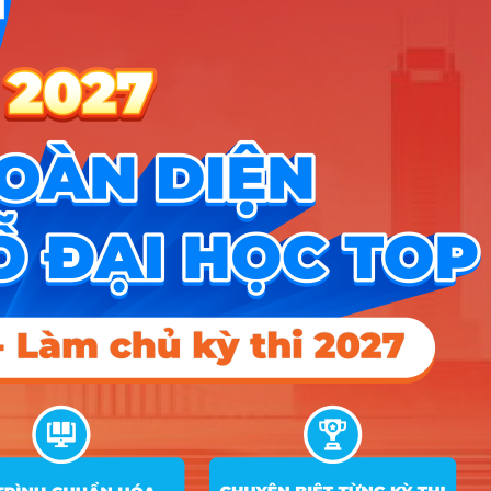
7
18
18
18
hàng
D01
B03; C01; C02; C04; C14;
8
Kế toán
18
18
18
D01
9
Luật
C01; C02; C04; C14; D01
20
18
18
An toàn, sức khoẻ
A00; B00; B03; C01; C02;
10
18
và môi trường
C04; C14; D01; D07
Xây dựng Dân
A00; A01; A02; A09; B03;
11
dụng và Công
18
C01; C02; C04; C14; D01
nghiệp
A00; A01; A02; A09; B03;
12
Tin học xây dựng
18
C01; C02; C04; C14; D01
Nông nghiệp công
A00; B00; B03; C01; C02;
13
18
nghệ cao
C04; C14; D01; D07
Kinh tế nông
A00; B03; C00; C01; C02;
14
18
18
18
nghiệp
C04; C14; D01
A00; B00; B03; C01; C02;
15
Thú y
18
C04; C14; D01; D07
QTDV Du lịch và Lữ
B03; C01; C02; C04; C14;
16
18
18
18
hành
D01