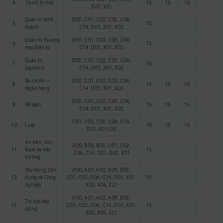
4
Chính trị học
15
15
16
D01; X01
Quản trị kinh
B03; C01; C02; C03; C04;
5
15
doanh
C14; D01; X01; X02
Quản trị thương
B03; C01; C02; C03; C04;
6
15
mại điện tử
C14; D01; X01; X02
Quản trị
B03; C01; C02; C03; C04;
7
15
logistics
C14; D01; X01; X02
Tài chính –
B03; C01; C02; C03; C04;
8
15
15
16
Ngân hàng
C14; D01; X01; X02
B03; C01; C02; C03; C04;
9
Kế toán
15
15
16
C14; D01; X01; X02
C01; C02; C03; C04; C14;
10
Luật
18
15
16
D01; X01(Gố
An toàn, sức
A00; B00; B03; C01; C02;
11
khoẻ và môi
15
C04; C14; D01; D07; X01
trường
Xây dựng Dân
A00; A01; A02; A09; B03;
12
dụng và Công
C01; C02; C04; C14; D01; X01;
15
nghiệp
X02; X06; X21
A00; A01; A02; A09; B03;
Tin học xây
13
C01; C02; C04; C14; D01; X01;
15
dựng
X02; X06; X21