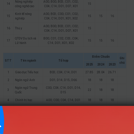
Nông nghiệp
A00; B00; B03; C01; C02;
14
15
công nghệ cao
C04; C14; D01; D07; X01
Kinh tế nông
A00; B03; C00; C01; C02;
15
15
15
16
nghiệp
C04; C14; D01; X01; X02
A00; B00; B03; C01; C02;
16
Thú y
15
C04; C14; D01; D07; X01
QTDV Du lịch và
B00; C01; C02; C03; C04;
17
15
15
16
Lữ hành
C14; D01; X01; X02
Điểm Chuẩn
Ghi
STT
Tên ngành
Tổ hợp
chú
2025
2024
2023
1
Giáo dục Tiểu học
B03; C04; C14; D01
27.85
28.04
26.71
2
Ngôn ngữ Anh
D01; D14; D15; D66
18
18
18
Ngôn ngữ Trung
C00; C04; C14; D01; D14;
3
22
18
18
Quốc
D15
4
Chính trị học
A00; C00; C04; C14; D01
18
18
18
B03; C01; C02; C04; C14;
5
Quản trị kinh doanh
18
D01
Quản trị thương
B03; C01; C02; C04; C14;
6
18
mại điện tử
D01
Tài chính – Ngân
B03; C01; C02; C04; C14;