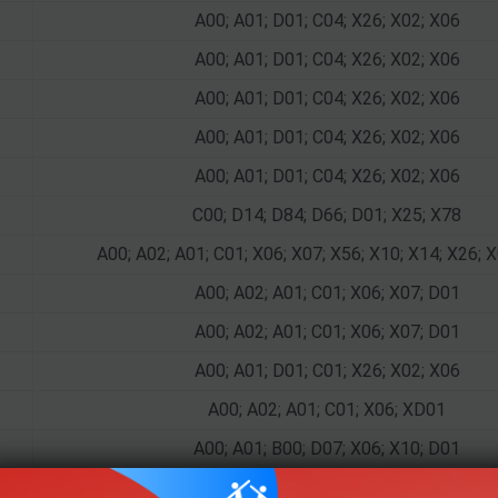
A00; A01; D01; C04; X26; X02; X06
A00; A01; D01; C04; X26; X02; X06
A00; A01; D01; C04; X26; X02; X06
A00; A01; D01; C04; X26; X02; X06
A00; A01; D01; C04; X26; X02; X06
C00; D14; D84; D66; D01; X25; X78
A00; A02; A01; C01; X06; X07; X56; X10; X14; X26; 
A00; A02; A01; C01; X06; X07; D01
A00; A02; A01; C01; X06; X07; D01
A00; A01; D01; C01; X26; X02; X06
A00; A02; A01; C01; X06; XD01
A00; A01; B00; D07; X06; X10; D01
B00; A06; B02; C02; X10; X14; D01