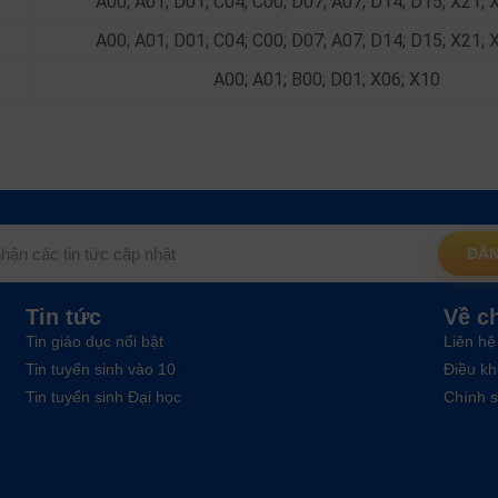
A00; A01; D01; C04; C00; D07; A07; D14; D15; X21; 
A00; A01; D01; C04; C00; D07; A07; D14; D15; X21; 
A00; A01; B00; D01; X06; X10
ĐĂN
Tin tức
Về c
Tin giáo dục nổi bật
Liên hệ
Tin tuyển sinh vào 10
Điều kh
Tin tuyển sinh Đại học
Chính s