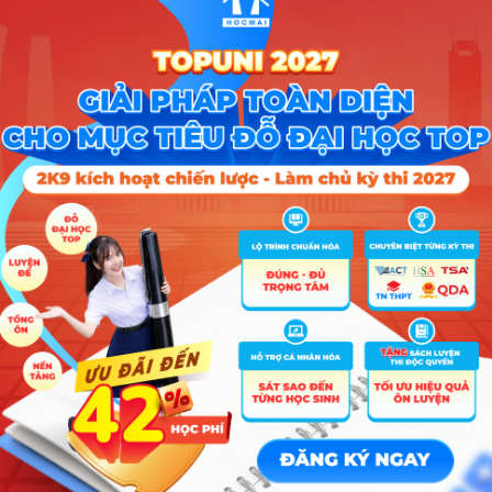
A00; A01; D01; C04; C00; D07; A07; D14; D15; X21; 
A00; A01; D01; C04; C00; D07; A07; D14; D15; X21; 
A00; A01; D01; C04; C00; D07; A07; D14; D15; X21; 
A00; A01; B00; D01; X06; X10
Tổ hợp
C04; D01; D10; D15; A00; X02; X06; X07
D01; D14; D15; D66; X78
C04; C00; D14; D15; D01
A01; C00; D01; D15; A00; X02
A00; A01; D01; C04; X26; X02; X06
A00; A01; D01; C04; X26; X02; X06