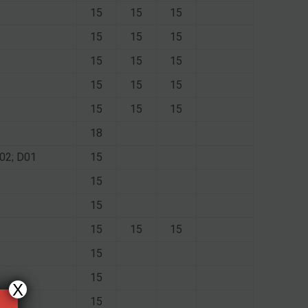
15
15
15
15
15
15
15
15
15
15
15
15
15
15
15
18
X02; D01
15
15
15
15
15
15
15
15
X
15