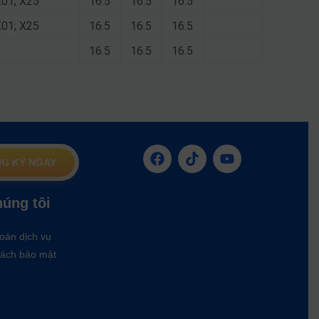
X01; X25
16.5
16.5
16.5
X01; X25
16.5
16.5
16.5
16.5
16.5
16.5
G KÝ NGAY
húng tôi
oản dịch vụ
ách bảo mật