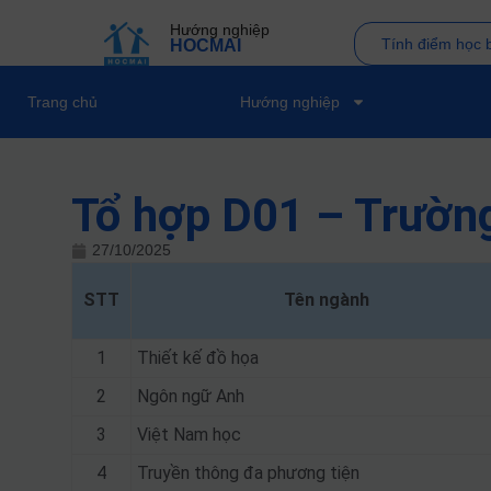
Hướng nghiệp
Tính điểm học 
HOCMAI
Trang chủ
Hướng nghiệp
Tổ hợp D01 – Trườn
27/10/2025
STT
Tên ngành
1
Thiết kế đồ họa
2
Ngôn ngữ Anh
3
Việt Nam học
4
Truyền thông đa phương tiện