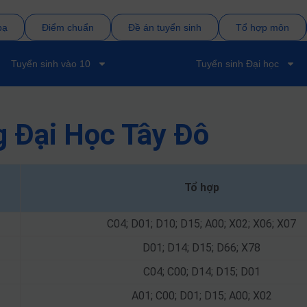
bạ
Điểm chuẩn
Đề án tuyển sinh
Tổ hợp môn
Tuyển sinh vào 10
Tuyển sinh Đại học
g Đại Học Tây Đô
Tổ hợp
C04; D01; D10; D15; A00; X02; X06; X07
D01; D14; D15; D66; X78
C04; C00; D14; D15; D01
A01; C00; D01; D15; A00; X02