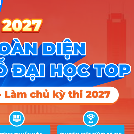
A00; A01; A07; A09;
18
20
18
C14; D01
6
Quản trị kinh doanh
A00; A01; A07; A09;
18
6.5
18
C14; D01
A00; A01; A07; X02;
18
20
18.5
C14; D01
7
Thương mại điện tử
A00; A01; A07; X02;
18
6.5
18.5
C14; D01
A00; A01; C01; C14;
18
20
18
D01; D07
8
Kế toán
A00; A01; C01; C14;
18
6.5
18
D01; D07
A00; A01; C00; C20;
18
20
18
D01; D66
9
Luật kinh tế
A00; A01; C00; C20;
18
6.5
18
D01; D66
20
18
10
Khoa học máy tính
6.5
18
A00; A01; X06; X02;
18
20
D01; D07
11
Công nghệ thông tin
A00; A01; X06; X02;
18
6.5