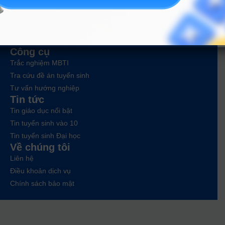
Công cụ
Trắc nghiệm MBTI
Tra cứu đề án tuyển sinh
Tư vấn hướng nghiệp
Tin tức
Tin giáo dục nổi bật
Tin tuyển sinh vào 10
Tin tuyển sinh Đại học
Về chúng tôi
Liên hệ
Điều khoản dịch vụ
Chính sách bảo mật