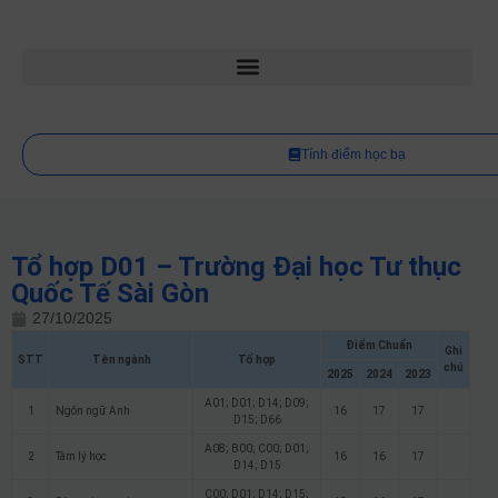
Tính điểm học bạ
Tổ hợp D01 – Trường Đại học Tư thục
Quốc Tế Sài Gòn
27/10/2025
Điểm Chuẩn
Ghi
STT
Tên ngành
Tổ hợp
chú
2025
2024
2023
A01; D01; D14; D09;
1
Ngôn ngữ Anh
16
17
17
D15; D66
A08; B00; C00; D01;
2
Tâm lý học
16
16
17
D14; D15
C00; D01; D14; D15;