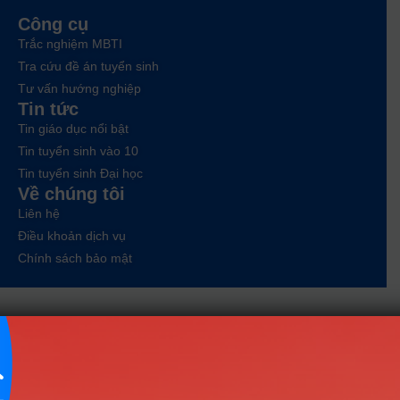
Công cụ
Trắc nghiệm MBTI
Tra cứu đề án tuyển sinh
Tư vấn hướng nghiệp
Tin tức
Tin giáo dục nổi bật
Tin tuyển sinh vào 10
Tin tuyển sinh Đại học
Về chúng tôi
Liên hệ
Điều khoản dịch vụ
Chính sách bảo mật