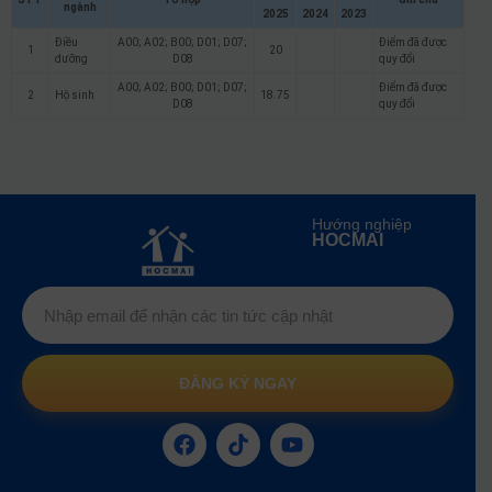
ngành
2025
2024
2023
Điều
A00; A02; B00; D01; D07;
Điểm đã được
1
20
dưỡng
D08
quy đổi
A00; A02; B00; D01; D07;
Điểm đã được
2
Hộ sinh
18.75
D08
quy đổi
Hướng nghiệp
HOCMAI
ĐĂNG KÝ NGAY