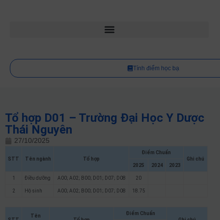
Tính điểm học bạ
Tổ hợp D01 – Trường Đại Học Y Dược
Thái Nguyên
27/10/2025
Điểm Chuẩn
STT
Tên ngành
Tổ hợp
Ghi chú
2025
2024
2023
1
Điều dưỡng
A00; A02; B00; D01; D07; D08
20
2
Hộ sinh
A00; A02; B00; D01; D07; D08
18.75
Điểm Chuẩn
Tên
STT
Tổ hợp
Ghi chú