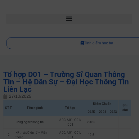
Tính điểm học bạ
Tổ hợp D01 – Trường Sĩ Quan Thông
Tin – Hệ Dân Sự – Đại Học Thông Tin
Liên Lạc
27/10/2025
Điểm Chuẩn
Ghi
STT
Tên ngành
Tổ hợp
chú
2025
2024
2023
A00; A01; C01;
1
Công nghệ thông tin
20.85
D01
Kỹ thuật Điện tử – Viễn
A00; A01; C01;
2
19.5
thông
D01