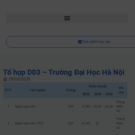
Tính điểm học bạ
Tổ hợp D03 – Trường Đại Học Hà Nội
28/10/2025
Điểm Chuẩn
Ghi
STT
Tên ngành
Tổ hợp
chú
2025
2024
2023
Thang
1
Ngôn ngữ Anh
D01
33.89
35.43
35.38
điểm
40
Thang
2
Ngôn ngữ Anh- CTTT
D01
32.48
33
điểm
40