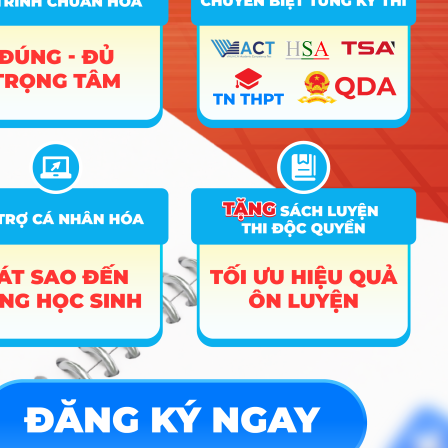
Thang
Quản trị Dịch vụ du lịch và lữ
27
D01
27.58
32.11
điểm
hành – CTTT
40
Hướng nghiệp
HOCMAI
ĐĂNG KÝ NGAY
Công cụ
Trắc nghiệm MBTI