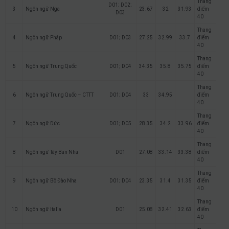
Thang
D01; D02;
3
Ngôn ngữ Nga
23.67
32
31.93
điểm
D03
40
Thang
4
Ngôn ngữ Pháp
D01; D03
27.25
32.99
33.7
điểm
40
Thang
5
Ngôn ngữ Trung Quốc
D01; D04
34.35
35.8
35.75
điểm
40
Thang
6
Ngôn ngữ Trung Quốc – CTTT
D01; D04
33
34.95
điểm
40
Thang
7
Ngôn ngữ Đức
D01; D05
28.35
34.2
33.96
điểm
40
Thang
8
Ngôn ngữ Tây Ban Nha
D01
27.08
33.14
33.38
điểm
40
Thang
9
Ngôn ngữ Bồ Đào Nha
D01; D04
23.35
31.4
31.35
điểm
40
Thang
10
Ngôn ngữ Italia
D01
25.08
32.41
32.63
điểm
40