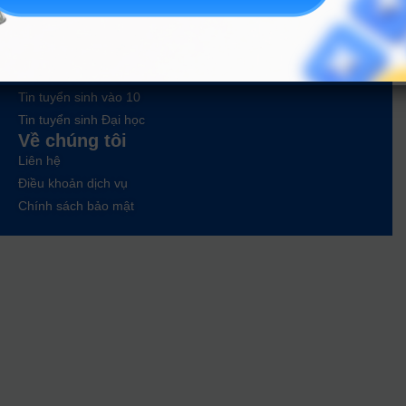
Tra cứu đề án tuyển sinh
Tư vấn hướng nghiệp
Tin tức
Tin giáo dục nổi bật
Tin tuyển sinh vào 10
Tin tuyển sinh Đại học
Về chúng tôi
Liên hệ
Điều khoản dịch vụ
Chính sách bảo mật