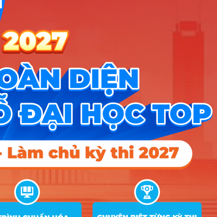
Thang
19
Quản trị kinh doanh
D01
28.25
30.72
33.93
điểm
40
Thang
20
Marketing
D01
30.17
33.93
35.05
điểm
40
Thang
21
Tài chính – Ngân hàng
D01
26.1
32.53
33.7
điểm
40
Thang
22
Công nghệ tài chính
A01; D01
27.25
18.85
điểm
40
Thang
23
Kế toán
D01
26.67
25.08
33.52
điểm
40
Thang
A01; D01;
24
Công nghệ thông tin
26.02
24.17
24.7
điểm
X26
40
Thang
A01; D01;
25
Công nghệ thông tin – CTTT
24.8
16.7
điểm
X26
40
Thang
Quản trị Dịch vụ du lịch và lữ
26
D01
27.58
33.04
33.9
điểm
hành
40