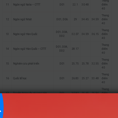
Thang
11
Ngôn ngữ Italia – CTTT
D01
22.1
30.48
điểm
40
Thang
12
Ngôn ngữ Nhật
D01; D06
29
34.45
34.59
điểm
40
Thang
D01; D04;
13
Ngôn ngữ Hàn Quốc
32.07
34.59
36.15
điểm
DD2
40
Thang
D01; D04;
14
Ngôn ngữ Hàn Quốc – CTTT
28.17
điểm
DD2
40
Thang
15
Nghiên cứu phát triển
D01
25.75
25.78
32.55
điểm
40
Thang
16
Quốc tế học
D01
26.83
25.27
33.48
điểm
40
Thang
17
Truyền thông đa phương tiện
D01
30.82
25.65
25.94
điểm
40
Thang
18
Truyền thông doanh nghiệp
D01; D03
26.35
31.05
34.1
điểm
40