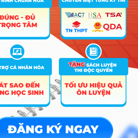
A00; A01; A09; C14; C19; D01;
D03; D04; D07; D24; D25; D29;
18
18
18
D30; DD2; X02; X03; X26
A08; C19; C20; D01
18
6
18
9
Luật
A08; C19; C20; D01
18
18
18
A00; A01; D01; D03; D04; D07;
Kỹ thuật phần
10
D24; D25; D29; D30; DD2; X02;
18
6
mềm
X03; X26; X56
11
Trí tuệ nhân tạo
18
A00; A01; D01; D03; D04; D07;
D24; D25; D29; D30; DD2; X02;
18
6
18
X03; X26; X56
Công nghệ
12
thông tin
A00; A01; D01; D03; D04; D07;
D24; D25; D29; D30; DD2; X02;
18
18
18
X03; X26; X56
A00; A01; A09; C14; C19; D01;
D03; D04; D07; D24; D25; D29;
18
6
18
Logictics và
D30; DD2; X02; X03; X26
13
Quản lý chuỗi
A00; A01; A09; C14; C19; D01;
cung ứng
D03; D04; D07; D24; D25; D29;
18
18
18
D30; DD2; X02; X03; X26
A08; C00; C19; D01; D03; D04;
18
6
18
D84; DD2
14
Du lịch