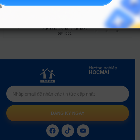
A08; C00; C19; D01; D03; D04;
18
18
18
D84; DD2
A08; C00; C19; D01; D03; D04;
18
6
18
D84; DD2
Quản trị khách
15
sạn
A08; C00; C19; D01; D03; D04;
18
18
18
D84; DD2
Hướng nghiệp
HOCMAI
ĐĂNG KÝ NGAY