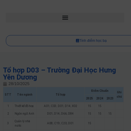
Tính điểm học bạ
Tổ hợp D03 – Trường Đại Học Hưng
Yên Dương
28/10/2025
Điểm Chuẩn
Ghi
STT
Tên ngành
Tổ hợp
chú
2025
2024
2023
1
Thiết kế đồ hoạ
A01; C03; D01; D14; X02
15
15
2
Ngôn ngữ Anh
D01; D14; D66; D84
15
15
15
Quản lý nhà
3
A08; C19; C20; D01
15
nước