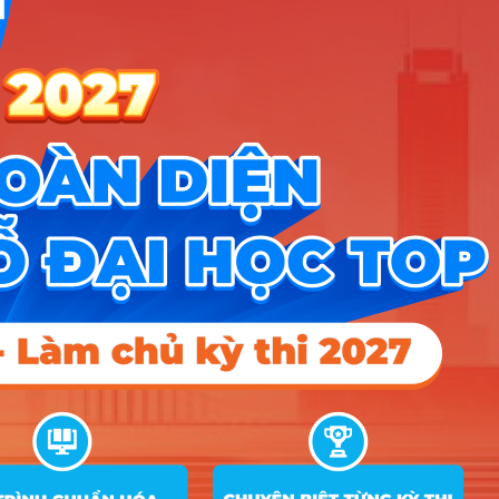
A00; A01; A09; C14; C19; D01;
D03; D04; D07; D24; D25; D29;
18
6
18
D30; DD2; X02; X03; X26
Quản trị kinh
5
doanh
A00; A01; A09; C14; C19; D01;
D03; D04; D07; D24; D25; D29;
18
18
18
D30; DD2; X02; X03; X26
A00; A01; A09; C14; C19; D01;
D03; D04; D07; D24; D25; D29;
18
6
18
D30; DD2; X02; X03; X26
A00; A01; A09; C14; C19; D01;
6
Marketing
D03; D04; D07; D24; D25; D29;
18
18
18
D30; DD2; X02; X03; X26
A00; A01; A09; C14; C19; D01;
D03; D04; D07; D24; D25; D29;
18
18
18
D30; DD2; X02; X03; X26
A00; A01; A09; C14; C19; D01;
D03; D04; D07; D24; D25; D29;
18
6
18
D30; DD2; X02; X03; X26
Tài chính –
7
Ngân hàng
A00; A01; A09; C14; C19; D01;
D03; D04; D07; D24; D25; D29;
18
18
18
D30; DD2; X02; X03; X26
A00; A01; A09; C14; C19; D01;
D03; D04; D07; D24; D25; D29;
18
6
18
D30; DD2; X02; X03; X26
8
Kế toán