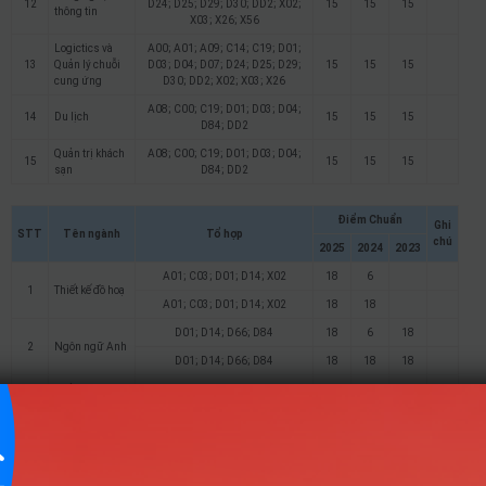
12
D24; D25; D29; D30; DD2; X02;
15
15
15
thông tin
X03; X26; X56
Logictics và
A00; A01; A09; C14; C19; D01;
13
Quản lý chuỗi
D03; D04; D07; D24; D25; D29;
15
15
15
cung ứng
D30; DD2; X02; X03; X26
A08; C00; C19; D01; D03; D04;
14
Du lịch
15
15
15
D84; DD2
Quản trị khách
A08; C00; C19; D01; D03; D04;
15
15
15
15
sạn
D84; DD2
Điểm Chuẩn
Ghi
STT
Tên ngành
Tổ hợp
chú
2025
2024
2023
A01; C03; D01; D14; X02
18
6
1
Thiết kế đồ hoạ
A01; C03; D01; D14; X02
18
18
D01; D14; D66; D84
18
6
18
2
Ngôn ngữ Anh
D01; D14; D66; D84
18
18
18
Quản lý nhà
3
A08; C19; C20; D01
18
nước
A01; C19; D01; D14
18
6
Truyền thông
4
đa phương tiện
A01; C19; D01; D14
18
18