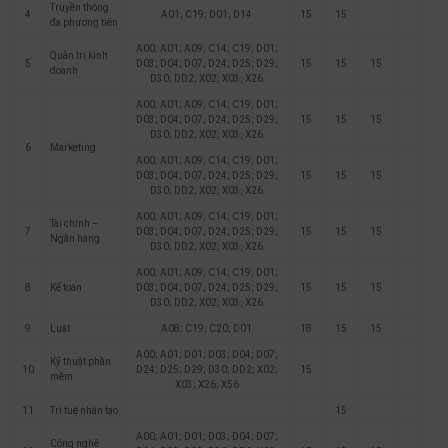
Truyền thông
4
A01; C19; D01; D14
15
15
đa phương tiện
A00; A01; A09; C14; C19; D01;
Quản trị kinh
5
D03; D04; D07; D24; D25; D29;
15
15
15
doanh
D30; DD2; X02; X03; X26
A00; A01; A09; C14; C19; D01;
D03; D04; D07; D24; D25; D29;
15
15
15
D30; DD2; X02; X03; X26
6
Marketing
A00; A01; A09; C14; C19; D01;
D03; D04; D07; D24; D25; D29;
15
15
15
D30; DD2; X02; X03; X26
A00; A01; A09; C14; C19; D01;
Tài chính –
7
D03; D04; D07; D24; D25; D29;
15
15
15
Ngân hàng
D30; DD2; X02; X03; X26
A00; A01; A09; C14; C19; D01;
8
Kế toán
D03; D04; D07; D24; D25; D29;
15
15
15
D30; DD2; X02; X03; X26
9
Luật
A08; C19; C20; D01
18
15
15
A00; A01; D01; D03; D04; D07;
Kỹ thuật phần
10
D24; D25; D29; D30; DD2; X02;
15
mềm
X03; X26; X56
11
Trí tuệ nhân tạo
15
A00; A01; D01; D03; D04; D07;
Công nghệ