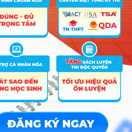
Quản trị kinh doanh (Đào tạo bằng Tiếng
8
Anh)
9
Marketing
10
Kinh doanh thương mại
11
Thương mại điện tử
12
Tài chính – Ngân hàng
13
Kế toán
14
Kế toán (Đào tạo bằng Tiếng Anh)
15
Kiểm toán
16
Quản trị nhân lực
17
Hệ thống thông tin quản lý
18
18
Tài chính – Ngân hàng (Liên kết)
22
19
Logistics và Quản lý chuỗi cung ứng
20
Kinh tế nông nghiệp
18
Song ngành Kinh tế – Tài chính (Chương
21
22
trình tiên tiến)