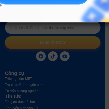
Hướng nghiệp
HOCMAI
ĐĂNG KÝ NGAY
Công cụ
Trắc nghiệm MBTI
Tra cứu đề án tuyển sinh
Tư vấn hướng nghiệp
Tin tức
Tin giáo dục nổi bật
Tin tuyển sinh vào 10