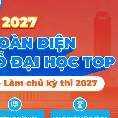
X01; X26
A00; A01; C03; D01;
Logistics và Quản lý
19
D03; D07; D09; D10;
18
22
21
chuỗi cung ứng
X01; X26
A00; A01; C03; D01;
20
Kinh tế nông nghiệp
D03; D07; D09; D10;
15
17
17
X01; X26
Song ngành Kinh tế – Tài
A00; A01; C03; D01;
21
chính (Chương trình tiên
D03; D07; D09; D10;
16
17
17
tiến)
X01; X26
Điểm Chuẩn
Tổ
Ghi
STT
Tên ngành
hợp
chú
2025
2024
2023
1
Kinh tế
24
2
Kinh tế (Đào tạo bằng Tiếng Anh)
3
Kinh tế chính trị
4
Kinh tế quốc tế
5
Thống kê kinh tế
18
6
Kinh tế số
20
7
Quản trị kinh doanh