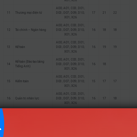
X01; X26
A00; A01; C03; D01;
11
Thương mại điện tử
D03; D07; D09; D10;
17
21
22
X01; X26
A00; A01; C03; D01;
12
Tài chính – Ngân hàng
D03; D07; D09; D10;
16
18
18
X01; X26
A00; A01; C03; D01;
13
Kế toán
D03; D07; D09; D10;
16
19
19
X01; X26
A00; A01; C03; D01;
Kế toán (Đào tạo bằng
14
D03; D07; D09; D10;
16
18
Tiếng Anh)
X01; X26
A00; A01; C03; D01;
15
Kiểm toán
D03; D07; D09; D10;
15
17
17
X01; X26
A00; A01; C03; D01;
16
Quản trị nhân lực
D03; D07; D09; D10;
16
17
18
X01; X26
A00; A01; C03; D01;
Hệ thống thông tin quản
17
D03; D07; D09; D10;
15
17
17
lý
X01; X26
A00; A01; C03; D01;
Tài chính – Ngân hàng
18
D03; D07; D09; D10;
16
17
17
(Liên kết)