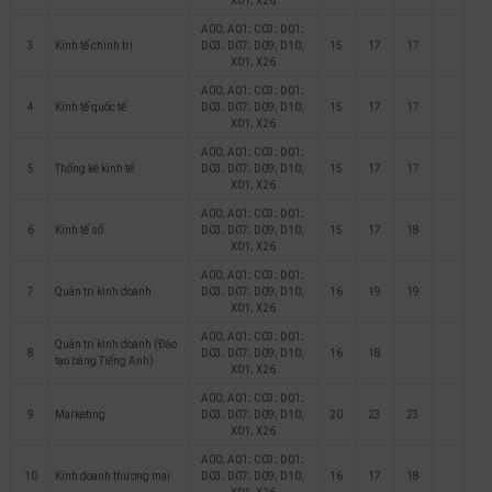
X01; X26
A00; A01; C03; D01;
3
Kinh tế chính trị
D03; D07; D09; D10;
15
17
17
X01; X26
A00; A01; C03; D01;
4
Kinh tế quốc tế
D03; D07; D09; D10;
15
17
17
X01; X26
A00; A01; C03; D01;
5
Thống kê kinh tế
D03; D07; D09; D10;
15
17
17
X01; X26
A00; A01; C03; D01;
6
Kinh tế số
D03; D07; D09; D10;
15
17
18
X01; X26
A00; A01; C03; D01;
7
Quản trị kinh doanh
D03; D07; D09; D10;
16
19
19
X01; X26
A00; A01; C03; D01;
Quản trị kinh doanh (Đào
8
D03; D07; D09; D10;
16
18
tạo bằng Tiếng Anh)
X01; X26
A00; A01; C03; D01;
9
Marketing
D03; D07; D09; D10;
20
23
23
X01; X26
A00; A01; C03; D01;
10
Kinh doanh thương mại
D03; D07; D09; D10;
16
17
18