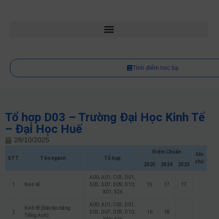
Tính điểm học bạ
Tổ hợp D03 – Trường Đại Học Kinh Tế
– Đại Học Huế
28/10/2025
Điểm Chuẩn
Ghi
STT
Tên ngành
Tổ hợp
chú
2025
2024
2023
A00; A01; C03; D01;
1
Kinh tế
D03; D07; D09; D10;
15
17
17
X01; X26
A00; A01; C03; D01;
Kinh tế (Đào tạo bằng
2
D03; D07; D09; D10;
16
18
Tiếng Anh)