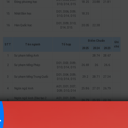
14
Đông phương học
18.25
20.88
21.81
D10; D14; D15
D01; D06; D09;
15
Nhật Bản học
18.35
D10; D14; D15
D01; D09; D10;
16
Hàn Quốc học
20.05
22.38
D14; D15
Điểm Chuẩn
Ghi
STT
Tên ngành
Tổ hợp
chú
2025
2024
2023
1
Sư phạm tiếng Anh
28.74
28.67
D01; D03; D09;
2
Sư phạm tiếng Pháp
26.69
26
26.6
D10; D14; D15
D01; D04; D09;
3
Sư phạm tiếng Trung Quốc
29.2
28.71
27.34
D10; D14; D15
A01; D01; D07;
4
Ngôn ngữ Anh
25.86
27.01
26.79
D09; D10; D14
Ngôn ngữ Anh (Đào tạo 2
A01; D01; D09;
5
24.79
25.55
22.16
năm đầu tại Kon Tum)
D10; D14
D01; D02; D09;
6
Ngôn ngữ Nga
23.28
24.56
24.14
D10; D14; D15
D01; D03; D09;
7
Ngôn ngữ Pháp
24.26
25.6
25.52
D10; D14; D15