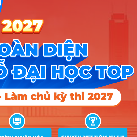
D01; D04; D14;
8
Ngôn ngữ Trung Quốc
27.95
27.62
27.21
D15; D45; D65
D01; D06; D09;
9
Ngôn ngữ Nhật
25.86
26.8
26.44
D10; D14; D15
D01; D09; D10;
10
Ngôn ngữ Hàn Quốc
26.82
27.51
27.21
D14; D15; DD2
D01; D09; D10;
11
Ngôn ngữ Thái Lan
25.05
26.34
D14; D15
D01; D09; D10;
12
Quan hệ quốc tế
26.56
D14; D15
D01; D09; D10;
13
Quốc tế học
24.6
25.93
25.7
D14; D15
D01; D06; D09;
14
Đông phương học
24.22
25.24
25.63
D10; D14; D15
D01; D06; D09;
15
Nhật Bản học
24.28
D10; D14; D15
D01; D09; D10;
16
Hàn Quốc học
25.63
25
D14; D15