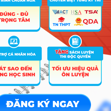
Hướng nghiệp
HOCMAI
ĐĂNG KÝ NGAY
Công cụ
Trắc nghiệm MBTI
Tra cứu đề án tuyển sinh
Tư vấn hướng nghiệp
Tin tức
Tin giáo dục nổi bật
Tin tuyển sinh vào 10