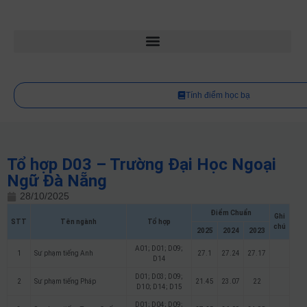
Tính điểm học bạ
Tổ hợp D03 – Trường Đại Học Ngoại
Ngữ Đà Nẵng
28/10/2025
Điểm Chuẩn
Ghi
STT
Tên ngành
Tổ hợp
chú
2025
2024
2023
A01; D01; D09;
1
Sư phạm tiếng Anh
27.1
27.24
27.17
D14
D01; D03; D09;
2
Sư phạm tiếng Pháp
21.45
23.07
22
D10; D14; D15
D01; D04; D09;