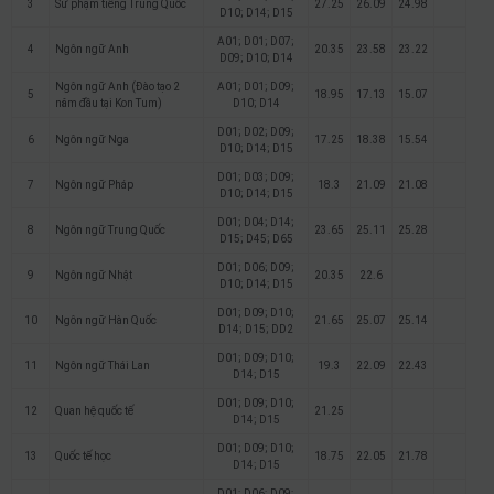
3
Sư phạm tiếng Trung Quốc
27.25
26.09
24.98
D10; D14; D15
A01; D01; D07;
4
Ngôn ngữ Anh
20.35
23.58
23.22
D09; D10; D14
Ngôn ngữ Anh (Đào tạo 2
A01; D01; D09;
5
18.95
17.13
15.07
năm đầu tại Kon Tum)
D10; D14
D01; D02; D09;
6
Ngôn ngữ Nga
17.25
18.38
15.54
D10; D14; D15
D01; D03; D09;
7
Ngôn ngữ Pháp
18.3
21.09
21.08
D10; D14; D15
D01; D04; D14;
8
Ngôn ngữ Trung Quốc
23.65
25.11
25.28
D15; D45; D65
D01; D06; D09;
9
Ngôn ngữ Nhật
20.35
22.6
D10; D14; D15
D01; D09; D10;
10
Ngôn ngữ Hàn Quốc
21.65
25.07
25.14
D14; D15; DD2
D01; D09; D10;
11
Ngôn ngữ Thái Lan
19.3
22.09
22.43
D14; D15
D01; D09; D10;
12
Quan hệ quốc tế
21.25
D14; D15
D01; D09; D10;
13
Quốc tế học
18.75
22.05
21.78
D14; D15
D01; D06; D09;