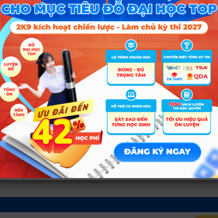
A00; A01; D01; X26; X06; D07
A00; A01; D01; X26; X06; D07; X14
A00; A01; D01; X26; X06; D07
A00; A01; D01; X26; X06; D07; D08
A01; D01; X26; D07; D08
A00; A01; D01; X26; X06; D07
A00; A01; D01; X26; X06; D07
A00; A01; D01; X26; X06; D07; D06
A00; A01; D01; X26; X06; D07