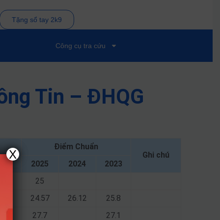
Tặng sổ tay 2k9
Công cụ tra cứu
hông Tin – ĐHQG
Điểm Chuẩn
X
Ghi chú
2025
2024
2023
25
24.57
26.12
25.8
27.7
27.1