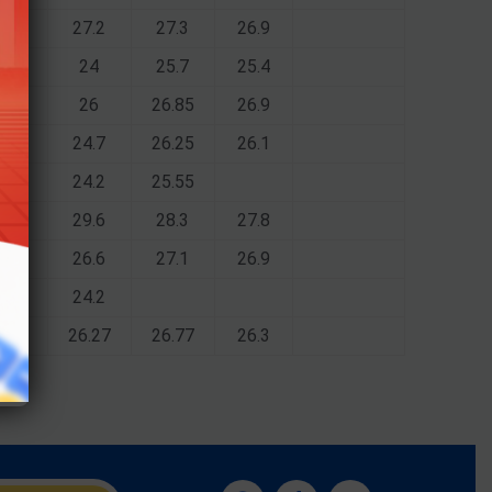
27.2
27.3
26.9
24
25.7
25.4
26
26.85
26.9
24.7
26.25
26.1
24.2
25.55
29.6
28.3
27.8
26.6
27.1
26.9
24.2
26.27
26.77
26.3