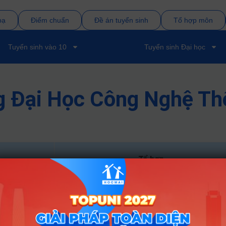
bạ
Điểm chuẩn
Đề án tuyển sinh
Tổ hợp môn
Tuyển sinh vào 10
Tuyển sinh Đại học
g Đại Học Công Nghệ T
Tổ hợp
A01; D01; X26; D09; D10; D07
A00; A01; D01; X26; X06; D07
A00; A01; D01; X26; X06; D07; A02