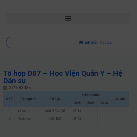
Tính điểm học bạ
Tổ hợp D07 – Học Viện Quân Y – Hệ
Dân sự
27/10/2025
Điểm Chuẩn
STT
Tên ngành
Tổ hợp
Ghi chú
2025
2024
2023
1
Y khoa
A00; B00; D07
27.33
2
Dược học
A00; D07
23.93