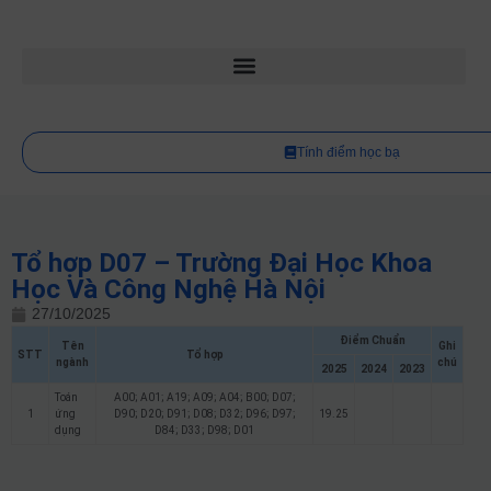
Tính điểm học bạ
Tổ hợp D07 – Trường Đại Học Khoa
Học Và Công Nghệ Hà Nội
27/10/2025
Điểm Chuẩn
Tên
Ghi
STT
Tổ hợp
ngành
chú
2025
2024
2023
Toán
A00; A01; A19; A09; A04; B00; D07;
1
ứng
D90; D20; D91; D08; D32; D96; D97;
19.25
dụng
D84; D33; D98; D01