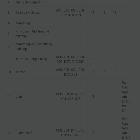
4
Giảng dạy tiếng Anh
A01; C00; C04; D01;
5
Quản trị Kinh doanh
15
15
15
D07; D10; X78
6
Marketing
Kinh doanh thời trang và
7
dệt may
Marketing và truyền thông
8
tích hợp
A00; A01; C01; C04;
9
Tài chính – Ngân hàng
15
15
15
D01; D07; D10; X01
A00; A01; C01; D01;
10
Kế toán
15
15
15
D07; X01
Toán
hoặc
Ngữ
C00; D01; D14; D15;
11
Luật
18
văn
X01; X25; X78
từ 6.0
trở
lên
Toán
hoặc
Ngữ
C00; D01; D14; D15;
12
Luật Kinh tế
18
văn
X01; X25; X78
từ 6.0