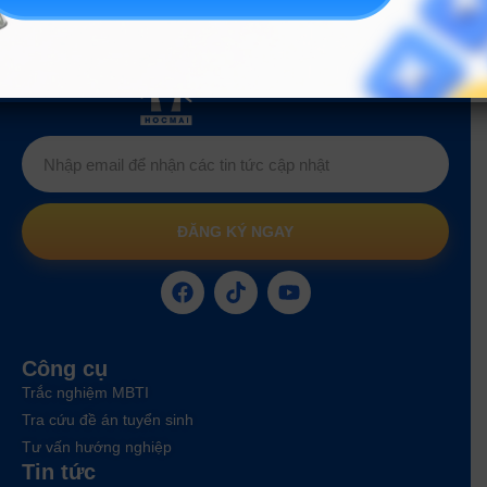
Hướng nghiệp
HOCMAI
ĐĂNG KÝ NGAY
Công cụ
Trắc nghiệm MBTI
Tra cứu đề án tuyển sinh
Tư vấn hướng nghiệp
Tin tức