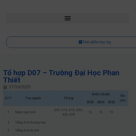
Tính điểm học bạ
Tổ hợp D07 – Trường Đại Học Phan
Thiết
27/10/2025
Điểm Chuẩn
Ghi
STT
Tên ngành
Tổ hợp
chú
2025
2024
2023
D01; D14; D15; D90;
1
Ngôn ngữ Anh
15
15
15
X25; X78
2
Tiếng Anh thương mại
3
Tiếng Anh du lịch