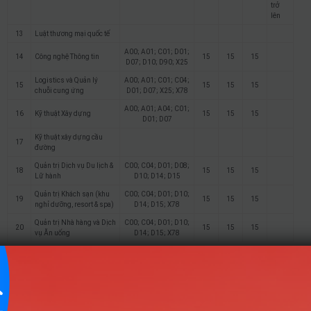
trở
lên
13
Luật thương mại quốc tế
A00; A01; C01; D01;
14
Công nghệ Thông tin
15
15
15
D07; D10; D90; X25
Logistics và Quản lý
A00; A01; C01; C04;
15
15
15
15
chuỗi cung ứng
D01; D07; X25; X78
A00; A01; A04; C01;
16
Kỹ thuật Xây dựng
15
15
15
D01; D07
Kỹ thuật xây dựng cầu
17
đường
Quản trị Dịch vụ Du lịch &
C00; C04; D01; D08;
18
15
15
15
Lữ hành
D10; D14; D15
Quản trị Khách sạn (khu
C00; C04; D01; D10;
19
15
15
15
nghỉ dưỡng, resort & spa)
D14; D15; X78
Quản trị Nhà hàng và Dịch
C00; C04; D01; D10;
20
15
15
15
vụ Ăn uống
D14; D15; X78
Điểm Chuẩn
Ghi
STT
Tên ngành
Tổ hợp
chú
2025
2024
2023
D01; D14; D15; D90;
1
Ngôn ngữ Anh
15
6
6