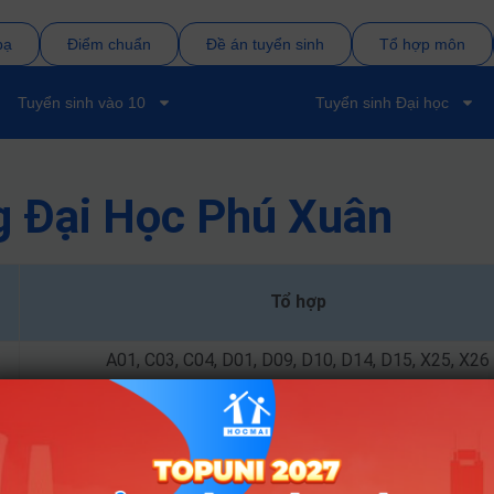
bạ
Điểm chuẩn
Đề án tuyển sinh
Tổ hợp môn
Tuyển sinh vào 10
Tuyển sinh Đại học
g Đại Học Phú Xuân
Tổ hợp
A01, C03, C04, D01, D09, D10, D14, D15, X25, X26
A00, A01, D01, D09, D10, D45, D65, X01, X25, X37
A00, A01, A02, C01, C02, D01, X02, X06, X10, X26