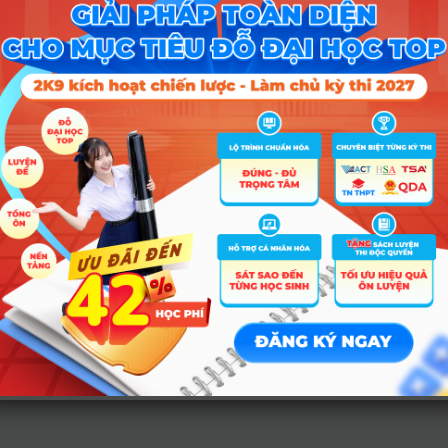
A00, A01, A02, C01, D01, D07, D10, X06, X25, X26
A01, C00, C03, C04, D01, D04, D45, D65, X25, X37
Tổ hợp
A01, C03, C04, D01, D09, D10, D14, D15, X25, X26
A00, A01, D01, D09, D10, D45, D65, X01, X25, X37
A00, A01, A02, C01, C02, D01, X02, X06, X10, X26
A00, A01, A02, C01, D01, D07, D10, X06, X25, X26
A01, C00, C03, C04, D01, D04, D45, D65, X25, X37