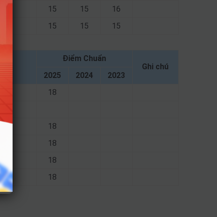
15
15
16
15
15
15
Điểm Chuẩn
Ghi chú
2025
2024
2023
18
18
18
18
18