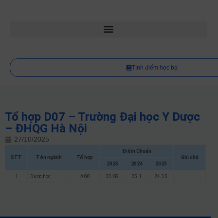
Tính điểm học bạ
Tổ hợp D07 – Trường Đại học Y Dược
– ĐHQG Hà Nội
27/10/2025
Điểm Chuẩn
STT
Tên ngành
Tổ hợp
Ghi chú
2025
2024
2023
1
Dược học
A00
23.09
25.1
24.35