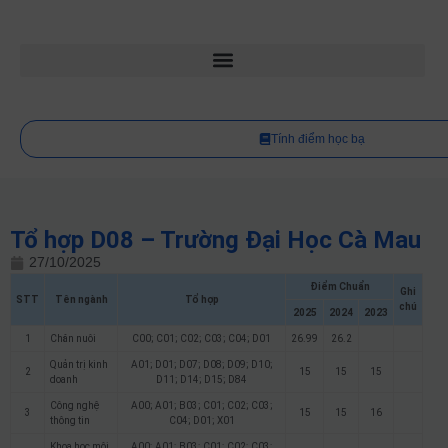
Tính điểm học bạ
Tổ hợp D08 – Trường Đại Học Cà Mau
27/10/2025
Điểm Chuẩn
Ghi
STT
Tên ngành
Tổ hợp
chú
2025
2024
2023
1
Chăn nuôi
C00; C01; C02; C03; C04; D01
26.99
26.2
Quản trị kinh
A01; D01; D07; D08; D09; D10;
2
15
15
15
doanh
D11; D14; D15; D84
Công nghệ
A00; A01; B03; C01; C02; C03;
3
15
15
16
thông tin
C04; D01; X01
Khoa học môi
A00; A01; B03; C01; C02; C03;