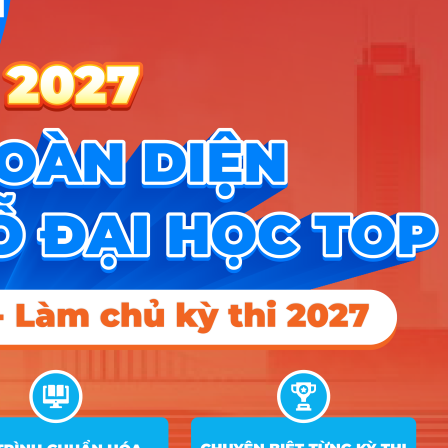
Công cụ
Trắc nghiệm MBTI
Tra cứu đề án tuyển sinh
Tư vấn hướng nghiệp
Tin tức
Tin giáo dục nổi bật
Tin tuyển sinh vào 10
Tin tuyển sinh Đại học
Về chúng tôi
Liên hệ
Điều khoản dịch vụ
Chính sách bảo mật