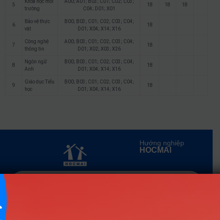
Khoa học môi
A00; A01; B03; C01; C02; C03;
5
18
18
18
trường
C04; D01; X01
Bảo vệ thực
B00; B03; C01; C02; C03; C04;
6
18
vật
D01; X04; X14; X16
Công nghệ
A00; B03; C01; C02; C03; C04;
7
18
thông tin
D01; X02; X03; X26
Ngôn ngữ
B00; B03; C01; C02; C03; C04;
8
18
Anh
D01; X04; X14; X16
Giáo dục Tiểu
B00; B03; C01; C02; C03; C04;
9
18
học
D01; X04; X14; X16
Hướng nghiệp
HOCMAI
ĐĂNG KÝ NGAY