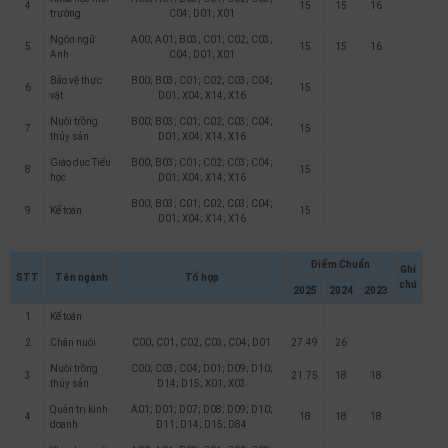
4
15
15
16
trường
C04; D01; X01
Ngôn ngữ
A00; A01; B03; C01; C02; C03;
5
15
15
16
Anh
C04; D01; X01
Bảo vệ thực
B00; B03; C01; C02; C03; C04;
6
15
vật
D01; X04; X14; X16
Nuôi trồng
B00; B03; C01; C02; C03; C04;
7
15
thủy sản
D01; X04; X14; X16
Giáo dục Tiểu
B00; B03; C01; C02; C03; C04;
8
15
học
D01; X04; X14; X16
B00; B03; C01; C02; C03; C04;
9
Kế toán
15
D01; X04; X14; X16
Điểm Chuẩn
Ghi
STT
Tên ngành
Tổ hợp
chú
2025
2024
2023
1
Kế toán
2
Chăn nuôi
C00; C01; C02; C03; C04; D01
27.49
26
Nuôi trồng
C00; C03; C04; D01; D09; D10;
3
21.75
18
18
thủy sản
D14; D15; X01; X03
Quản trị kinh
A01; D01; D07; D08; D09; D10;
4
18
18
18
doanh
D11; D14; D15; D84