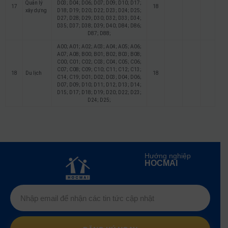
Quản lý
D03; D04; D06; D07; D09; D10; D17;
17
18
xây dựng
D18; D19; D20; D22; D23; D24; D25;
D27; D28; D29; D30; D32; D33; D34;
D35; D37; D38; D39; D40; D84; D86;
D87; D88;
A00; A01; A02; A03; A04; A05; A06;
A07; A08; B00; B01; B02; B03; B08;
C00; C01; C02; C03; C04; C05; C06;
C07; C08; C09; C10; C11; C12; C13;
18
Du lịch
18
C14; C19; D01; D02; D03; D04; D06;
D07; D09; D10; D11; D12; D13; D14;
D15; D17; D18; D19; D20; D22; D23;
D24; D25;
Hướng nghiệp
HOCMAI