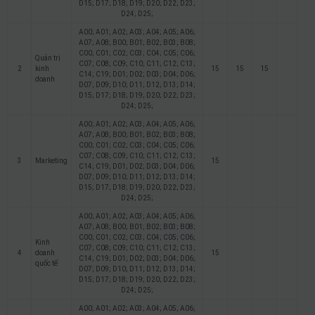
D15; D17; D18; D19; D20; D22; D23;
D24; D25;
A00; A01; A02; A03; A04; A05; A06;
A07; A08; B00; B01; B02; B03; B08;
C00; C01; C02; C03; C04; C05; C06;
Quản trị
C07; C08; C09; C10; C11; C12; C13;
2
kinh
15
15
15
C14; C19; D01; D02; D03; D04; D06;
doanh
D07; D09; D10; D11; D12; D13; D14;
D15; D17; D18; D19; D20; D22; D23;
D24; D25;
A00; A01; A02; A03; A04; A05; A06;
A07; A08; B00; B01; B02; B03; B08;
C00; C01; C02; C03; C04; C05; C06;
C07; C08; C09; C10; C11; C12; C13;
3
Marketing
15
C14; C19; D01; D02; D03; D04; D06;
D07; D09; D10; D11; D12; D13; D14;
D15; D17; D18; D19; D20; D22; D23;
D24; D25;
A00; A01; A02; A03; A04; A05; A06;
A07; A08; B00; B01; B02; B03; B08;
C00; C01; C02; C03; C04; C05; C06;
Kinh
C07; C08; C09; C10; C11; C12; C13;
4
doanh
15
C14; C19; D01; D02; D03; D04; D06;
quốc tế
D07; D09; D10; D11; D12; D13; D14;
D15; D17; D18; D19; D20; D22; D23;
D24; D25;
A00; A01; A02; A03; A04; A05; A06;