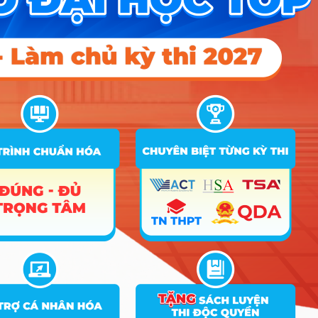
D24; D25;
Điểm Chuẩn
Tên
Ghi
STT
Tổ hợp
ngành
chú
2025
2024
2023
A00; A01; A02; A03; A04; A05; A06;
A07; A08; B00; B01; B02; B03; B08;
C00; C01; C02; C03; C04; C05; C06;
Thiết kế
C07; C08; C09; C10; C11; C12; C13;
1
công
18
18
C14; C19; D01; D02; D03; D04; D06;
nghiệp
D07; D09; D10; D11; D12; D13; D14;
D15; D17; D18; D19; D20; D22; D23;
D24; D25;
A00; A01; A02; A03; A04; A05; A06;
A07; A08; B00; B01; B02; B03; B08;
C00; C01; C02; C03; C04; C05; C06;
Quản trị
C07; C08; C09; C10; C11; C12; C13;
2
kinh
18
18
C14; C19; D01; D02; D03; D04; D06;
doanh
D07; D09; D10; D11; D12; D13; D14;
D15; D17; D18; D19; D20; D22; D23;
D24; D25;
A00; A01; A02; A03; A04; A05; A06;
A07; A08; B00; B01; B02; B03; B08;
C00; C01; C02; C03; C04; C05; C06;
C07; C08; C09; C10; C11; C12; C13;
3
Marketing
18
C14; C19; D01; D02; D03; D04; D06;
D07; D09; D10; D11; D12; D13; D14;