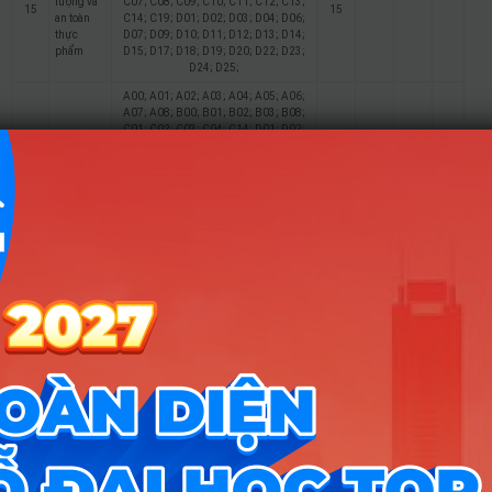
lượng và
C07; C08; C09; C10; C11; C12; C13;
15
15
an toàn
C14; C19; D01; D02; D03; D04; D06;
thực
D07; D09; D10; D11; D12; D13; D14;
phẩm
D15; D17; D18; D19; D20; D22; D23;
D24; D25;
A00; A01; A02; A03; A04; A05; A06;
A07; A08; B00; B01; B02; B03; B08;
C01; C02; C03; C04; C14; D01; D02;
Kỹ thuật
D03; D04; D06; D07; D09; D10; D17;
16
15
15
15
xây dựng
D18; D19; D20; D22; D23; D24; D25;
D27; D28; D29; D30; D32; D33; D34;
D35; D37; D38; D39; D40; D84; D86;
D87; D88;
A00; A01; A02; A03; A04; A05; A06;
A07; A08; B00; B01; B02; B03; B08;
C01; C02; C03; C04; C14; D01; D02;
Quản lý
D03; D04; D06; D07; D09; D10; D17;
17
15
xây dựng
D18; D19; D20; D22; D23; D24; D25;
D27; D28; D29; D30; D32; D33; D34;
D35; D37; D38; D39; D40; D84; D86;
D87; D88;
A00; A01; A02; A03; A04; A05; A06;
A07; A08; B00; B01; B02; B03; B08;
C00; C01; C02; C03; C04; C05; C06;
C07; C08; C09; C10; C11; C12; C13;
18
Du lịch
15
C14; C19; D01; D02; D03; D04; D06;
D07; D09; D10; D11; D12; D13; D14;
D15; D17; D18; D19; D20; D22; D23;