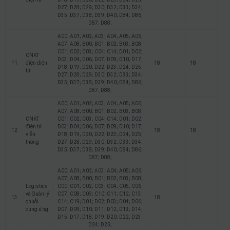
D27; D28; D29; D30; D32; D33; D34;
D35; D37; D38; D39; D40; D84; D86;
D87; D88;
A00; A01; A02; A03; A04; A05; A06;
A07; A08; B00; B01; B02; B03; B08;
C01; C02; C03; C04; C14; D01; D02;
CNKT
D03; D04; D06; D07; D09; D10; D17;
11
điện điện
18
18
D18; D19; D20; D22; D23; D24; D25;
tử
D27; D28; D29; D30; D32; D33; D34;
D35; D37; D38; D39; D40; D84; D86;
D87; D88;
A00; A01; A02; A03; A04; A05; A06;
A07; A08; B00; B01; B02; B03; B08;
CNKT
C01; C02; C03; C04; C14; D01; D02;
điện tử
D03; D04; D06; D07; D09; D10; D17;
12
18
18
viễn
D18; D19; D20; D22; D23; D24; D25;
thông
D27; D28; D29; D30; D32; D33; D34;
D35; D37; D38; D39; D40; D84; D86;
D87; D88;
A00; A01; A02; A03; A04; A05; A06;
A07; A08; B00; B01; B02; B03; B08;
Logistics
C00; C01; C02; C03; C04; C05; C06;
và Quản lý
C07; C08; C09; C10; C11; C12; C13;
13
18
chuỗi
C14; C19; D01; D02; D03; D04; D06;
cung ứng
D07; D09; D10; D11; D12; D13; D14;
D15; D17; D18; D19; D20; D22; D23;
D24; D25;