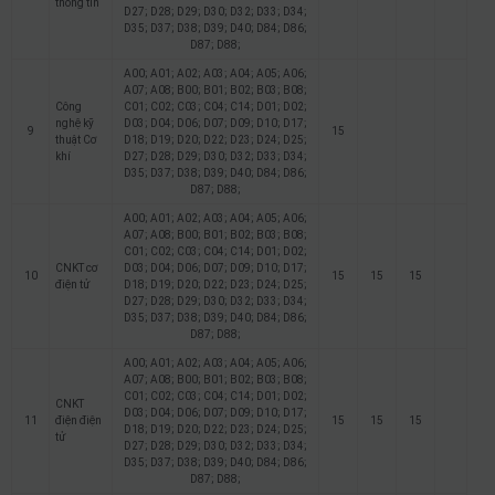
thông tin
D27; D28; D29; D30; D32; D33; D34;
D35; D37; D38; D39; D40; D84; D86;
D87; D88;
A00; A01; A02; A03; A04; A05; A06;
A07; A08; B00; B01; B02; B03; B08;
Công
C01; C02; C03; C04; C14; D01; D02;
nghệ kỹ
D03; D04; D06; D07; D09; D10; D17;
9
15
thuật Cơ
D18; D19; D20; D22; D23; D24; D25;
khí
D27; D28; D29; D30; D32; D33; D34;
D35; D37; D38; D39; D40; D84; D86;
D87; D88;
A00; A01; A02; A03; A04; A05; A06;
A07; A08; B00; B01; B02; B03; B08;
C01; C02; C03; C04; C14; D01; D02;
CNKT cơ
D03; D04; D06; D07; D09; D10; D17;
10
15
15
15
điện tử
D18; D19; D20; D22; D23; D24; D25;
D27; D28; D29; D30; D32; D33; D34;
D35; D37; D38; D39; D40; D84; D86;
D87; D88;
A00; A01; A02; A03; A04; A05; A06;
A07; A08; B00; B01; B02; B03; B08;
C01; C02; C03; C04; C14; D01; D02;
CNKT
D03; D04; D06; D07; D09; D10; D17;
11
điện điện
15
15
15
D18; D19; D20; D22; D23; D24; D25;
tử
D27; D28; D29; D30; D32; D33; D34;
D35; D37; D38; D39; D40; D84; D86;
D87; D88;