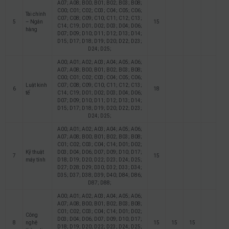
A07; A08; B00; B01; B02; B03; B08;
C00; C01; C02; C03; C04; C05; C06;
Tài chính
C07; C08; C09; C10; C11; C12; C13;
5
– Ngân
15
C14; C19; D01; D02; D03; D04; D06;
hàng
D07; D09; D10; D11; D12; D13; D14;
D15; D17; D18; D19; D20; D22; D23;
D24; D25;
A00; A01; A02; A03; A04; A05; A06;
A07; A08; B00; B01; B02; B03; B08;
C00; C01; C02; C03; C04; C05; C06;
Luật kinh
C07; C08; C09; C10; C11; C12; C13;
6
18
tế
C14; C19; D01; D02; D03; D04; D06;
D07; D09; D10; D11; D12; D13; D14;
D15; D17; D18; D19; D20; D22; D23;
D24; D25;
A00; A01; A02; A03; A04; A05; A06;
A07; A08; B00; B01; B02; B03; B08;
C01; C02; C03; C04; C14; D01; D02;
Kỹ thuật
D03; D04; D06; D07; D09; D10; D17;
7
15
máy tính
D18; D19; D20; D22; D23; D24; D25;
D27; D28; D29; D30; D32; D33; D34;
D35; D37; D38; D39; D40; D84; D86;
D87; D88;
A00; A01; A02; A03; A04; A05; A06;
A07; A08; B00; B01; B02; B03; B08;
C01; C02; C03; C04; C14; D01; D02;
Công
D03; D04; D06; D07; D09; D10; D17;
8
nghệ
15
15
15
D18; D19; D20; D22; D23; D24; D25;