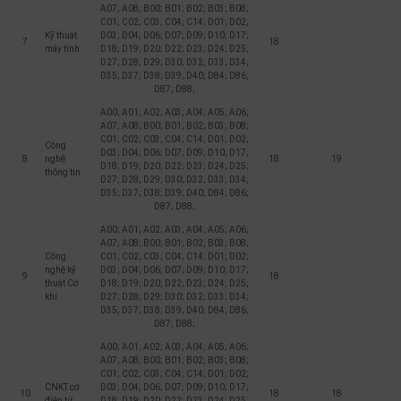
A07; A08; B00; B01; B02; B03; B08;
C01; C02; C03; C04; C14; D01; D02;
Kỹ thuật
D03; D04; D06; D07; D09; D10; D17;
7
18
máy tính
D18; D19; D20; D22; D23; D24; D25;
D27; D28; D29; D30; D32; D33; D34;
D35; D37; D38; D39; D40; D84; D86;
D87; D88;
A00; A01; A02; A03; A04; A05; A06;
A07; A08; B00; B01; B02; B03; B08;
C01; C02; C03; C04; C14; D01; D02;
Công
D03; D04; D06; D07; D09; D10; D17;
8
nghệ
18
19
D18; D19; D20; D22; D23; D24; D25;
thông tin
D27; D28; D29; D30; D32; D33; D34;
D35; D37; D38; D39; D40; D84; D86;
D87; D88;
A00; A01; A02; A03; A04; A05; A06;
A07; A08; B00; B01; B02; B03; B08;
Công
C01; C02; C03; C04; C14; D01; D02;
nghệ kỹ
D03; D04; D06; D07; D09; D10; D17;
9
18
thuật Cơ
D18; D19; D20; D22; D23; D24; D25;
khí
D27; D28; D29; D30; D32; D33; D34;
D35; D37; D38; D39; D40; D84; D86;
D87; D88;
A00; A01; A02; A03; A04; A05; A06;
A07; A08; B00; B01; B02; B03; B08;
C01; C02; C03; C04; C14; D01; D02;
CNKT cơ
D03; D04; D06; D07; D09; D10; D17;
10
18
18
điện tử
D18; D19; D20; D22; D23; D24; D25;