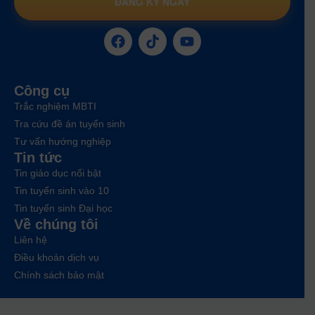
ĐĂNG KÝ NGAY
Công cụ
Trắc nghiệm MBTI
Tra cứu đề án tuyển sinh
Tư vấn hướng nghiệp
Tin tức
Tin giáo dục nổi bật
Tin tuyển sinh vào 10
Tin tuyển sinh Đại học
Về chúng tôi
Liên hệ
Điều khoản dịch vụ
Chính sách bảo mật