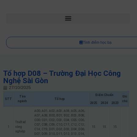
Tính điểm học bạ
Tổ hợp D08 – Trường Đại Học Công
Nghệ Sài Gòn
27/10/2025
Điểm Chuẩn
Tên
Ghi
STT
Tổ hợp
ngành
chú
2025
2024
2023
A00; A01; A02; A03; A04; A05; A06;
A07; A08; B00; B01; B02; B03; B08;
C00; C01; C02; C03; C04; C05; C06;
Thiết kế
C07; C08; C09; C10; C11; C12; C13;
1
công
15
15
15
C14; C19; D01; D02; D03; D04; D06;
nghiệp
D07; D09; D10; D11; D12; D13; D14;