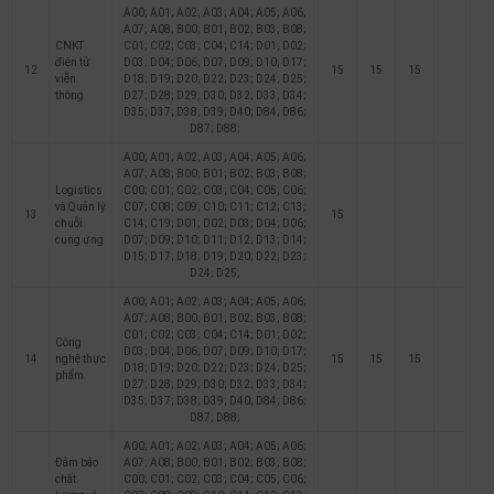
A00; A01; A02; A03; A04; A05; A06;
A07; A08; B00; B01; B02; B03; B08;
CNKT
C01; C02; C03; C04; C14; D01; D02;
điện tử
D03; D04; D06; D07; D09; D10; D17;
12
15
15
15
viễn
D18; D19; D20; D22; D23; D24; D25;
thông
D27; D28; D29; D30; D32; D33; D34;
D35; D37; D38; D39; D40; D84; D86;
D87; D88;
A00; A01; A02; A03; A04; A05; A06;
A07; A08; B00; B01; B02; B03; B08;
Logistics
C00; C01; C02; C03; C04; C05; C06;
và Quản lý
C07; C08; C09; C10; C11; C12; C13;
13
15
chuỗi
C14; C19; D01; D02; D03; D04; D06;
cung ứng
D07; D09; D10; D11; D12; D13; D14;
D15; D17; D18; D19; D20; D22; D23;
D24; D25;
A00; A01; A02; A03; A04; A05; A06;
A07; A08; B00; B01; B02; B03; B08;
C01; C02; C03; C04; C14; D01; D02;
Công
D03; D04; D06; D07; D09; D10; D17;
14
nghệ thực
15
15
15
D18; D19; D20; D22; D23; D24; D25;
phẩm
D27; D28; D29; D30; D32; D33; D34;
D35; D37; D38; D39; D40; D84; D86;
D87; D88;
A00; A01; A02; A03; A04; A05; A06;
Đảm bảo
A07; A08; B00; B01; B02; B03; B08;
chất
C00; C01; C02; C03; C04; C05; C06;