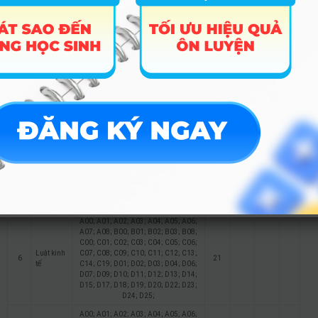
D15; D17; D18; D19; D20; D22; D23;
D24; D25;
A00; A01; A02; A03; A04; A05; A06;
A07; A08; B00; B01; B02; B03; B08;
C00; C01; C02; C03; C04; C05; C06;
Kinh
C07; C08; C09; C10; C11; C12; C13;
4
doanh
18
C14; C19; D01; D02; D03; D04; D06;
quốc tế
D07; D09; D10; D11; D12; D13; D14;
D15; D17; D18; D19; D20; D22; D23;
D24; D25;
A00; A01; A02; A03; A04; A05; A06;
A07; A08; B00; B01; B02; B03; B08;
C00; C01; C02; C03; C04; C05; C06;
Tài chính
C07; C08; C09; C10; C11; C12; C13;
5
– Ngân
18
C14; C19; D01; D02; D03; D04; D06;
hàng
D07; D09; D10; D11; D12; D13; D14;
D15; D17; D18; D19; D20; D22; D23;
D24; D25;
A00; A01; A02; A03; A04; A05; A06;
A07; A08; B00; B01; B02; B03; B08;
C00; C01; C02; C03; C04; C05; C06;
Luật kinh
C07; C08; C09; C10; C11; C12; C13;
6
21
tế
C14; C19; D01; D02; D03; D04; D06;
D07; D09; D10; D11; D12; D13; D14;
D15; D17; D18; D19; D20; D22; D23;
D24; D25;
A00; A01; A02; A03; A04; A05; A06;