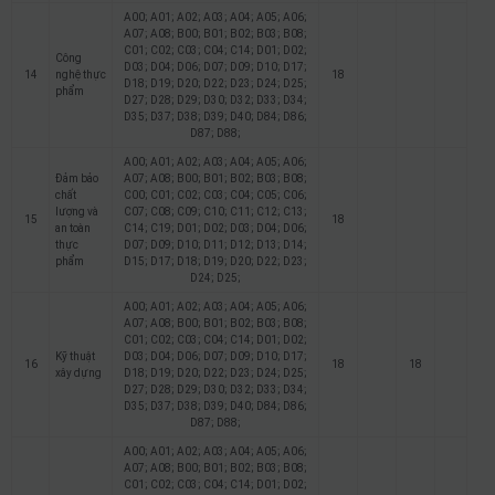
A00; A01; A02; A03; A04; A05; A06;
A07; A08; B00; B01; B02; B03; B08;
C01; C02; C03; C04; C14; D01; D02;
Công
D03; D04; D06; D07; D09; D10; D17;
14
nghệ thực
18
D18; D19; D20; D22; D23; D24; D25;
phẩm
D27; D28; D29; D30; D32; D33; D34;
D35; D37; D38; D39; D40; D84; D86;
D87; D88;
A00; A01; A02; A03; A04; A05; A06;
Đảm bảo
A07; A08; B00; B01; B02; B03; B08;
chất
C00; C01; C02; C03; C04; C05; C06;
lượng và
C07; C08; C09; C10; C11; C12; C13;
15
18
an toàn
C14; C19; D01; D02; D03; D04; D06;
thực
D07; D09; D10; D11; D12; D13; D14;
phẩm
D15; D17; D18; D19; D20; D22; D23;
D24; D25;
A00; A01; A02; A03; A04; A05; A06;
A07; A08; B00; B01; B02; B03; B08;
C01; C02; C03; C04; C14; D01; D02;
Kỹ thuật
D03; D04; D06; D07; D09; D10; D17;
16
18
18
xây dựng
D18; D19; D20; D22; D23; D24; D25;
D27; D28; D29; D30; D32; D33; D34;
D35; D37; D38; D39; D40; D84; D86;
D87; D88;
A00; A01; A02; A03; A04; A05; A06;
A07; A08; B00; B01; B02; B03; B08;
C01; C02; C03; C04; C14; D01; D02;