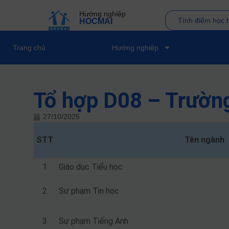
Hướng nghiệp
Tính điểm học 
HOCMAI
Trang chủ
Hướng nghiệp
Tổ hợp D08 – Trường
27/10/2025
STT
Tên ngành
1
Giáo dục Tiểu học
2
Sư phạm Tin học
3
Sư phạm Tiếng Anh