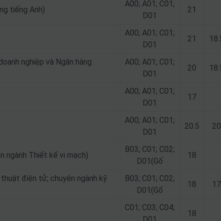
A00; A01; C01;
ng tiếng Anh)
21
D01
A00; A01; C01;
21
18.
D01
 doanh nghiệp và Ngân hàng
A00; A01; C01;
20
18.
D01
A00; A01; C01;
17
D01
A00; A01; C01;
20.5
20
D01
B03; C01; C02;
n ngành Thiết kế vi mạch)
18
D01(Gố
 thuật điện tử; chuyên ngành kỹ
B03; C01; C02;
18
17
D01(Gố
C01; C03; C04;
18
D01