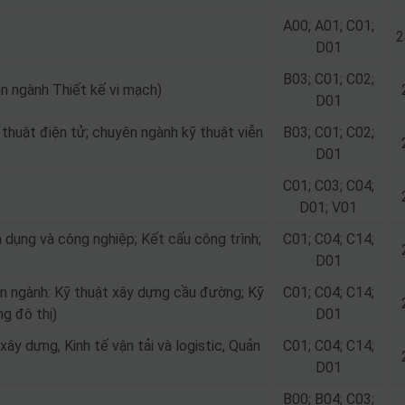
A00; A01; C01;
2
D01
B03; C01; C02;
n ngành Thiết kế vi mạch)
D01
thuật điện tử; chuyên ngành kỹ thuật viễn
B03; C01; C02;
D01
C01; C03; C04;
D01; V01
dụng và công nghiệp; Kết cấu công trình;
C01; C04; C14;
D01
ên ngành: Kỹ thuật xây dựng cầu đường; Kỹ
C01; C04; C14;
g đô thị)
D01
ây dựng, Kinh tế vận tải và logistic, Quản
C01; C04; C14;
D01
B00; B04; C03;