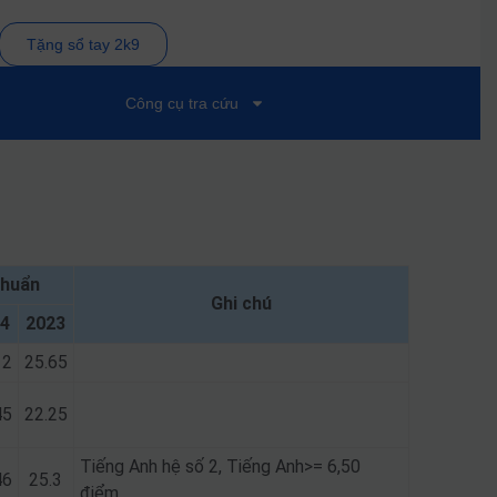
Tặng sổ tay 2k9
Công cụ tra cứu
huẩn
Ghi chú
4
2023
12
25.65
45
22.25
Tiếng Anh hệ số 2, Tiếng Anh>= 6,50
46
25.3
điểm