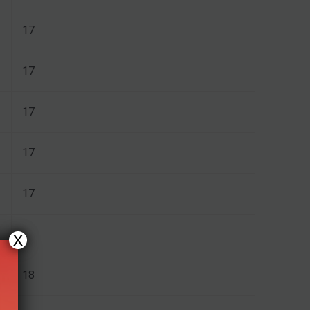
17
17
17
17
17
X
18