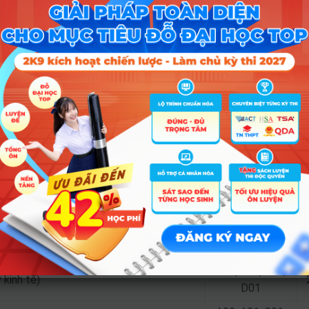
17
16
C14; D01
A00; A09; C03;
16
16
C14; D01
A00; A09; C04;
n đô thị & bất động sản)
16
16
C14; D01
ành
Tổ hợp
2
D01; D14; D15
2
D01; D04; D14;
2
D15
A00; A01; C01;
 kinh tế)
D01