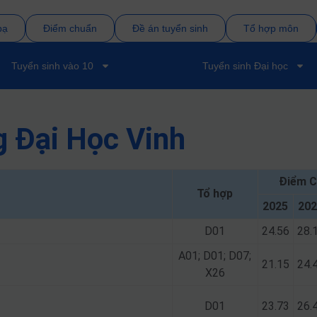
bạ
Điểm chuẩn
Đề án tuyển sinh
Tổ hợp môn
Tuyển sinh vào 10
Tuyển sinh Đại học
 Đại Học Vinh
Điểm C
Tổ hợp
2025
202
D01
24.56
28.
A01; D01; D07;
21.15
24.
X26
D01
23.73
26.