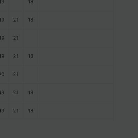
19
18
19
21
18
19
21
19
21
18
20
21
19
21
18
19
21
18