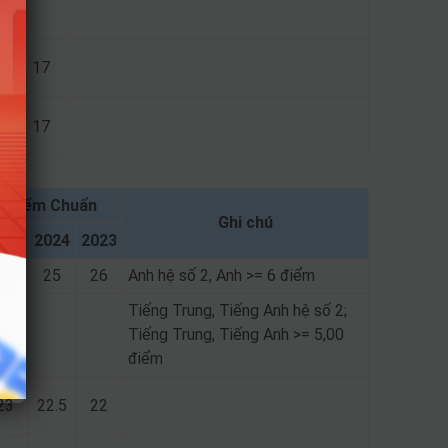
17
17
Điểm Chuẩn
Ghi chú
025
2024
2023
6.6
25
26
Anh hệ số 2, Anh >= 6 điểm
Tiếng Trung, Tiếng Anh hệ số 2;
7.2
Tiếng Trung, Tiếng Anh >= 5,00
điểm
23
22.5
22