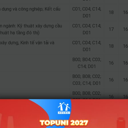
 dụng và công nghiệp; Kết cấu
C01; C04; C14;
18
16
D01
n ngành: Kỹ thuật xây dựng cầu
C01; C04; C14;
17
16
huật hạ tầng đô thị)
D01
xây dựng, Kinh tế vận tải và
C01; C04; C14;
18
16
D01
B00; B04; C03;
16
16
C14; D01
B00; B08; C02;
16
16
C03; C14; D01
B00; B08; C02;
16
16
C03; C14; D01
A00; B00; C04;
16
16
C14; D01
B00; B04; C03;