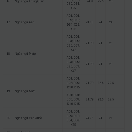
16
Ngôn ngữ Trung Quốc
24.9
25.5
25
D30; D84;
X25
A01; D01;
D09; D10;
17
Ngôn ngữ Anh
23.33
24
24
D84; X25;
X26
A01; D01;
D03; D09;
21.79
21
21
D20; D89;
X37
18
Ngôn ngữ Pháp
A01; D01;
D03; D09;
21.79
21
21
D20; D89;
X37
A01; D01;
D06; D09;
21.79
22.5
22.5
D10; D15
19
Ngôn ngữ Nhật
A01; D01;
D06; D09;
21.79
22.5
22.5
D10; D15
A01; D01;
D09; D10;
20
Ngôn ngữ Hàn Quốc
23.33
24
24
D84; DD2;
X25