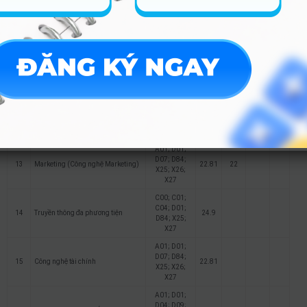
A00; A01;
Quản trị kinh doanh (Kinh doanh
D01; D84;
10
22.81
22
số)
X25; X26;
X27
A00; A01;
11
Thương mại điện tử
D01; D07;
22.81
23
X26; X27
A01; D01;
Logistics và Quản lý chuỗi cung
D07; D84;
12
22.81
22
ứng (Logistics số)
X25; X26;
X27
A01; D01;
D07; D84;
13
Marketing (Công nghệ Marketing)
22.81
22
X25; X26;
X27
C00; C01;
C04; D01;
14
Truyền thông đa phương tiện
24.9
D84; X25;
X27
A01; D01;
D07; D84;
15
Công nghệ tài chính
22.81
X25; X26;
X27
A01; D01;
D04; D09;