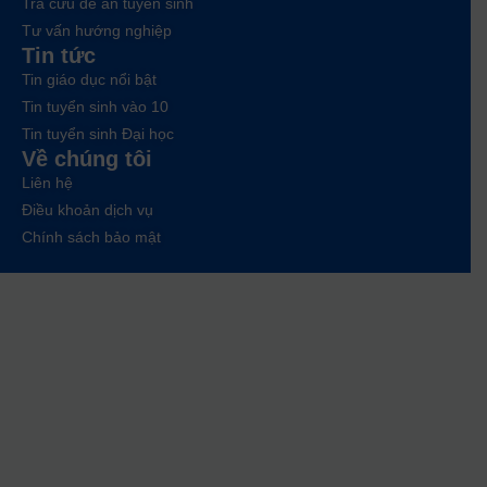
Tra cứu đề án tuyển sinh
Tư vấn hướng nghiệp
Tin tức
Tin giáo dục nổi bật
Tin tuyển sinh vào 10
Tin tuyển sinh Đại học
Về chúng tôi
Liên hệ
Điều khoản dịch vụ
Chính sách bảo mật