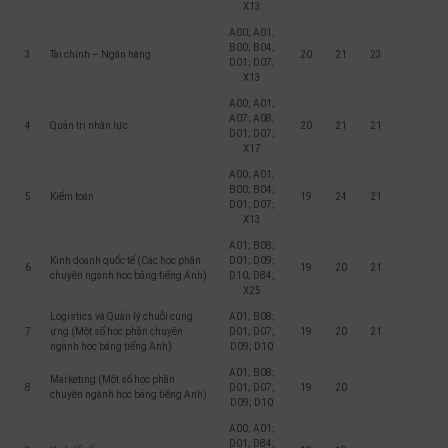
X13
A00; A01;
B00; B04;
3
Tài chính – Ngân hàng
20
21
23
D01; D07;
X13
A00; A01;
A07; A08;
4
Quản trị nhân lực
20
21
21
D01; D07;
X17
A00; A01;
B00; B04;
5
Kiểm toán
19
24
21
D01; D07;
X13
A01; B08;
Kinh doanh quốc tế (Các học phần
D01; D09;
6
19
20
21
chuyên ngành học bằng tiếng Anh)
D10; D84;
X25
Logistics và Quản lý chuỗi cung
A01; B08;
7
ứng (Một số học phần chuyên
D01; D07;
19
20
21
ngành học bằng tiếng Anh)
D09; D10
A01; B08;
Marketing (Một số học phần
8
D01; D07;
19
20
chuyên ngành học bằng tiếng Anh)
D09; D10
A00; A01;
D01; D84;