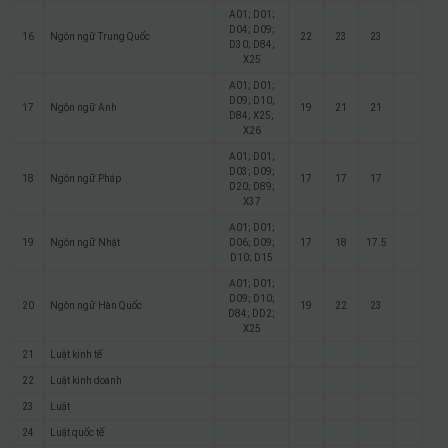
A01; D01;
D04; D09;
16
Ngôn ngữ Trung Quốc
22
23
23
D30; D84;
X25
A01; D01;
D09; D10;
17
Ngôn ngữ Anh
19
21
21
D84; X25;
X26
A01; D01;
D03; D09;
18
Ngôn ngữ Pháp
17
17
17
D20; D89;
X37
A01; D01;
19
Ngôn ngữ Nhật
D06; D09;
17
18
17.5
D10; D15
A01; D01;
D09; D10;
20
Ngôn ngữ Hàn Quốc
19
22
23
D84; DD2;
X25
21
Luật kinh tế
22
Luật kinh doanh
23
Luật
24
Luật quốc tế