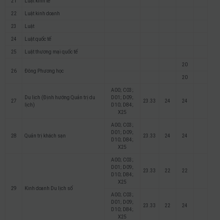
21
Luật kinh tế
22
Luật kinh doanh
23
Luật
24
Luật quốc tế
25
Luật thương mại quốc tế
20
26
Đông Phương học
20
A00; C03;
Du lịch (Định hướng Quản trị du
D01; D09;
27
23.33
24
24
lịch)
D10; D84;
X25
A00; C03;
D01; D09;
28
Quản trị khách sạn
23.33
24
24
D10; D84;
X25
A00; C03;
D01; D09;
23.33
22
22
D10; D84;
X25
29
Kinh doanh Du lịch số
A00; C03;
D01; D09;
23.33
22
24
D10; D84;
X25