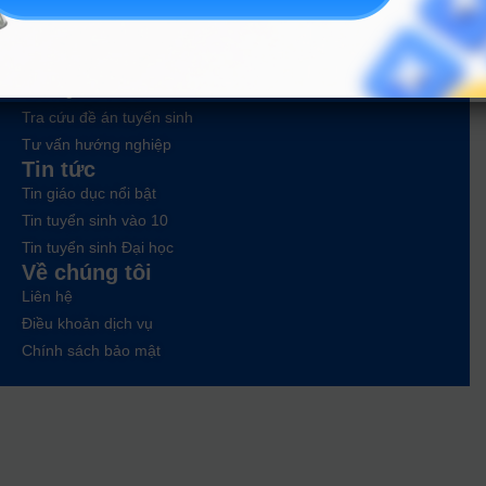
Công cụ
Trắc nghiệm MBTI
Tra cứu đề án tuyển sinh
Tư vấn hướng nghiệp
Tin tức
Tin giáo dục nổi bật
Tin tuyển sinh vào 10
Tin tuyển sinh Đại học
Về chúng tôi
Liên hệ
Điều khoản dịch vụ
Chính sách bảo mật