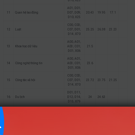
D10; X25
A01; D01;
11
Quan hệ lao động
D07; D09;
20.43
19.95
17.1
D10; X25
C00; C03;
12
Luật
C07; D01;
25.25
26.38
23.23
D14; X70
A00; A01;
13
Khoa học dữ liệu
A03; C01;
21.5
D01; X06
A00; A01;
14
Công nghệ thông tin
A03; C01;
23.6
D01; X06
C00; C03;
15
Công tác xã hội
C07; D01;
23.72
23.75
21.25
D14; X70
D01; D11;
16
Du lịch
D12; D14;
24
24.63
D15; X79
A00; A01;
17
Bảo hộ lao động
A03; C01;
19.69
15.2
15.15
D01; X06
Điểm Chuẩn
Ghi