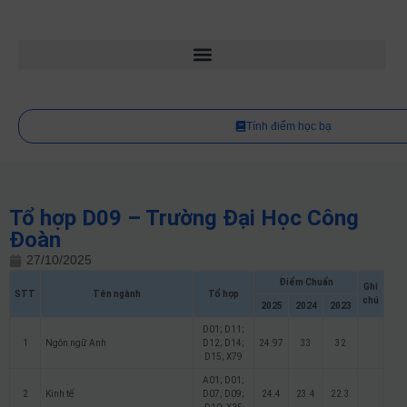
Tính điểm học bạ
Tổ hợp D09 – Trường Đại Học Công
Đoàn
27/10/2025
Điểm Chuẩn
Ghi
STT
Tên ngành
Tổ hợp
chú
2025
2024
2023
D01; D11;
1
Ngôn ngữ Anh
D12; D14;
24.97
33
32
D15; X79
A01; D01;
2
Kinh tế
D07; D09;
24.4
23.4
22.3