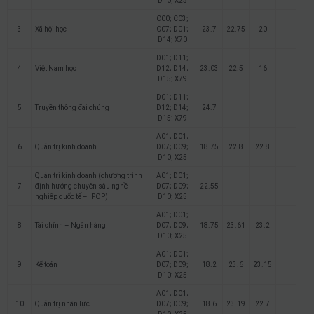
D10; X25
C00; C03;
3
Xã hội học
C07; D01;
23.7
22.75
20
D14; X70
D01; D11;
4
Việt Nam học
D12; D14;
23.03
22.5
16
D15; X79
D01; D11;
5
Truyền thông đại chúng
D12; D14;
24.7
D15; X79
A01; D01;
6
Quản trị kinh doanh
D07; D09;
18.75
22.8
22.8
D10; X25
Quản trị kinh doanh (chương trình
A01; D01;
7
định hướng chuyên sâu nghề
D07; D09;
22.55
nghiệp quốc tế – IPOP)
D10; X25
A01; D01;
8
Tài chính – Ngân hàng
D07; D09;
18.75
23.61
23.2
D10; X25
A01; D01;
9
Kế toán
D07; D09;
18.2
23.6
23.15
D10; X25
A01; D01;
10
Quản trị nhân lực
D07; D09;
18.6
23.19
22.7