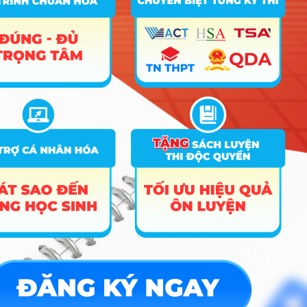
8
Công nghệ thông tin
A03; C01;
26.1
D01; X06
D01; D11;
9
Du lịch
D12; D14;
26.5
24.13
D15; X79
A00; A01;
10
Bảo hộ lao động
A03; C01;
23.14
D01; X06
Hướng nghiệp
HOCMAI
ĐĂNG KÝ NGAY