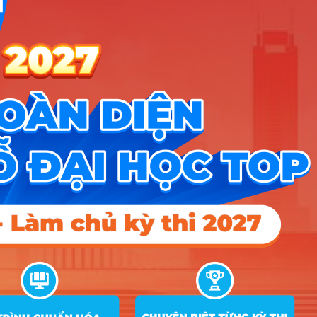
STT
Tên ngành
Tổ hợp
chú
2025
2024
2023
D01; D11;
1
Ngôn ngữ Anh
D12; D14;
27.47
25.75
26
D15; X79
A01; D01;
2
Kinh tế
D07; D09;
26.9
25.07
25.7
D10; X25
D01; D11;
3
Việt Nam học
D12; D14;
25.65
22.27
21
D15; X79
D01; D11;
4
Truyền thông đại chúng
D12; D14;
27.2
D15; X79
Quản trị kinh doanh (chương trình
A01; D01;
5
định hướng chuyên sâu nghề
D07; D09;
25.29
nghiệp quốc tế – IPOP)
D10; X25
A01; D01;
6
Quan hệ lao động
D07; D09;
23.7
D10; X25
A00; A01;
7
Khoa học dữ liệu
A03; C01;
24.5
D01; X06
A00; A01;