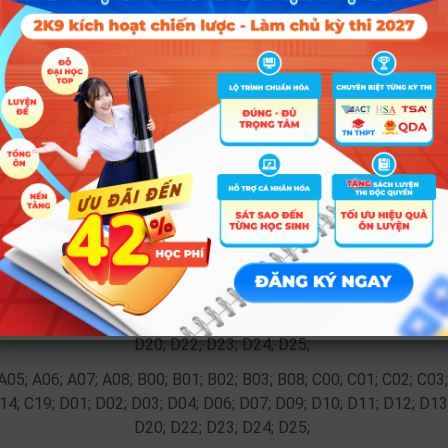
Tổ hợp
A05; A06; A07; A08; B00; B01; B02; B03; B08; C00; C01; C02; C03;
14; C19; D01; D02; D03; D04; D06; D07; D09; D10; D11; D12; D13
D20; D22; D23; D24; D25;
A05; A06; A07; A08; B00; B01; B02; B03; B08; C00; C01; C02; C03;
14; C19; D01; D02; D03; D04; D06; D07; D09; D10; D11; D12; D13
D20; D22; D23; D24; D25;
A05; A06; A07; A08; B00; B01; B02; B03; B08; C00; C01; C02; C03;
14; C19; D01; D02; D03; D04; D06; D07; D09; D10; D11; D12; D13
D20; D22; D23; D24; D25;
A05; A06; A07; A08; B00; B01; B02; B03; B08; C00; C01; C02; C03;
14; C19; D01; D02; D03; D04; D06; D07; D09; D10; D11; D12; D13
D20; D22; D23; D24; D25;