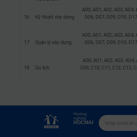
A00; A01; A02; A03; A04; 
16
Kỹ thuật xây dựng
D06; D07; D09; D10; D17
A00; A01; A02; A03; A04; 
17
Quản lý xây dựng
D06; D07; D09; D10; D17
A00; A01; A02; A03; A04; 
18
Du lịch
C09; C10; C11; C12; C13; C
Hướng
nghiệp
HOCMAI