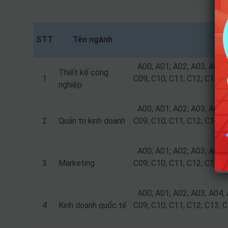
STT
Tên ngành
A00; A01; A02; A03; A04; 
Thiết kế công
1
C09; C10; C11; C12; C13; C
nghiệp
A00; A01; A02; A03; A04; 
2
Quản trị kinh doanh
C09; C10; C11; C12; C13; C
A00; A01; A02; A03; A04; 
3
Marketing
C09; C10; C11; C12; C13; C
A00; A01; A02; A03; A04; 
4
Kinh doanh quốc tế
C09; C10; C11; C12; C13; C