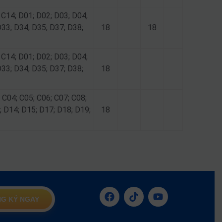
 C14; D01; D02; D03; D04;
D33; D34; D35; D37; D38;
18
18
 C14; D01; D02; D03; D04;
D33; D34; D35; D37; D38;
18
 C04; C05; C06; C07; C08;
; D14; D15; D17; D18; D19;
18
G KÝ NGAY