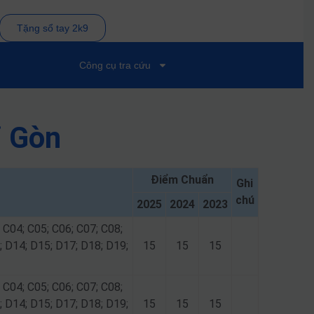
Tặng sổ tay 2k9
Công cụ tra cứu
i Gòn
Điểm Chuẩn
Ghi
chú
2025
2024
2023
 C04; C05; C06; C07; C08;
; D14; D15; D17; D18; D19;
15
15
15
 C04; C05; C06; C07; C08;
; D14; D15; D17; D18; D19;
15
15
15