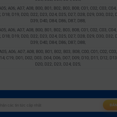
A05; A06; A07; A08; B00; B01; B02; B03; B08; C01; C02; C03; C04;
; D18; D19; D20; D22; D23; D24; D25; D27; D28; D29; D30; D32; 
D39; D40; D84; D86; D87; D88;
A05; A06; A07; A08; B00; B01; B02; B03; B08; C01; C02; C03; C04;
; D18; D19; D20; D22; D23; D24; D25; D27; D28; D29; D30; D32; 
D39; D40; D84; D86; D87; D88;
A05; A06; A07; A08; B00; B01; B02; B03; B08; C00; C01; C02; C03;
14; C19; D01; D02; D03; D04; D06; D07; D09; D10; D11; D12; D13
D20; D22; D23; D24; D25;
ĐĂN