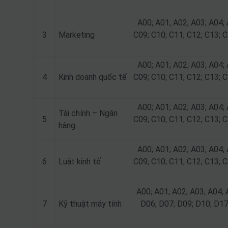
A00; A01; A02; A03; A04; 
3
Marketing
C09; C10; C11; C12; C13; C
A00; A01; A02; A03; A04; 
4
Kinh doanh quốc tế
C09; C10; C11; C12; C13; C
A00; A01; A02; A03; A04; 
Tài chính – Ngân
5
C09; C10; C11; C12; C13; C
hàng
A00; A01; A02; A03; A04; 
6
Luật kinh tế
C09; C10; C11; C12; C13; C
A00; A01; A02; A03; A04; 
7
Kỹ thuật máy tính
D06; D07; D09; D10; D17