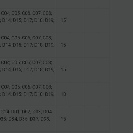
 C04; C05; C06; C07; C08;
; D14; D15; D17; D18; D19;
15
 C04; C05; C06; C07; C08;
; D14; D15; D17; D18; D19;
15
 C04; C05; C06; C07; C08;
; D14; D15; D17; D18; D19;
15
 C04; C05; C06; C07; C08;
; D14; D15; D17; D18; D19;
18
 C14; D01; D02; D03; D04;
D33; D34; D35; D37; D38;
15