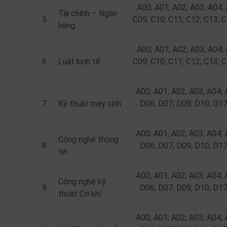
A00; A01; A02; A03; A04; 
Tài chính – Ngân
5
C09; C10; C11; C12; C13; C
hàng
A00; A01; A02; A03; A04; 
6
Luật kinh tế
C09; C10; C11; C12; C13; C
A00; A01; A02; A03; A04; 
7
Kỹ thuật máy tính
D06; D07; D09; D10; D17
A00; A01; A02; A03; A04; 
Công nghệ thông
8
D06; D07; D09; D10; D17
tin
A00; A01; A02; A03; A04; 
Công nghệ kỹ
9
D06; D07; D09; D10; D17
thuật Cơ khí
A00; A01; A02; A03; A04; 