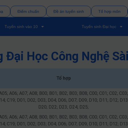
bạ
Điểm chuẩn
Đề án tuyển sinh
Tổ hợp môn
Tuyển sinh vào 10
Tuyển sinh Đại học
g Đại Học Công Nghệ Sà
Tổ hợp
A05; A06; A07; A08; B00; B01; B02; B03; B08; C00; C01; C02; C03;
14; C19; D01; D02; D03; D04; D06; D07; D09; D10; D11; D12; D13
D20; D22; D23; D24; D25;
A05; A06; A07; A08; B00; B01; B02; B03; B08; C00; C01; C02; C03;
14; C19; D01; D02; D03; D04; D06; D07; D09; D10; D11; D12; D13