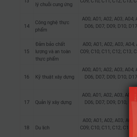
13
C09; C10; C11; C12; C13; C
lý chuỗi cung ứng
A00; A01; A02; A03; A04; 
Công nghệ thực
14
D06; D07; D09; D10; D17
phẩm
Đảm bảo chất
A00; A01; A02; A03; A04; 
15
lượng và an toàn
C09; C10; C11; C12; C13; C
thực phẩm
A00; A01; A02; A03; A04; 
16
Kỹ thuật xây dựng
D06; D07; D09; D10; D17
A00; A01; A02; A03; A04; 
17
Quản lý xây dựng
D06; D07; D09; D10; D17
A00; A01; A02; A03; A04; 
18
Du lịch
C09; C10; C11; C12; C13; C