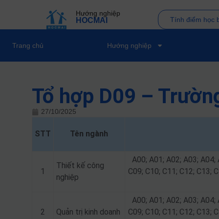
Hướng nghiệp
Tính điểm học 
HOCMAI
Trang chủ
Hướng nghiệp
Tổ hợp D09 – Trườn
27/10/2025
STT
Tên ngành
A00; A01; A02; A03; A04; 
Thiết kế công
1
C09; C10; C11; C12; C13; C
nghiệp
A00; A01; A02; A03; A04; 
2
Quản trị kinh doanh
C09; C10; C11; C12; C13; C