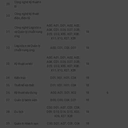
Công nghệ kỹ thuật ô
29
tô
Công nghệ kỹ thuật
30
điện, điện tử
A00; A01; D01; A02; A03;
Công nghệ Logistics
A04; C01; D26; D27; D28;
31
và Quản lý chuỗi cung
18
D29; D30; X05; X07; X08;
ứng
X11; X12; X27; X28
Logistics và Quản lý
32
A00; C01; C03; D01
18
chuỗi cung ứng
A00; A01; D01; A02; A03;
A04; C01; D26; D27; D28;
33
Kỹ thuật cơ khí
18
D29; D30; X05; X07; X08;
X11; X12; X27; X28
34
Kiến trúc
D01; V01; H01; C04
18
35
Thiết kế nội thất
D01; V01; H01; C04
18
36
Kỹ thuật xây dựng
A00; A01; D01; X02
18
6
37
Quản lý bệnh viện
B00; C00; C04; D01
18
C00; D01; A07; C03; C04;
38
Du lịch
D09; D10; D14; D15; X02;
18
X26; X27; X28
39
Quản trị khách sạn
C00; D01; A07; C03; C04
18