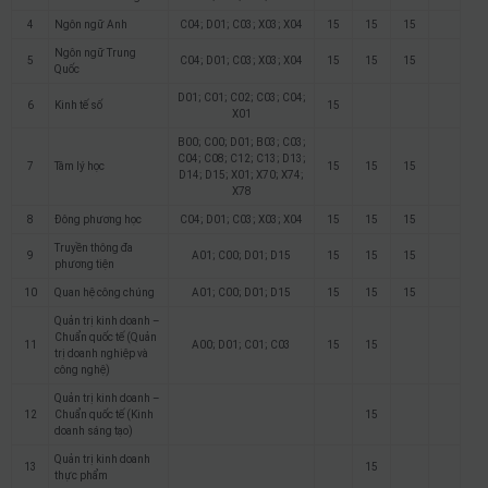
4
Ngôn ngữ Anh
C04; D01; C03; X03; X04
15
15
15
Ngôn ngữ Trung
5
C04; D01; C03; X03; X04
15
15
15
Quốc
D01; C01; C02; C03; C04;
6
Kinh tế số
15
X01
B00; C00; D01; B03; C03;
C04; C08; C12; C13; D13;
7
Tâm lý học
15
15
15
D14; D15; X01; X70; X74;
X78
8
Đông phương học
C04; D01; C03; X03; X04
15
15
15
Truyền thông đa
9
A01; C00; D01; D15
15
15
15
phương tiện
10
Quan hệ công chúng
A01; C00; D01; D15
15
15
15
Quản trị kinh doanh –
Chuẩn quốc tế (Quản
11
A00; D01; C01; C03
15
15
trị doanh nghiệp và
công nghệ)
Quản trị kinh doanh –
12
Chuẩn quốc tế (Kinh
15
doanh sáng tạo)
Quản trị kinh doanh
13
15
thực phẩm