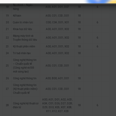
Tài chính – Ngân
18
A00; A01; D01; D07
18
6
hàng
19
Kế toán
A00; C01; C03; D01
18
20
Quản trị nhân lực
C00; C04; D01; X01
18
6
21
Khoa học dữ liệu
A00; A01; D01; X02
18
Mạng máy tính và
22
A00; A01; D01; X02
18
6
Truyền thông dữ liệu
23
Kỹ thuật phần mềm
A00; A01; D01; X02
18
6
24
Trí tuệ nhân tạo
A00; A01; D01; X02
18
Công nghệ thông tin
– Chuẩn quốc tế
25
A00; C01; C03; D01
18
(Công nghệ và Đổi
mới sáng tạo)
26
Công nghệ thông tin
A00; B00; A01; D01
18
Công nghệ thông tin
27
(Kỹ thuật phần mềm)-
A00; C01; C03; D01
18
Chuẩn quốc tế
A00; A01; D01; A02; A03;
Công nghệ kỹ thuật cơ
A04; C01; D26; D27; D28;
28
18
6
điện tử
D29; D30; X05; X07; X08;
X11; X12; X27; X28