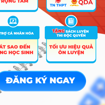
X01
B00; C00; D01; B03; C03;
C04; C08; C12; C13; D13;
7
Tâm lý học
18
6
D14; D15; X01; X70; X74;
X78
8
Đông phương học
C04; D01; C03; X03; X04
18
6
Truyền thông đa
9
A01; C00; D01; D15
18
6
phương tiện
10
Quan hệ công chúng
A01; C00; D01; D15
18
6
Quản trị kinh doanh –
Chuẩn quốc tế (Quản
11
A00; D01; C01; C03
18
trị doanh nghiệp và
công nghệ)
Quản trị kinh doanh –
12
Chuẩn quốc tế (Kinh
doanh sáng tạo)
Quản trị kinh doanh
13
thực phẩm
14
Quản trị kinh doanh
A00; C01; C03; D01
18
15
Marketing
A00; D01; C01; C03
18
16
Kinh doanh quốc tế
A00; D01; C01; C03
18
6
17
Thương mại điện tử
A00; C01; C03; D01
18