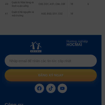
Quản trị Nhà hàng và
40
C00; D01; A07; C04; C03
18
6
Dịch vụ ăn uống
Quản lý tài nguyên và
41
A00; B00; D01; C02
18
môi trường
Hướng nghiệp
HOCMAI
ĐĂNG KÝ NGAY
Công cụ