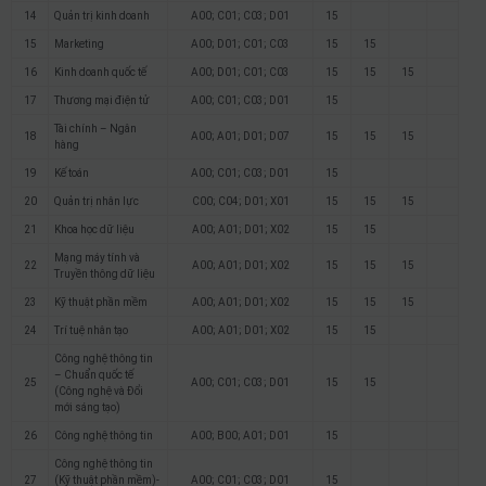
14
Quản trị kinh doanh
A00; C01; C03; D01
15
15
Marketing
A00; D01; C01; C03
15
15
16
Kinh doanh quốc tế
A00; D01; C01; C03
15
15
15
17
Thương mại điện tử
A00; C01; C03; D01
15
Tài chính – Ngân
18
A00; A01; D01; D07
15
15
15
hàng
19
Kế toán
A00; C01; C03; D01
15
20
Quản trị nhân lực
C00; C04; D01; X01
15
15
15
21
Khoa học dữ liệu
A00; A01; D01; X02
15
15
Mạng máy tính và
22
A00; A01; D01; X02
15
15
15
Truyền thông dữ liệu
23
Kỹ thuật phần mềm
A00; A01; D01; X02
15
15
15
24
Trí tuệ nhân tạo
A00; A01; D01; X02
15
15
Công nghệ thông tin
– Chuẩn quốc tế
25
A00; C01; C03; D01
15
15
(Công nghệ và Đổi
mới sáng tạo)
26
Công nghệ thông tin
A00; B00; A01; D01
15
Công nghệ thông tin
27
(Kỹ thuật phần mềm)-
A00; C01; C03; D01
15