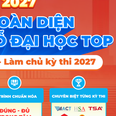
37
Quản lý bệnh viện
B00; C00; C04; D01
15
15
C00; D01; A07; C03; C04;
38
Du lịch
D09; D10; D14; D15; X02;
15
15
X26; X27; X28
39
Quản trị khách sạn
C00; D01; A07; C03; C04
15
Quản trị Nhà hàng và
40
C00; D01; A07; C04; C03
15
15
15
Dịch vụ ăn uống
Quản lý tài nguyên và
41
A00; B00; D01; C02
15
môi trường
Điểm Chuẩn
Ghi
STT
Tên ngành
Tổ hợp
chú
2025
2024
2023
A00; A01; D01; B03; C01;
1
Công nghệ Giáo dục
C02; X02; X06; X07; X08;
18
X26; X27; X28
2
Thiết kế đồ họa
D01; C04; V01; H01
18
3
Thiết kế thời trang
A00; A01; D01; D14
18
4
Ngôn ngữ Anh
C04; D01; C03; X03; X04
18
6
Ngôn ngữ Trung
5
C04; D01; C03; X03; X04
18
6
Quốc
D01; C01; C02; C03; C04;
6
Kinh tế số
18