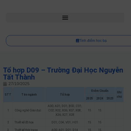
Tính điểm học bạ
Tổ hợp D09 – Trường Đại Học Nguyễn
Tất Thành
27/10/2025
Điểm Chuẩn
Ghi
STT
Tên ngành
Tổ hợp
chú
2025
2024
2023
A00; A01; D01; B03; C01;
1
Công nghệ Giáo dục
C02; X02; X06; X07; X08;
15
15
X26; X27; X28
2
Thiết kế đồ họa
D01; C04; V01; H01
15
15
3
Thiết kế thời trang
A00; A01; D01; D14
15
15