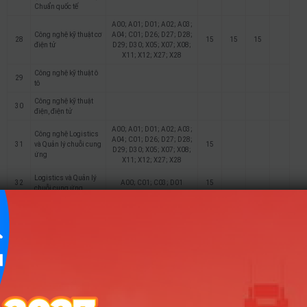
Chuẩn quốc tế
A00; A01; D01; A02; A03;
Công nghệ kỹ thuật cơ
A04; C01; D26; D27; D28;
28
15
15
15
điện tử
D29; D30; X05; X07; X08;
X11; X12; X27; X28
Công nghệ kỹ thuật ô
29
tô
Công nghệ kỹ thuật
30
điện, điện tử
A00; A01; D01; A02; A03;
Công nghệ Logistics
A04; C01; D26; D27; D28;
31
và Quản lý chuỗi cung
15
D29; D30; X05; X07; X08;
ứng
X11; X12; X27; X28
Logistics và Quản lý
32
A00; C01; C03; D01
15
chuỗi cung ứng
A00; A01; D01; A02; A03;
A04; C01; D26; D27; D28;
33
Kỹ thuật cơ khí
15
D29; D30; X05; X07; X08;
X11; X12; X27; X28
34
Kiến trúc
D01; V01; H01; C04
15
15
35
Thiết kế nội thất
D01; V01; H01; C04
15
15
36
Kỹ thuật xây dựng
A00; A01; D01; X02
15
15
15