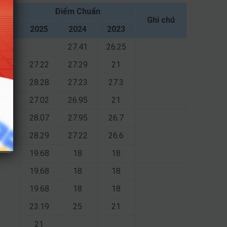
Điểm Chuẩn
Ghi chú
2025
2024
2023
27.41
26.25
27.22
27.29
21
28.28
27.23
27.3
27.02
26.95
21
28.07
27.95
26.7
28.29
27.22
26.6
19.68
18
18
19.68
18
18
19.68
18
18
23.19
25
21
21