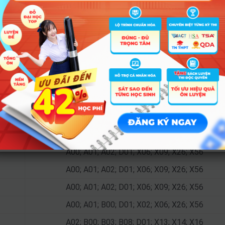
Tổ hợp
A00; A01; A02; A04; C00; C03; D01; X70
A00; A01; B00; C01; C02; D01; D07; X06
A00; A01; B00; D01; X02; X06; X26; X56
C00; D01; D14; D15; D66; X70; X74; X78
A01; D01; D14; D15; D66; X26; X78; X79
A00; A01; A02; D01; X06; X09; X26; X56
A00; A01; A02; D01; X06; X09; X26; X56
A00; A01; A02; D01; X06; X09; X26; X56
A00; A01; B00; D01; X02; X06; X26; X56
A02; B00; B03; B08; D01; X13; X14; X16