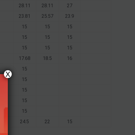
28.11
28.11
27
23.81
25.57
23.9
15
15
15
15
15
15
15
15
15
17.68
18.5
16
15
X
15
15
15
15
24.5
22
15