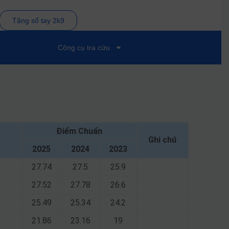
Tặng sổ tay 2k9
Công cụ tra cứu
Điểm Chuẩn
Ghi chú
2025
2024
2023
27.74
27.5
25.9
27.52
27.78
26.6
25.49
25.34
24.2
21.86
23.16
19