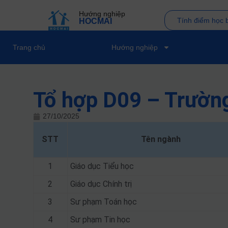
Hướng nghiệp
Tính điểm học 
HOCMAI
Trang chủ
Hướng nghiệp
Tổ hợp D09 – Trườn
27/10/2025
STT
Tên ngành
1
Giáo dục Tiểu học
2
Giáo dục Chính trị
3
Sư phạm Toán học
4
Sư phạm Tin học