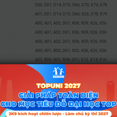
C00; D01; D14; D15; D66; X70; X74; X78
A01; D01; D14; D15; D66; X26; X78; X79
A00; A01; A02; D01; X06; X09; X26; X56
A00; A01; A02; D01; X06; X09; X26; X56
A00; A01; A02; D01; X06; X09; X26; X56
A00; A01; B00; D01; X02; X06; X26; X56
A02; B00; B03; B08; D01; X13; X14; X16
A02; B00; B03; B08; D01; X13; X14; X16
A02; B00; B03; B08; D01; X13; X14; X16
A02; B00; B03; B08; D01; X13; X14; X16
A02; B00; B03; B08; D01; X13; X14; X16
C00; D01; D09; D10; D14; D15; X70; X74