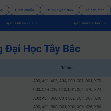
bạ
Điểm chuẩn
Đề án tuyển sinh
Tổ hợp môn
Tuyển sinh vào 10
Tuyển sinh Đại học
g Đại Học Tây Bắc
Tổ hợp
A00; A01; A02; A04; C00; C03; D01; X70
C00; C14; C19; C20; D01; X01; X70; X74
A00; A01; B00; C01; C02; D01; D07; X06
A00; A01; B00; D01; X02; X06; X26; X56