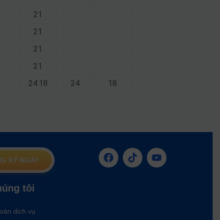
21
21
21
21
24.18
24
18
G KÝ NGAY
húng tôi
oản dịch vụ