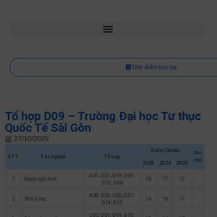
Tính điểm học bạ
Tổ hợp D09 – Trường Đại học Tư thục
Quốc Tế Sài Gòn
27/10/2025
Điểm Chuẩn
Ghi
STT
Tên ngành
Tổ hợp
chú
2025
2024
2023
A01; D01; D14; D09;
1
Ngôn ngữ Anh
16
17
17
D15; D66
A08; B00; C00; D01;
2
Tâm lý học
16
16
17
D14; D15
C00; D01; D14; D15;