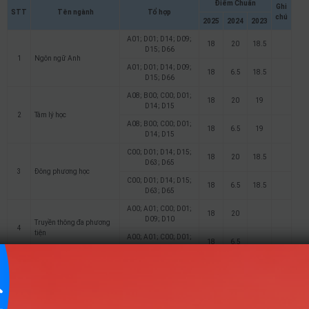
Điểm Chuẩn
Ghi
STT
Tên ngành
Tổ hợp
chú
2025
2024
2023
A01; D01; D14; D09;
18
20
18.5
D15; D66
1
Ngôn ngữ Anh
A01; D01; D14; D09;
18
6.5
18.5
D15; D66
A08; B00; C00; D01;
18
20
19
D14; D15
2
Tâm lý học
A08; B00; C00; D01;
18
6.5
19
D14; D15
C00; D01; D14; D15;
18
20
18.5
D63; D65
3
Đông phương học
C00; D01; D14; D15;
18
6.5
18.5
D63; D65
A00; A01; C00; D01;
18
20
D09; D10
Truyền thông đa phương
4
tiện
A00; A01; C00; D01;
18
6.5
D09; D10
A00; A01; C00; C03;
18
20
C19; D01
5
Quan hệ công chúng
A00; A01; C00; C03;
18
6.5
C19; D01