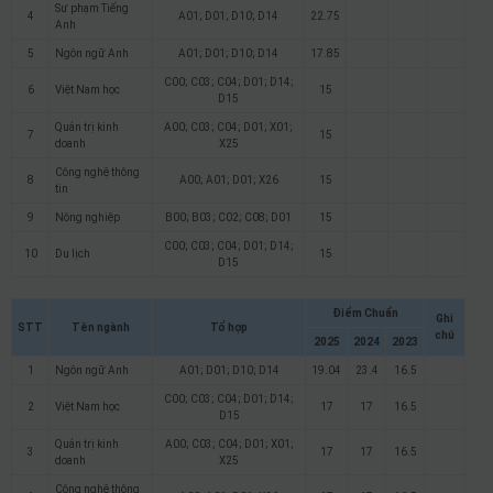
Sư phạm Tiếng
4
A01; D01; D10; D14
22.75
Anh
5
Ngôn ngữ Anh
A01; D01; D10; D14
17.85
C00; C03; C04; D01; D14;
6
Việt Nam học
15
D15
Quản trị kinh
A00; C03; C04; D01; X01;
7
15
doanh
X25
Công nghệ thông
8
A00; A01; D01; X26
15
tin
9
Nông nghiệp
B00; B03; C02; C08; D01
15
C00; C03; C04; D01; D14;
10
Du lịch
15
D15
Điểm Chuẩn
Ghi
STT
Tên ngành
Tổ hợp
chú
2025
2024
2023
1
Ngôn ngữ Anh
A01; D01; D10; D14
19.04
23.4
16.5
C00; C03; C04; D01; D14;
2
Việt Nam học
17
17
16.5
D15
Quản trị kinh
A00; C03; C04; D01; X01;
3
17
17
16.5
doanh
X25
Công nghệ thông