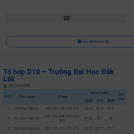
Tính điểm học bạ
Tổ hợp D10 – Trường Đại Học Đắk
Lắk
28/10/2025
Điểm Chuẩn
Ghi
STT
Tên ngành
Tổ hợp
chú
2025
2024
2023
1
Giáo dục Tiểu học
A00; C00; C03; C04; D01
26.03
25.75
23.5
A00; A01; A04; B00; D01;
2
Sư phạm Toán học
23.96
25.7
24
X26
3
Sư phạm Ngữ văn
C00; C03; C04; D01; D14
26.25
25.73
23.2