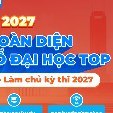
Công cụ
Trắc nghiệm MBTI
Tra cứu đề án tuyển sinh
Tư vấn hướng nghiệp
Tin tức
Tin giáo dục nổi bật
Tin tuyển sinh vào 10
Tin tuyển sinh Đại học
Về chúng tôi
Liên hệ
Điều khoản dịch vụ
Chính sách bảo mật