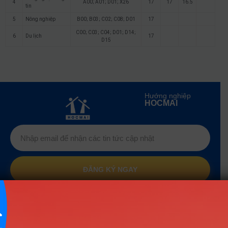
4
A00; A01; D01; X26
17
17
16.5
tin
5
Nông nghiệp
B00; B03; C02; C08; D01
17
C00; C03; C04; D01; D14;
6
Du lịch
17
D15
Hướng nghiệp
HOCMAI
ĐĂNG KÝ NGAY