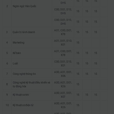
15
15
15
DH5
2
Ngôn ngữ Hàn Quốc
C00; D01; D15;
15
15
15
DH5
C00; D01; D15;
15
15
15
DH5
A01; C00; D01;
3
Quản trị kinh doanh
15
15
15
X78
A01; D01; D10;
4
Marketing
15
X01
A01; C00; D01;
5
Kế toán
15
15
15
X78
C00; D01; D15;
6
Luật
15
15
15
X01
A00; A01; D01;
7
Công nghệ thông tin
15
15
15
X06
Công nghệ kỹ thuật điều khiển và
A00; A01; D01;
8
15
tự động hóa
X26
A00; A01; D01;
9
Kỹ thuật cơ khí
15
15
15
X07
A00; A01; D01;
10
Kỹ thuật cơ điện tử
15
X26
A00; A01; D01;