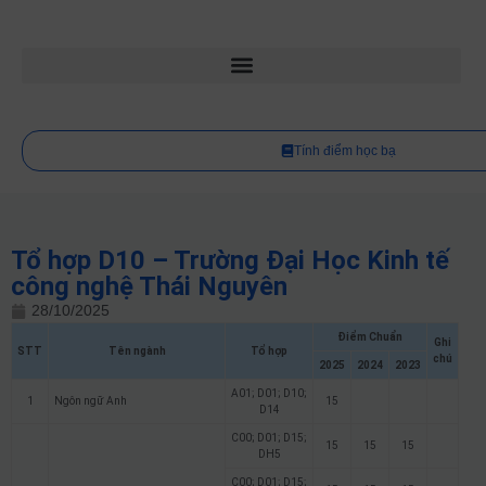
Tính điểm học bạ
Tổ hợp D10 – Trường Đại Học Kinh tế
công nghệ Thái Nguyên
28/10/2025
Điểm Chuẩn
Ghi
STT
Tên ngành
Tổ hợp
chú
2025
2024
2023
A01; D01; D10;
1
Ngôn ngữ Anh
15
D14
C00; D01; D15;
15
15
15
DH5
C00; D01; D15;