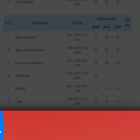
11
Kỹ thuật điện
15
15
15
X07
Điểm Chuẩn
Ghi
STT
Tên ngành
Tổ hợp
chú
2025
2024
2023
A01; D01; D10;
1
Ngôn ngữ Anh
15
15
15
D15
C00; D01; D15;
2
Ngôn ngữ Hàn Quốc
15
15
15
DH6
A01; C00; D01;
3
Quản trị kinh doanh
15
15
15
X78
A01; D01; D10;
4
Marketing
15
X01
A01; C00; D01;
5
Kế toán
15
15
15
X78
C00; D01; D15;
6
Luật
15
15
15
X01
A00; A01; D01;
7
Công nghệ thông tin
15
15
15
X06
Công nghệ kỹ thuật điều khiển và
A00; A01; D01;
8
15
tự động hóa
X26
A00; A01; D01;
9
Kỹ thuật cơ khí
15
15
15