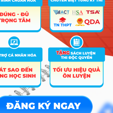
Công cụ
Trắc nghiệm MBTI
Tra cứu đề án tuyển sinh
Tư vấn hướng nghiệp
Tin tức
Tin giáo dục nổi bật
Tin tuyển sinh vào 10
Tin tuyển sinh Đại học
Về chúng tôi
Liên hệ
Điều khoản dịch vụ
Chính sách bảo mật