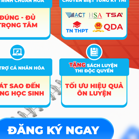
Quản trị kinh doanh (Đào tạo bằng Tiếng
8
Anh)
9
Marketing
10
Kinh doanh thương mại
11
Thương mại điện tử
12
Tài chính – Ngân hàng
13
Kế toán
14
Kế toán (Đào tạo bằng Tiếng Anh)
15
Kiểm toán
16
Quản trị nhân lực
17
Hệ thống thông tin quản lý
18
18
Tài chính – Ngân hàng (Liên kết)
22
19
Logistics và Quản lý chuỗi cung ứng
20
Kinh tế nông nghiệp
18
Song ngành Kinh tế – Tài chính (Chương
21
22
trình tiên tiến)