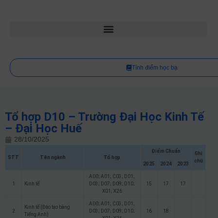
Tính điểm học bạ
Tổ hợp D10 – Trường Đại Học Kinh Tế
– Đại Học Huế
28/10/2025
Điểm Chuẩn
Ghi
STT
Tên ngành
Tổ hợp
chú
2025
2024
2023
A00; A01; C03; D01;
1
Kinh tế
D03; D07; D09; D10;
15
17
17
X01; X26
A00; A01; C03; D01;
Kinh tế (Đào tạo bằng
2
D03; D07; D09; D10;
16
18
Tiếng Anh)