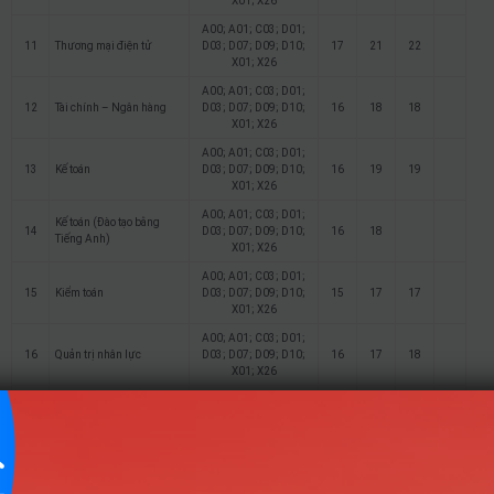
X01; X26
A00; A01; C03; D01;
11
Thương mại điện tử
D03; D07; D09; D10;
17
21
22
X01; X26
A00; A01; C03; D01;
12
Tài chính – Ngân hàng
D03; D07; D09; D10;
16
18
18
X01; X26
A00; A01; C03; D01;
13
Kế toán
D03; D07; D09; D10;
16
19
19
X01; X26
A00; A01; C03; D01;
Kế toán (Đào tạo bằng
14
D03; D07; D09; D10;
16
18
Tiếng Anh)
X01; X26
A00; A01; C03; D01;
15
Kiểm toán
D03; D07; D09; D10;
15
17
17
X01; X26
A00; A01; C03; D01;
16
Quản trị nhân lực
D03; D07; D09; D10;
16
17
18
X01; X26
A00; A01; C03; D01;
Hệ thống thông tin quản
17
D03; D07; D09; D10;
15
17
17
lý
X01; X26
A00; A01; C03; D01;
Tài chính – Ngân hàng
18
D03; D07; D09; D10;
16
17
17
(Liên kết)