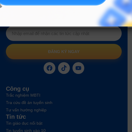
Hướng nghiệp
HOCMAI
ĐĂNG KÝ NGAY
Công cụ
Trắc nghiệm MBTI
Tra cứu đề án tuyển sinh
Tư vấn hướng nghiệp
Tin tức
Tin giáo dục nổi bật
Tin tuyển sinh vào 10