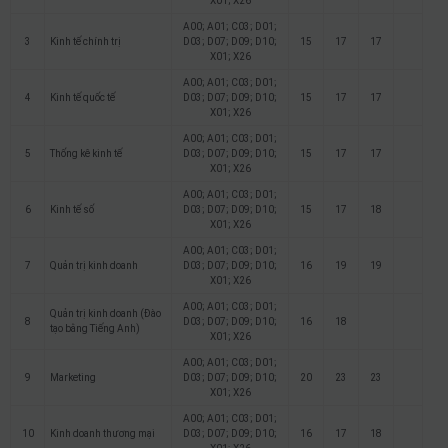
X01; X26
A00; A01; C03; D01;
3
Kinh tế chính trị
D03; D07; D09; D10;
15
17
17
X01; X26
A00; A01; C03; D01;
4
Kinh tế quốc tế
D03; D07; D09; D10;
15
17
17
X01; X26
A00; A01; C03; D01;
5
Thống kê kinh tế
D03; D07; D09; D10;
15
17
17
X01; X26
A00; A01; C03; D01;
6
Kinh tế số
D03; D07; D09; D10;
15
17
18
X01; X26
A00; A01; C03; D01;
7
Quản trị kinh doanh
D03; D07; D09; D10;
16
19
19
X01; X26
A00; A01; C03; D01;
Quản trị kinh doanh (Đào
8
D03; D07; D09; D10;
16
18
tạo bằng Tiếng Anh)
X01; X26
A00; A01; C03; D01;
9
Marketing
D03; D07; D09; D10;
20
23
23
X01; X26
A00; A01; C03; D01;
10
Kinh doanh thương mại
D03; D07; D09; D10;
16
17
18