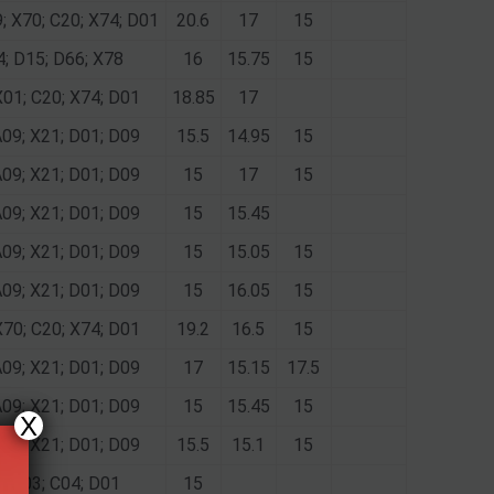
9; X70; C20; X74; D01
20.6
17
15
4; D15; D66; X78
16
15.75
15
X01; C20; X74; D01
18.85
17
A09; X21; D01; D09
15.5
14.95
15
A09; X21; D01; D09
15
17
15
A09; X21; D01; D09
15
15.45
A09; X21; D01; D09
15
15.05
15
A09; X21; D01; D09
15
16.05
15
X70; C20; X74; D01
19.2
16.5
15
A09; X21; D01; D09
17
15.15
17.5
A09; X21; D01; D09
15
15.45
15
X
A09; X21; D01; D09
15.5
15.1
15
1; C03; C04; D01
15