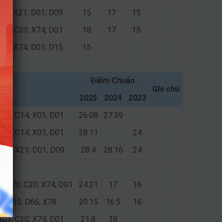
A09; X21; D01; D09
15
17
15
X01; C20; X74; D01
18
17
15
C20; X74; D01; D15
15
Điểm Chuẩn
hợp
Ghi chú
2025
2024
2023
C03; C14; X01; D01
26.08
27.39
C03; C14; X01; D01
28.11
24
A09; X21; D01; D09
28.4
28.16
24
9; X70; C20; X74; D01
24.21
17
16
4; D15; D66; X78
20.15
16.5
16
X01; C20; X74; D01
21.8
18