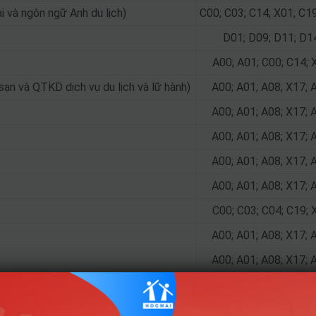
 và ngôn ngữ Anh du lịch)
C00; C03; C14; X01; C1
D01; D09; D11; D1
A00; A01; C00; C14; 
ạn và QTKD dịch vụ du lịch và lữ hành)
A00; A01; A08; X17; 
A00; A01; A08; X17; 
A00; A01; A08; X17; 
A00; A01; A08; X17; 
A00; A01; A08; X17; 
C00; C03; C04; C19; 
A00; A01; A08; X17; 
A00; A01; A08; X17; 
A00; A01; A08; X17; 
Cấp thoát nước và môi trường nước)
A00; A07; A09; X2