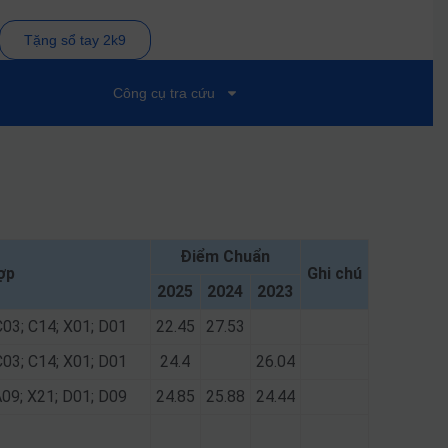
Tặng sổ tay 2k9
Công cụ tra cứu
Điểm Chuẩn
ợp
Ghi chú
2025
2024
2023
C03; C14; X01; D01
22.45
27.53
C03; C14; X01; D01
24.4
26.04
A09; X21; D01; D09
24.85
25.88
24.44