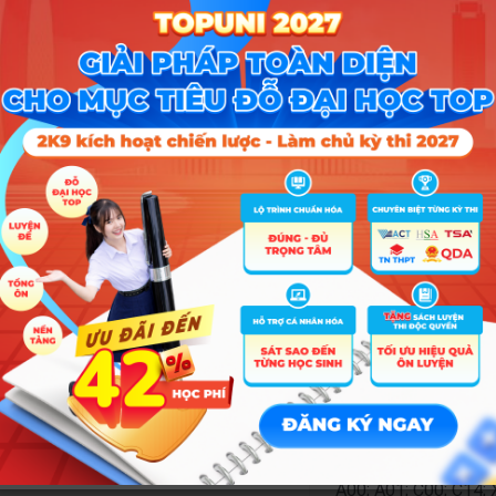
A00; A01; A08; X17; 
C00; C03; C04; C14; 
Quản lý tài nguyên đất đai)
A09; X21; C00; C04; 
nh
Tổ 
A00; A01; A09; X21; 
A00; A01; A09; X21; 
A00; A01; A08; X17; 
 và ngôn ngữ Anh du lịch)
C00; C03; C14; X01; C1
D01; D09; D11; D1
A00; A01; C00; C14; 