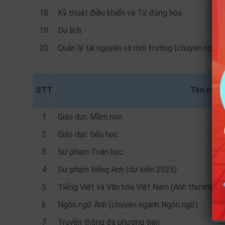
18
Kỹ thuật điều khiển và Tự động hóa
19
Du lịch
20
Quản lý tài nguyên và môi trường (chuyên ngành 
STT
Tên ngà
1
Giáo dục Mầm non
2
Giáo dục tiểu học
3
Sư phạm Toán học
4
Sư phạm tiếng Anh (dự kiến 2025)
5
Tiếng Việt và Văn hóa Việt Nam (Anh thương mại
6
Ngôn ngữ Anh (chuyên ngành Ngôn ngữ)
7
Truyền thông đa phương tiện