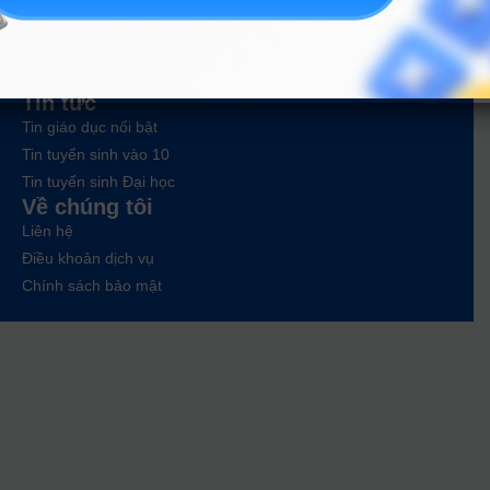
Trắc nghiệm MBTI
Tra cứu đề án tuyển sinh
Tư vấn hướng nghiệp
Tin tức
Tin giáo dục nổi bật
Tin tuyển sinh vào 10
Tin tuyển sinh Đại học
Về chúng tôi
Liên hệ
Điều khoản dịch vụ
Chính sách bảo mật