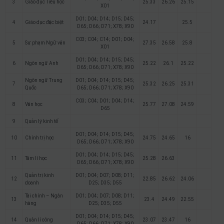
3
Giáo dục Tiểu học
25.33
26.26
25.15
X01
D01; D04; D14; D15; D45;
4
Giáo dục đặc biệt
24.17
25.5
D65; D66; D71; X78; X90
C03; C04; C14; D01; D04;
5
Sư phạm Ngữ văn
27.35
26.58
25.8
X01
D01; D04; D14; D15; D45;
6
Ngôn ngữ Anh
25.22
26.1
25.22
D65; D66; D71; X78; X90
Ngôn ngữ Trung
D01; D04; D14; D15; D45;
7
25.32
26.25
25.31
Quốc
D65; D66; D71; X78; X90
C03; C04; D01; D04; D14;
8
Văn học
25.77
27.08
24.59
D65
9
Quản lý kinh tế
D01; D04; D14; D15; D45;
10
Chính trị học
24.75
24.65
16
D65; D66; D71; X78; X90
D01; D04; D14; D15; D45;
11
Tâm lí học
25.28
26.63
D65; D66; D71; X78; X90
Quản trị kinh
D01; D04; D07; D08; D11;
12
22.85
26.62
24.06
doanh
D25; D35; D55
Tài chính – Ngân
D01; D04; D07; D08; D11;
13
23.4
24.49
22.55
hàng
D25; D35; D55
D01; D04; D14; D15; D45;
14
Quản lí công
23.07
23.47
16
D65; D66; D71; X78; X90