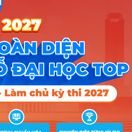
C00; C03; C04;
3
Văn học
25.77
27.84
26.3
D01; D14
D01; D07; D08;
4
Quản lý kinh tế
21.23
D11
C00; D01; D14;
5
Chính trị học
24.75
26.42
16
D15; D66
C00; D01; D14;
6
Tâm lí học
25.28
27.5
D15; D66
D01; D07; D08;
7
Quản trị kinh doanh
22.85
27.49
25.84
D11
D01; D07; D08;
8
Tài chính – Ngân hàng
23.4
27.68
25.07
D11
D01; D14; D15;
9
Quản lí công
23.07
26.33
16
D66
D01; D14; D15;
10
Luật
25.38
27.3
24.87
D66
Công nghệ kĩ thuật môi
C01; C02; C04;
11
20.86
17.1
16
trường
D01
Logistics và Quản lí chuỗi
A01; D01; D07;
12
23.66
27.78
25.94
cung ứng
D08
C00; D01; D14;
13
Công tác xã hội
24.66
26.9
23.84
D15; D66