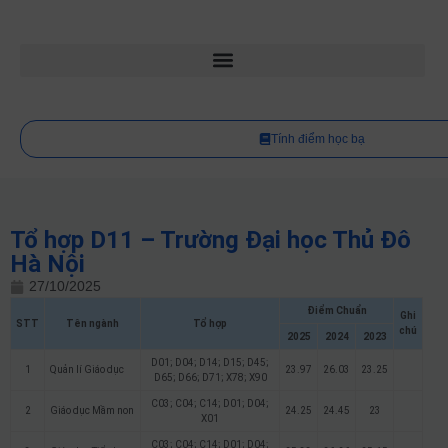
Tính điểm học bạ
Tổ hợp D11 – Trường Đại học Thủ Đô
Hà Nội
27/10/2025
Điểm Chuẩn
Ghi
STT
Tên ngành
Tổ hợp
chú
2025
2024
2023
D01; D04; D14; D15; D45;
1
Quản lí Giáo dục
23.97
26.03
23.25
D65; D66; D71; X78; X90
C03; C04; C14; D01; D04;
2
Giáo dục Mầm non
24.25
24.45
23
X01
C03; C04; C14; D01; D04;