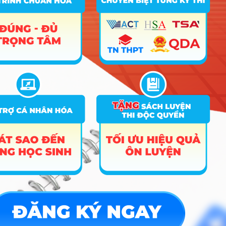
Quản trị dịch vụ du lịch và
D01; D14; D15;
14
23.96
26.81
25.6
lữ hành
D66
D01; D14; D15;
15
Quản trị khách sạn
23.54
26.62
24.68
D66
Hướng nghiệp
HOCMAI
ĐĂNG KÝ NGAY
Công cụ