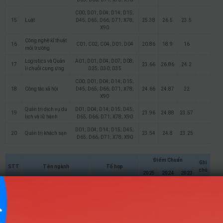
C00; D01; D04; D14; D15;
15
Luật
D45; D65; D66; D71; X78;
25.38
26.5
23.5
X90
Công nghệ kĩ thuật
16
C01; C02; C04; D01; D04
20.86
18.9
16
môi trường
Logistics và Quản
A01; D01; D04; D07; D08;
17
23.66
26.86
24.2
lí chuỗi cung ứng
D25; D30; D35
C00; D01; D04; D14; D15;
18
Công tác xã hội
D45; D65; D66; D71; X78;
24.66
24.87
22
X90
Quản trị dịch vụ du
D01; D04; D14; D15; D45;
19
23.96
24.88
23.57
lịch và lữ hành
D65; D66; D71; X78; X90
D01; D04; D14; D15; D45;
20
Quản trị khách sạn
23.54
24.8
23.25
D65; D66; D71; X78; X90
Điểm Chuẩn
Ghi
STT
Tên ngành
Tổ hợp
chú
2025
2024
2023
D01; D14; D15;
1
Quản lí Giáo dục
23.97
27.39
26.1
D66
D01; D14; D15;
2
Ngôn ngữ Anh
25.22
27.9
27.2
D66