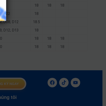
18
18
18
07; X22
18
07; D08; D12
18.5
08; D12; D13
18
10
18
18
18
10
18
18
18
G KÝ NGAY
húng tôi