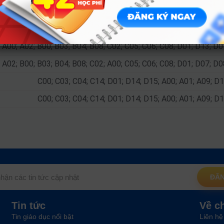
A00; A01; B03; C02; C03; C04; D01; X02; X03
A00; A01; C01; C02; C04; D01; D10; D14; X02; A04; X06; X
A00; A02; B00; B03; B04; B08; C02; C05; C06; C08; D01; D13; D
A02; B00; B03; B04; B08; C02; A00; C05; C06; C08; D01; D07; D
C00; C03; C04; C14; D01; D14; D15; A00; A01; A09; D
C00; C03; C04; C14; D01; D14; D15; A00; A01; A09; D
ĐĂN
Tin tức
Về c
Tin giáo dục nổi bật
Liên hệ