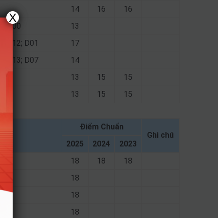
14
16
16
X
02; A00
13
13; D12; D01
17
12; D13; D07
14
10
13
15
15
10
13
15
15
Điểm Chuẩn
Ghi chú
2025
2024
2023
18
18
18
 D15
18
18
18