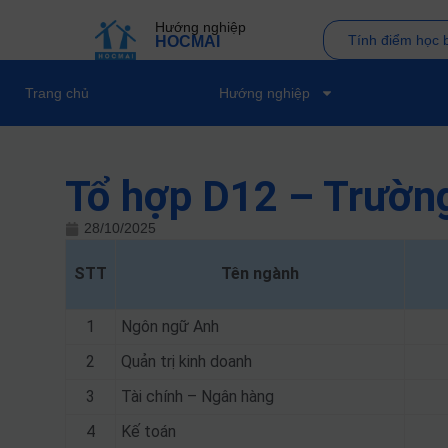
Hướng nghiệp
Tính điểm học 
HOCMAI
Trang chủ
Hướng nghiệp
Tổ hợp D12 – Trườn
28/10/2025
STT
Tên ngành
1
Ngôn ngữ Anh
2
Quản trị kinh doanh
3
Tài chính – Ngân hàng
4
Kế toán