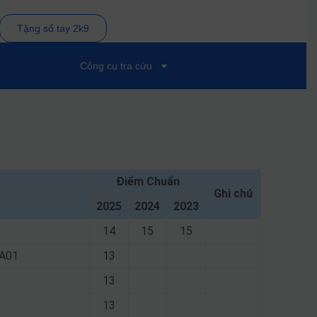
Tặng sổ tay 2k9
Công cụ tra cứu
Điểm Chuẩn
Ghi chú
2025
2024
2023
14
15
15
 A01
13
13
13