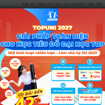
A00; A01; B03; C01; C02; C03; C04; D01; X02; X03
A01; A04; C01; C02; C04; D01; D10; D14; X06; X07; X22; X
B00; B03; B08; C02; B04; A00; C08; D07; A02; C06; C05; D08; D
A00; A02; B00; B03; B04; B08; C02; C05; C06; C08; D01; D08; D
C00; C03; C04; C14; D01; D14; D15; A00; A01; A09; D
C00; C03; C04; C14; D01; D14; D15; A00; A01; A09; D
Tổ hợp
D09; D10; D14; D15; D66; D84; D01
A01; C00; C01; C02; C04; C14; D01; A00; A09; D10; D14;
C00; C01; C02; C04; C14; D01; A00; A01; A09; D10
C00; C01; C02; C04; C14; D01; A00; A01; A09; D10