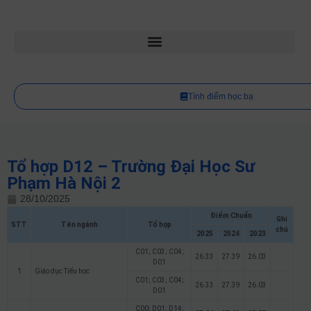
Tính điểm học bạ
Tổ hợp D12 – Trường Đại Học Sư
Phạm Hà Nội 2
28/10/2025
Điểm Chuẩn
Ghi
STT
Tên ngành
Tổ hợp
chú
2025
2024
2023
C01; C03; C04;
26.33
27.39
26.03
D01
1
Giáo dục Tiểu học
C01; C03; C04;
26.33
27.39
26.03
D01
C00; D01; D14;