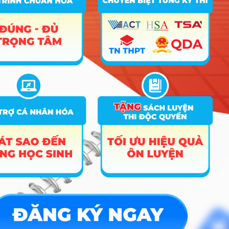
23.78
28.69
27.57
D14
quy đổi
B03; C00; D01;
Điểm đã
26.68
28.1
X70
quy đổi
8
Tâm lý học giáo dục
B03; C00; D01;
Điểm đã
26.68
28.1
X70
quy đổi
C00; D01; X70;
Điểm đã
26.3
27.15
25.94
X74
quy đổi
9
Việt Nam học
C00; D01; X70;
Điểm đã
26.3
27.15
25.94
X74
quy đổi
A00; A01; D01;
Điểm đã
21.6
27.39
26.42
X06
quy đổi
10
Công nghệ thông tin
A00; A01; D01;
Điểm đã
21.6
27.39
26.42
X06
quy đổi
Hướng nghiệp
HOCMAI