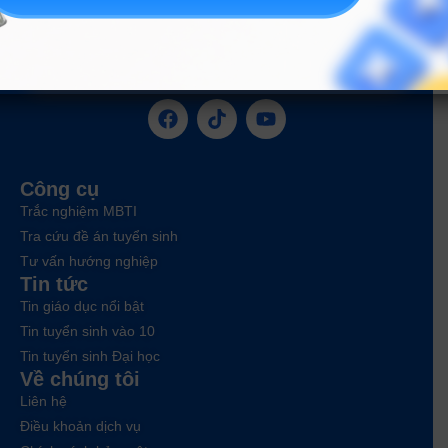
ĐĂNG KÝ NGAY
Công cụ
Trắc nghiệm MBTI
Tra cứu đề án tuyển sinh
Tư vấn hướng nghiệp
Tin tức
Tin giáo dục nổi bật
Tin tuyển sinh vào 10
Tin tuyển sinh Đại học
Về chúng tôi
Liên hệ
Điều khoản dịch vụ