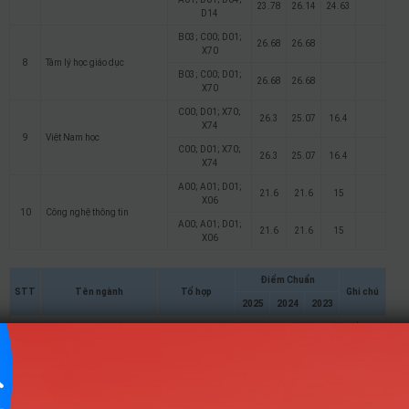
23.78
26.14
24.63
D14
B03; C00; D01;
26.68
26.68
X70
8
Tâm lý học giáo dục
B03; C00; D01;
26.68
26.68
X70
C00; D01; X70;
26.3
25.07
16.4
X74
9
Việt Nam học
C00; D01; X70;
26.3
25.07
16.4
X74
A00; A01; D01;
21.6
21.6
15
X06
10
Công nghệ thông tin
A00; A01; D01;
21.6
21.6
15
X06
Điểm Chuẩn
STT
Tên ngành
Tổ hợp
Ghi chú
2025
2024
2023
C01; C03; C04;
Điểm đã
26.33
29.44
29.28
D01
quy đổi
1
Giáo dục Tiểu học
C01; C03; C04;
Điểm đã
26.33
29.44
29.28
D01
quy đổi
C00; D01; D14;
Điểm đã
27.06
29.35
27.88