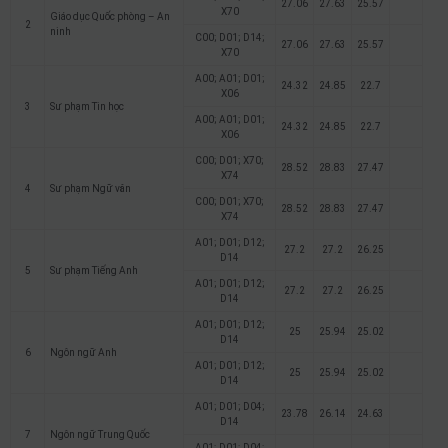
27.06
27.63
25.57
X70
Giáo dục Quốc phòng – An
2
ninh
C00; D01; D14;
27.06
27.63
25.57
X70
A00; A01; D01;
24.32
24.85
22.7
X06
3
Sư phạm Tin học
A00; A01; D01;
24.32
24.85
22.7
X06
C00; D01; X70;
28.52
28.83
27.47
X74
4
Sư phạm Ngữ văn
C00; D01; X70;
28.52
28.83
27.47
X74
A01; D01; D12;
27.2
27.2
26.25
D14
5
Sư phạm Tiếng Anh
A01; D01; D12;
27.2
27.2
26.25
D14
A01; D01; D12;
25
25.94
25.02
D14
6
Ngôn ngữ Anh
A01; D01; D12;
25
25.94
25.02
D14
A01; D01; D04;
23.78
26.14
24.63
D14
7
Ngôn ngữ Trung Quốc
A01; D01; D04;