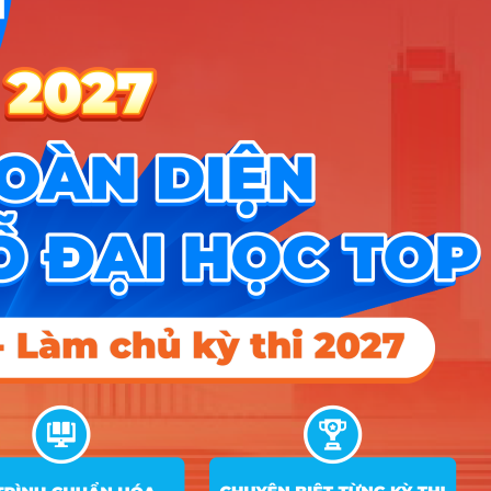
X70
quy đổi
Giáo dục Quốc phòng –
2
An ninh
C00; D01; D14;
Điểm đã
27.06
29.35
27.88
X70
quy đổi
A00; A01; D01;
Điểm đã
24.32
27.8
27.1
X06
quy đổi
3
Sư phạm Tin học
A00; A01; D01;
Điểm đã
24.32
27.8
27.1
X06
quy đổi
C00; D01; X70;
Điểm đã
28.52
29.8
29.1
X74
quy đổi
4
Sư phạm Ngữ văn
C00; D01; X70;
Điểm đã
28.52
29.8
29.1
X74
quy đổi
A01; D01; D12;
Điểm đã
27.2
29.58
28.92
D14
quy đổi
5
Sư phạm Tiếng Anh
A01; D01; D12;
Điểm đã
27.2
29.58
28.92
D14
quy đổi
A01; D01; D12;
Điểm đã
25
28.94
28.32
D14
quy đổi
6
Ngôn ngữ Anh
A01; D01; D12;
Điểm đã
25
28.94
28.32
D14
quy đổi
A01; D01; D04;
Điểm đã
23.78
28.69
27.57
D14
quy đổi
7
Ngôn ngữ Trung Quốc
A01; D01; D04;
Điểm đã