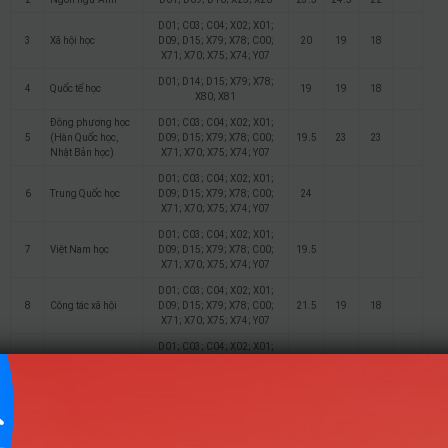
D01; C03; C04; X02; X01;
3
Xã hội học
D09; D15; X79; X78; C00;
20
19
18
X71; X70; X75; X74; Y07
D01; D14; D15; X79; X78;
4
Quốc tế học
19
19
18
X80; X81
Đông phương học
D01; C03; C04; X02; X01;
5
(Hàn Quốc học,
D09; D15; X79; X78; C00;
19.5
23
23
Nhật Bản học)
X71; X70; X75; X74; Y07
D01; C03; C04; X02; X01;
6
Trung Quốc học
D09; D15; X79; X78; C00;
24
X71; X70; X75; X74; Y07
D01; C03; C04; X02; X01;
7
Việt Nam học
D09; D15; X79; X78; C00;
19.5
X71; X70; X75; X74; Y07
D01; C03; C04; X02; X01;
8
Công tác xã hội
D09; D15; X79; X78; C00;
21.5
19
18
X71; X70; X75; X74; Y07
D01; C03; C04; X02; X01;
9
Văn hóa Du lịch
D09; D15; X79; X78; C00;
23
X71; X70; X75; X74; Y07