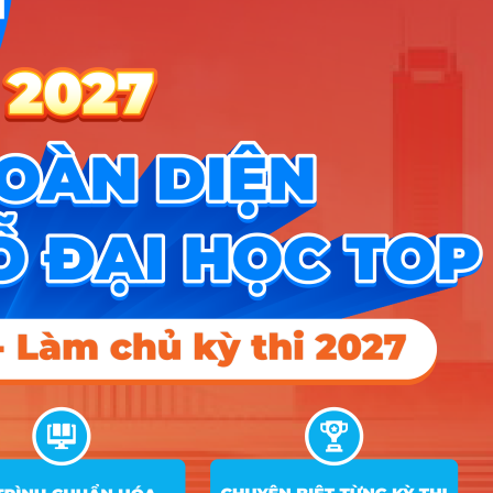
Hướng nghiệp
HOCMAI
ĐĂNG KÝ NGAY
Công cụ
Trắc nghiệm MBTI
Tra cứu đề án tuyển sinh
Tư vấn hướng nghiệp
Tin tức
Tin giáo dục nổi bật