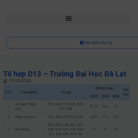
Tính điểm học bạ
Tổ hợp D13 – Trường Đại Học Đà Lạt
27/10/2025
Điểm Chuẩn
Ghi
STT
Tên ngành
Tổ hợp
chú
2025
2024
2023
Sư phạm Tiếng
D01; D09; D10; X25; X26;
1
27.75
25.5
27
Anh
X27; X28
2
Ngôn ngữ Anh
D01; D09; D10; X25; X26
20.5
17.5
16.5
D01; C03; C04; X02; X01;
3
Xã hội học
D09; D15; X79; X78; C00;
17
17
16
X71; X70; X75; X74; Y07