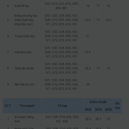
D01; D14; D15; X79; X78;
4
Quốc tế học
16
17
16
X80; X81
Đông phương học
D01; C03; C04; X02; X01;
5
(Hàn Quốc học,
D09; D15; X79; X78; C00;
16.5
17
16.5
Nhật Bản học)
X71; X70; X75; X74; Y07
D01; C03; C04; X02; X01;
6
Trung Quốc học
D09; D15; X79; X78; C00;
21
X71; X70; X75; X74; Y07
D01; C03; C04; X02; X01;
7
Việt Nam học
D09; D15; X79; X78; C00;
16.5
X71; X70; X75; X74; Y07
D01; C03; C04; X02; X01;
8
Công tác xã hội
D09; D15; X79; X78; C00;
18.5
17
16
X71; X70; X75; X74; Y07
D01; C03; C04; X02; X01;
9
Văn hóa Du lịch
D09; D15; X79; X78; C00;
20
X71; X70; X75; X74; Y07
Điểm Chuẩn
Ghi
STT
Tên ngành
Tổ hợp
chú
2025
2024
2023
Sư phạm Tiếng
D01; D09; D10; X25; X26;
1
28.5
28.5
29
Anh
X27; X28
2
Ngôn ngữ Anh
D01; D09; D10; X25; X26
23.5
24.5
22