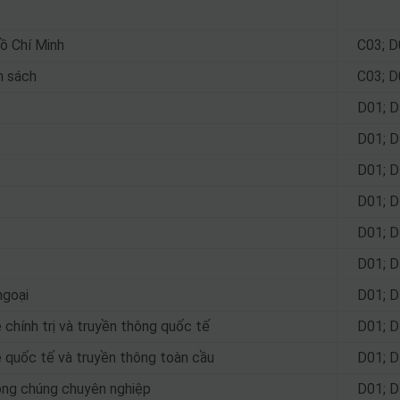
ồ Chí Minh
C03; D
h sách
C03; D
D01; D
D01; D
D01; D
D01; D
D01; D
D01; D
ngoại
D01; D
chính trị và truyền thông quốc tế
D01; D
 quốc tế và truyền thông toàn cầu
D01; D
ông chúng chuyên nghiệp
D01; D