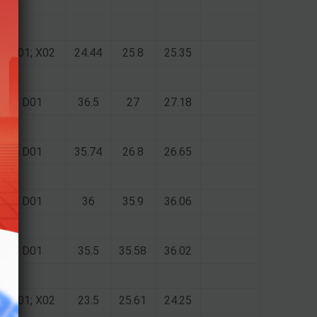
D01; X02
24.44
25.8
25.35
D01
36.5
27
27.18
D01
35.74
26.8
26.65
D01
36
35.9
36.06
D01
35.5
35.58
36.02
D01; X02
23.5
25.61
24.25