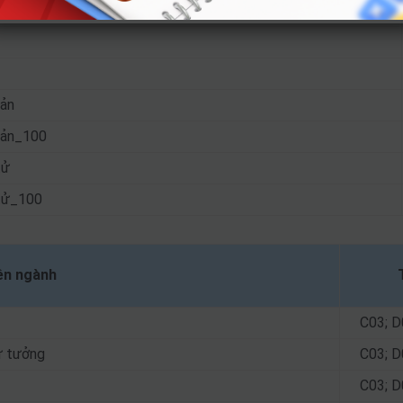
bản
bản_100
tử
 tử_100
ên ngành
C03; D
ư tưởng
C03; D
C03; D