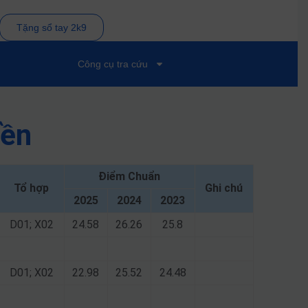
Tặng sổ tay 2k9
Công cụ tra cứu
yền
Điểm Chuẩn
Tổ hợp
Ghi chú
2025
2024
2023
D01; X02
24.58
26.26
25.8
D01; X02
22.98
25.52
24.48