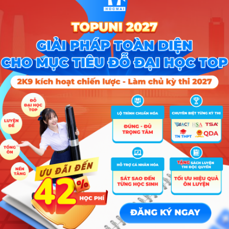
ớc_100