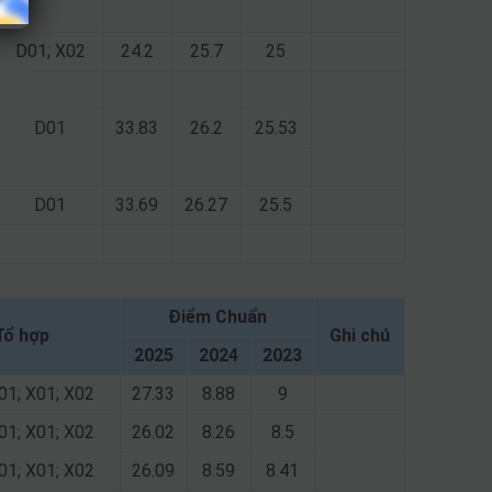
D01; X02
24.2
25.7
25
D01
33.83
26.2
25.53
D01
33.69
26.27
25.5
Điểm Chuẩn
Tổ hợp
Ghi chú
2025
2024
2023
01; X01; X02
27.33
8.88
9
01; X01; X02
26.02
8.26
8.5
01; X01; X02
26.09
8.59
8.41