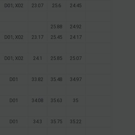
D01; X02
23.07
25.6
24.45
25.88
24.92
D01; X02
23.17
25.45
24.17
D01; X02
24.1
25.85
25.07
D01
33.82
35.48
34.97
D01
34.08
35.63
35
D01
34.3
35.75
35.22