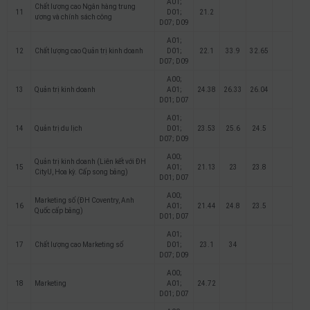
A01;
Chất lượng cao Ngân hàng trung
11
D01;
21.2
ương và chính sách công
D07; D09
A01;
12
Chất lượng cao Quản trị kinh doanh
D01;
22.1
33.9
32.65
D07; D09
A00;
13
Quản trị kinh doanh
A01;
24.38
26.33
26.04
D01; D07
A01;
14
Quản trị du lịch
D01;
23.53
25.6
24.5
D07; D09
A00;
Quản trị kinh doanh (Liên kết với ĐH
15
A01;
21.13
23
23.8
CityU, Hoa kỳ. Cấp song bằng)
D01; D07
A00;
Marketing số (ĐH Coventry, Anh
16
A01;
21.44
24.8
23.5
Quốc cấp bằng)
D01; D07
A01;
17
Chất lượng cao Marketing số
D01;
23.1
34
D07; D09
A00;
18
Marketing
A01;
24.72
D01; D07