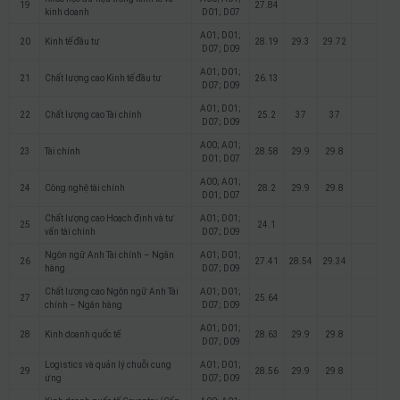
19
27.84
kinh doanh
D01; D07
A01; D01;
20
Kinh tế đầu tư
28.19
29.3
29.72
D07; D09
A01; D01;
21
Chất lượng cao Kinh tế đầu tư
26.13
D07; D09
A01; D01;
22
Chất lượng cao Tài chính
25.2
37
37
D07; D09
A00; A01;
23
Tài chính
28.58
29.9
29.8
D01; D07
A00; A01;
24
Công nghệ tài chính
28.2
29.9
29.8
D01; D07
Chất lượng cao Hoạch định và tư
A01; D01;
25
24.1
vấn tài chính
D07; D09
Ngôn ngữ Anh Tài chính – Ngân
A01; D01;
26
27.41
28.54
29.34
hàng
D07; D09
Chất lượng cao Ngôn ngữ Anh Tài
A01; D01;
27
25.64
chính – Ngân hàng
D07; D09
A01; D01;
28
Kinh doanh quốc tế
28.63
29.9
29.8
D07; D09
Logistics và quản lý chuỗi cung
A01; D01;
29
28.56
29.9
29.8
ứng
D07; D09