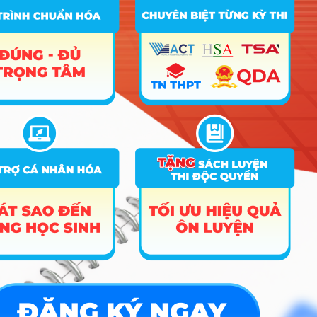
D01; D07
A01;
Chất lượng cao Hệ thống thông tin
36
D01;
21.95
quản lý
D07; D09
Điểm Chuẩn
Ghi
STT
Tên ngành
Tổ hợp
chú
2025
2024
2023
A01; D01;
1
Chất lượng cao Kế toán
25.14
36.5
36
D07; D09
A00; A01;
2
Kế toán
28.35
29.8
29.8
D01; D07
Kế toán Sunderland, Anh (Cấp song
A00; A01;
3
24
25.5
26
bằng)
D01; D07
A00; A01;
4
Kiểm toán
28.44
29.9
D01; D07
A01; D01;
5
Chất lượng cao Ngân hàng
25.96
37.5
37
D07; D09
A00; A01;
6
Ngân hàng
28.47
29.9
29.8
D01; D07
A00; A01;
7
Ngân hàng số
28.41
29.9
29.8
D01; D07
Tài chính – Ngân hàng Sunderland,
A00; A01;