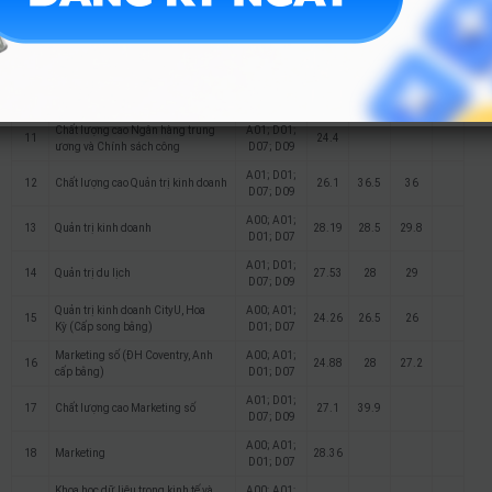
8
24
26.5
27.2
Anh (Cấp song bằng)
D01; D07
Ngân hàng và Tài chính quốc tế
A00; A01;
9
24
26.4
26
Coventry (Cấp song bằng)
D01; D07
Chất lượng cao Ngân hàng và Tài
A01; D01;
10
26.94
39.9
chính quốc tế
D07; D09
Chất lượng cao Ngân hàng trung
A01; D01;
11
24.4
ương và Chính sách công
D07; D09
A01; D01;
12
Chất lượng cao Quản trị kinh doanh
26.1
36.5
36
D07; D09
A00; A01;
13
Quản trị kinh doanh
28.19
28.5
29.8
D01; D07
A01; D01;
14
Quản trị du lịch
27.53
28
29
D07; D09
Quản trị kinh doanh CityU, Hoa
A00; A01;
15
24.26
26.5
26
Kỳ (Cấp song bằng)
D01; D07
Marketing số (ĐH Coventry, Anh
A00; A01;
16
24.88
28
27.2
cấp bằng)
D01; D07
A01; D01;
17
Chất lượng cao Marketing số
27.1
39.9
D07; D09
A00; A01;
18
Marketing
28.36
D01; D07
Khoa học dữ liệu trong kinh tế và
A00; A01;