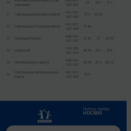
Kinh doanh quốc tế Coventry (Cấp
A00; A01;
30
24
26.5
27.2
song bằng)
D01; D07
A01; D01;
31
Chất lượng cao Kinh doanh quốc tế
27.4
39.01
D07; D09
A01; D01;
32
Chất lượng cao Thương mại điện tử
27.48
D07; D09
A00; A01;
33
Công nghệ thông tin
27.53
27
29.79
D01; D07
C00; C03;
34
Luật kinh tế
28.24
29.9
29.8
D01; D14
A00; A01;
35
Hệ thống thông tin quản lý
28.38
27.5
29.76
D01; D07
Chất lượng cao Hệ thống thông tin
A01; D01;
36
25.9
quản lý
D07; D09
Hướng nghiệp
HOCMAI