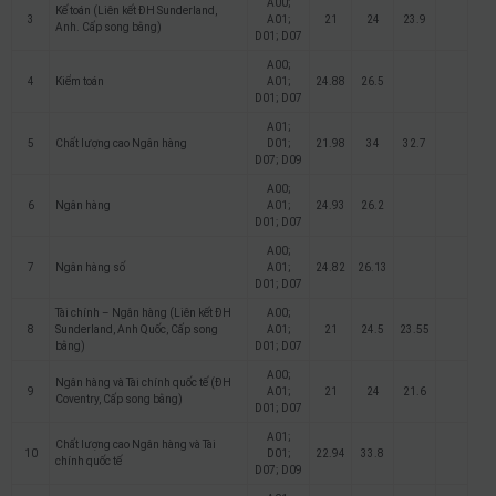
A00;
Kế toán (Liên kết ĐH Sunderland,
3
A01;
21
24
23.9
Anh. Cấp song bằng)
D01; D07
A00;
4
Kiểm toán
A01;
24.88
26.5
D01; D07
A01;
5
Chất lượng cao Ngân hàng
D01;
21.98
34
32.7
D07; D09
A00;
6
Ngân hàng
A01;
24.93
26.2
D01; D07
A00;
7
Ngân hàng số
A01;
24.82
26.13
D01; D07
Tài chính – Ngân hàng (Liên kết ĐH
A00;
8
Sunderland, Anh Quốc, Cấp song
A01;
21
24.5
23.55
bằng)
D01; D07
A00;
Ngân hàng và Tài chính quốc tế (ĐH
9
A01;
21
24
21.6
Coventry, Cấp song bằng)
D01; D07
A01;
Chất lượng cao Ngân hàng và Tài
10
D01;
22.94
33.8
chính quốc tế
D07; D09