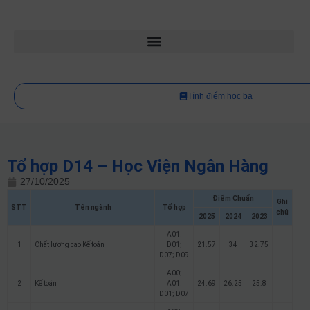
Tính điểm học bạ
Tổ hợp D14 – Học Viện Ngân Hàng
27/10/2025
Điểm Chuẩn
Ghi
STT
Tên ngành
Tổ hợp
chú
2025
2024
2023
A01;
1
Chất lượng cao Kế toán
D01;
21.57
34
32.75
D07; D09
A00;
2
Kế toán
A01;
24.69
26.25
25.8
D01; D07