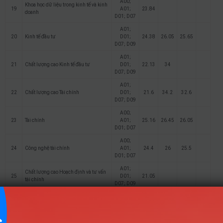
A00;
Khoa học dữ liệu trong kinh tế và kinh
19
A01;
23.84
doanh
D01; D07
A01;
20
Kinh tế đầu tư
D01;
24.38
26.05
25.65
D07; D09
A01;
21
Chất lượng cao Kinh tế đầu tư
D01;
22.13
34
D07; D09
A01;
22
Chất lượng cao Tài chính
D01;
21.6
34.2
32.6
D07; D09
A00;
23
Tài chính
A01;
25.16
26.45
26.05
D01; D07
A00;
24
Công nghệ tài chính
A01;
24.4
26
25.5
D01; D07
A01;
Chất lượng cao Hoạch định và tư vấn
25
D01;
21.05
tài chính
D07; D09
A01;
Ngôn ngữ Anh Tài chính – Ngân
26
D01;
23.41
25.8
24.9
hàng
D07; D09