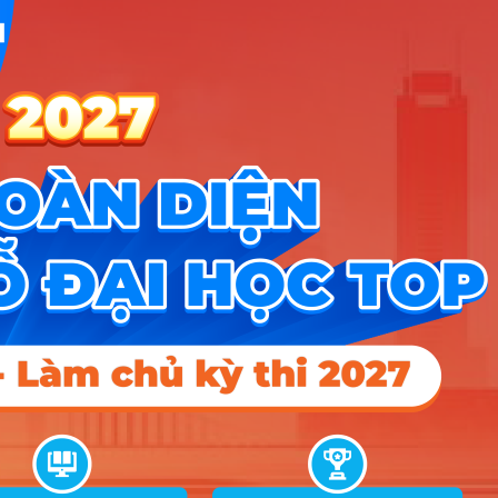
A01;
Chất lượng cao Ngôn ngữ Anh Tài
27
D01;
21.82
chính – Ngân hàng
D07; D09
A01;
28
Kinh doanh quốc tế
D01;
25.25
27
26.4
D07; D09
A01;
29
Logistics và quản lý chuỗi cung ứng
D01;
25.11
26.5
26.45
D07; D09
A00;
Kinh doanh quốc tế (ĐH Coventry,
30
A01;
21
24.2
22
Cấp song bằng)
D01; D07
A01;
31
Chất lượng cao Kinh doanh quốc tế
D01;
23.4
33.9
D07; D09
A01;
32
Chất lượng cao Thương mại điện tử
D01;
23.48
D07; D09
A00;
33
Công nghệ thông tin
A01;
23.53
25.8
25.1
D01; D07
34
Luật kinh tế
D01; D14
24.47
25.9
25.52
A00;
35
Hệ thống thông tin quản lý
A01;
24.75
26
25.55