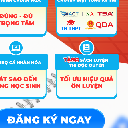
Điểm Chuẩn
Ghi
STT
Tên ngành
Tổ hợp
chú
2025
2024
2023
1
Quản lý Giáo dục
D01
27.33
18
18
2
Ngôn ngữ Anh
D01; D14; D15
25.73
24
24
A01; D01; D04; D15
26.5
26
3
Ngôn ngữ Trung Quốc
D01; D14; D15
25.73
26.5
26
4
Kinh tế
D01; X25
24.67
20
24.5
5
Quản lý nhà nước
D01; D14; X01; X25
26.16
18.5
18
6
Tâm lý học giáo dục
D01; X01
26.87
19
18
7
Việt Nam học
D01; D15
26.09
19
18
D01; D04; X01; X25;
8
Quản trị kinh doanh
24.88
20
23
X78
9
Tài chính – Ngân hàng
D01
25.41
23
24
10
Kế toán
D01; X25
23.88
19
23
11
Kế toán CLC
D01; X25
23.25
19.5
20
12
Kiểm toán
19.5
21
13
Luật
D01; D14; X01; X25
26.14
20
23