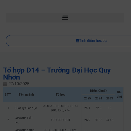
Tính điểm học bạ
Tổ hợp D14 – Trường Đại Học Quy
Nhơn
27/10/2025
Điểm Chuẩn
Ghi
STT
Tên ngành
Tổ hợp
chú
2025
2024
2023
A00; A01; C00; C03; C04;
1
Quản lý Giáo dục
25.1
22.5
15
D01; X70; X74
Giáo dục Tiểu
2
A00; C00; D01
26.9
26.95
24.45
học
Giáo dục chính
C00; D01; D14; X01; X25;