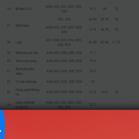
A00; A01; D01; D07; X25;
16
Kế toán CLC
19.2
18
15
X26
D01; X25
24.94
18.75
15
17
Kiểm toán
A00; A01; D01; D07; X26;
21.8
18.75
15
X78
A01; C00; D01; D14; X01;
18
Luật
23.58
23.65
17.75
X25; X70
19
Khoa học dữ liệu
A00; A01; D01; D07; X26
17.1
20
Toán ứng dụng
A00; A01; D01; D07; X26
19.5
Kỹ thuật phần
21
A00; A01; D01; D07; X26
19.5
mềm
22
Trí tuệ nhân tạo
A00; A01; D01; D07; X26
20
Công nghệ thông
23
A00; A01; D01; D07; X26
21.5
16.5
15
tin
Công nghệ kỹ
A00; A01; C01; D01; D07;
24
22.2
thuật ô tô
X06; X26
Công nghệ kỹ
A00; A01; A05; B00; C02;
25
20.5
thuật hoá học
C05; D01; D07; D12; X09
Logistics và
A00; A01; D01; D10; X01;
26
quản lý chuỗi
23.6
21
21
X21; X25; X26
cung ứng