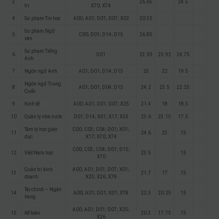
3
26.65
24.5
trị
X70; X74
4
Sư phạm Tin học
A00; A01; D01; D07; X02
20.35
Sư phạm Ngữ
5
C00; D01; D14; D15
26.85
văn
Sư phạm Tiếng
6
D01
23.59
25.92
24.75
Anh
7
Ngôn ngữ Anh
A01; D01; D14; D15
23
22
19.5
Ngôn ngữ Trung
8
A01; D01; D04; D15
24.2
23.5
22.25
Quốc
9
Kinh tế
A00; A01; D01; D07; X25
21.4
18
18.5
10
Quản lý nhà nước
D01; D14; X01; X17; X25
23.6
23.15
17.5
Tâm lý học giáo
C00; C03; C04; D01; X01;
11
24.6
23
15
dục
X17; X70; X74
C00; C03; C04; D01; D15;
12
Việt Nam học
23.5
15
X70
Quản trị kinh
A00; A01; D01; D07; X01;
13
21.7
17
15
doanh
X25; X26; X78
Tài chính – Ngân
14
A00; A01; D01; X01; X78
22.5
20.25
15
hàng
A00; A01; D01; D07; X25;
15
Kế toán
20.3
17.75
15
X26