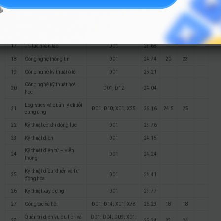
14
Khoa học dữ liệu
D01
21.23
15
Toán ứng dụng
D01
23.45
16
Kỹ thuật phần mềm
D01
23.45
17
Trí tuệ nhân tạo
D01
23.68
18
Công nghệ thông tin
D01
24.74
20
23
19
Công nghệ kỹ thuật ô tô
D01
25.21
Công nghệ kỹ thuật hoá
20
D01; D12
24.04
học
Logistics và quản lý chuỗi
21
D01; D10; X01; X25
26.16
24.5
25
cung ứng
22
Kỹ thuật cơ khí động lực
D01
23.76
23
Kỹ thuật điện
D01
24.15
Kỹ thuật điện tử – viễn
24
D01
24.24
thông
Kỹ thuật điều khiển và Tự
25
D01
24.41
động hóa
26
Kỹ thuật xây dựng
D01
23.77
27
Công tác xã hội
D01; D14; X01; X78
26.23
18
18
Quản trị dịch vụ du lịch và
D01; D04; D09; X01;
28
25.24
23
24