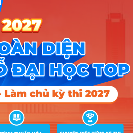
Kỹ thuật cơ khí
A00; A01; C01; D01; D07;
27
20.14
động lực
X06; X26
A00; A01; C01; D01; D07;
28
Kỹ thuật điện
20.65
X06; X26
Kỹ thuật điện tử
A00; A01; C01; D01; D07;
29
20.77
– viễn thông
X06; X26
Kỹ thuật điều
A00; A01; C01; D01; D07;
30
khiển và Tự động
21.02
X06; X26
hóa
Kỹ thuật xây
A00; A01; C01; D01; D07;
31
20.15
dựng
X06; X26
C00; C03; C04; D01; D14;
23.7
20.25
15
X01; X70; X78
32
Công tác xã hội
D01; D14; X01; X78
19.93
20.25
15
Quản trị dịch vụ
A00; A01; D01; D04; D09;
33
du lịch và lữ
22.25
19.85
17.75
X01; X17; X21; X25; X78
hành
Quản trị khách
A00; A01; D01; D04; D09;
34
22.65
18.35
15
sạn
X01; X17; X21; X25; X78
Quản lý tài
A00; A02; A04; A06; B00;
35
nguyên và môi
B02; C04; C13; D01; D10;
20.75
15
15
trường
D15; X21; X74