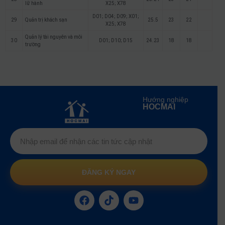
lữ hành
X25; X78
D01; D04; D09; X01;
29
Quản trị khách sạn
25.5
23
22
X25; X78
Quản lý tài nguyên và môi
30
D01; D10; D15
24.23
18
18
trường
Hướng nghiệp
HOCMAI
ĐĂNG KÝ NGAY