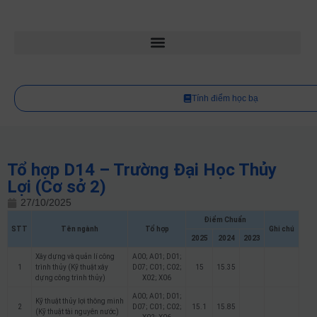
Tính điểm học bạ
Tổ hợp D14 – Trường Đại Học Thủy
Lợi (Cơ sở 2)
27/10/2025
Điểm Chuẩn
STT
Tên ngành
Tổ hợp
Ghi chú
2025
2024
2023
Xây dựng và quản lí công
A00; A01; D01;
1
trình thủy (Kỹ thuật xây
D07; C01; C02;
15
15.35
dựng công trình thủy)
X02; X06
A00; A01; D01;
Kỹ thuật thủy lợi thông minh
2
D07; C01; C02;
15.1
15.85
(Kỹ thuật tài nguyên nước)