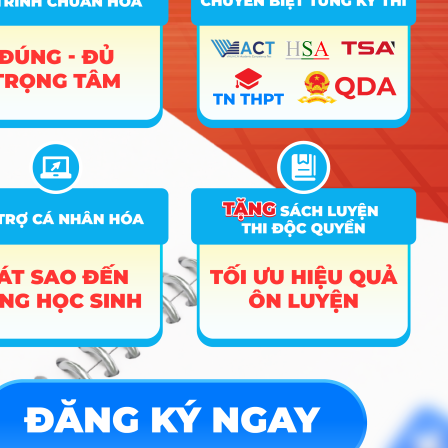
A00; A01;
Kết hợp kết quả
Trí tuệ nhân tạo và
D01; D07;
8
17.07
học tập THPT và
khoa học dữ liệu
C01; X02;
các điểm ưu tiên
X06; X26
A01; D01;
Kết hợp kết quả
D07; D08;
9
Ngôn ngữ Anh
22.3
học tập THPT và
D09; D10;
các điểm ưu tiên
D14; D15
Kết hợp kết quả
học tập THPT và
C00; C03;
các điểm ưu tiên,
C04; D01;
10
Luật
24
Điểm Ngữ văn >=
D14; D15;
6.00 hoặc Điểm
X01
Toán + Ngữ văn >=
12.00
A00; A01;
Kết hợp kết quả
11
Quản trị kinh doanh
D01; D07;
20
học tập THPT và
X02; X26
các điểm ưu tiên
A00; A01;
Kết hợp kết quả
12
Kế toán
D01; D07;
17
học tập THPT và
X02; X26
các điểm ưu tiên
A00; A01;
Kết hợp kết quả
13
Kinh tế xây dựng
D01; D07;
17
học tập THPT và
X02; X26
các điểm ưu tiên
A00; A01;
Kết hợp kết quả