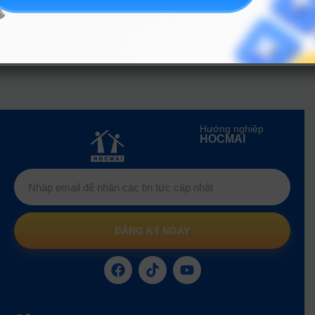
14
Thương mại điện tử
D01; D07;
23.5
học tập THPT và
X02; X26
các điểm ưu tiên
A00; A01;
Kết hợp kết quả
Logistics và quản lí
15
D01; D07;
24.5
học tập THPT và
chuỗi cung ứng
X02; X26
các điểm ưu tiên
Hướng nghiệp
HOCMAI
ĐĂNG KÝ NGAY