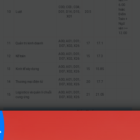
văn >=
6.00
C00; C03; C04;
hoặc
10
Luật
D01; D14; D15;
20.5
Điểm
X01
Toán +
Ngữ
văn >=
12.00
A00; A01; D01;
11
Quản trị kinh doanh
17
17.1
D07; X02; X26
A00; A01; D01;
12
Kế toán
15
17.3
D07; X02; X26
A00; A01; D01;
13
Kinh tế xây dựng
15
15.85
D07; X02; X26
A00; A01; D01;
14
Thương mại điện tử
20
17.7
D07; X02; X26
Logistics và quản lí chuỗi
A00; A01; D01;
15
21
21.05
cung ứng
D07; X02; X26
Điểm Chuẩn
STT
Tên ngành
Tổ hợp
Ghi chú
2025
2024
2023
Xây dựng và quản lí
A00; A01;
Kết hợp kết quả
công trình thủy (Kỹ
D01; D07;
1
17
học tập THPT và
thuật xây dựng công
C01; C02;
các điểm ưu tiên