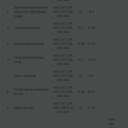
X02; X06
Xây dựng và quản lý đô thị
A00; A01; D01;
3
thông minh (Kỹ thuật xây
D07; C01; C02;
15
15.2
dựng)
X02; X06
A00; A01; D01;
4
Công nghệ thông tin
D07; C01; X02;
19.5
17.05
X06; X26
A00; A01; D01;
5
Kỹ thuật cấp thoát nước
D07; C01; C02;
15.08
15.55
X02; X06
A00; A01; D01;
Công nghệ kỹ thuật xây
6
D07; C01; C02;
15.2
16.75
dựng
X02; X06
A00; A01; D01;
7
Quản lí xây dựng
D07; C01; C02;
15
15.3
X02; X06
A00; A01; D01;
Trí tuệ nhân tạo và khoa học
8
D07; C01; X02;
15.05
18.25
dữ liệu
X06; X26
A01; D01; D07;
9
Ngôn ngữ Anh
D08; D09; D10;
19
21.75
D14; D15
Điểm
Ngữ