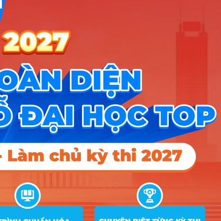
trình thủy)
X02; X06
A00; A01;
Kỹ thuật thủy lợi thông
Kết hợp kết quả
D01; D07;
2
minh (Kỹ thuật tài
17.15
học tập THPT và
C01; C02;
nguyên nước)
các điểm ưu tiên
X02; X06
A00; A01;
Xây dựng và quản lý
Kết hợp kết quả
D01; D07;
3
đô thị thông minh (Kỹ
17
học tập THPT và
C01; C02;
thuật xây dựng)
các điểm ưu tiên
X02; X06
A00; A01;
Kết hợp kết quả
D01; D07;
4
Công nghệ thông tin
22.9
học tập THPT và
C01; X02;
các điểm ưu tiên
X06; X26
A00; A01;
Kết hợp kết quả
Kỹ thuật cấp thoát
D01; D07;
5
17.12
học tập THPT và
nước
C01; C02;
các điểm ưu tiên
X02; X06
A00; A01;
Kết hợp kết quả
Công nghệ kỹ thuật
D01; D07;
6
17.3
học tập THPT và
xây dựng
C01; C02;
các điểm ưu tiên
X02; X06
A00; A01;
Kết hợp kết quả
D01; D07;
7
Quản lí xây dựng
17
học tập THPT và
C01; C02;
các điểm ưu tiên
X02; X06