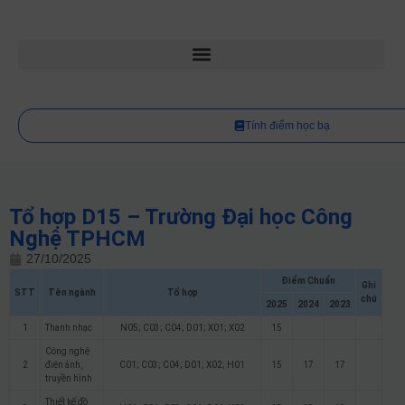
Tính điểm học bạ
Tổ hợp D15 – Trường Đại học Công
Nghệ TPHCM
27/10/2025
Điểm Chuẩn
Ghi
STT
Tên ngành
Tổ hợp
chú
2025
2024
2023
1
Thanh nhạc
N05; C03; C04; D01; X01; X02
15
Công nghệ
2
điện ảnh,
C01; C03; C04; D01; X02; H01
15
17
17
truyền hình
Thiết kế đồ