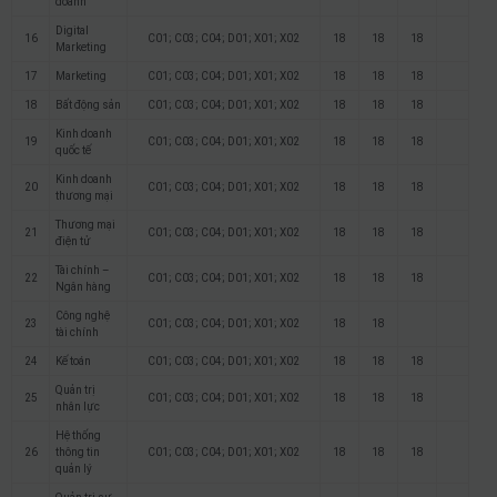
doanh
Digital
16
C01; C03; C04; D01; X01; X02
18
18
18
Marketing
17
Marketing
C01; C03; C04; D01; X01; X02
18
18
18
18
Bất động sản
C01; C03; C04; D01; X01; X02
18
18
18
Kinh doanh
19
C01; C03; C04; D01; X01; X02
18
18
18
quốc tế
Kinh doanh
20
C01; C03; C04; D01; X01; X02
18
18
18
thương mại
Thương mại
21
C01; C03; C04; D01; X01; X02
18
18
18
điện tử
Tài chính –
22
C01; C03; C04; D01; X01; X02
18
18
18
Ngân hàng
Công nghệ
23
C01; C03; C04; D01; X01; X02
18
18
tài chính
24
Kế toán
C01; C03; C04; D01; X01; X02
18
18
18
Quản trị
25
C01; C03; C04; D01; X01; X02
18
18
18
nhân lực
Hệ thống
26
thông tin
C01; C03; C04; D01; X01; X02
18
18
18
quản lý