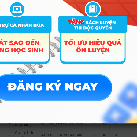
DH1; DH3; DH5; X01
C00; D01; D03; D04; D06; D11;
Ngôn ngữ
D14; D15; D43; D44; D45; D53;
7
18
18
18
Trung Quốc
D54; D55; D63; D64; D65; DD2;
DH1; DH3; DH5; X01
C00; D01; D03; D04; D06; D11;
Ngôn ngữ
D14; D15; D43; D44; D45; D53;
8
18
18
18
Nhật
D54; D55; D63; D64; D65; DD2;
DH1; DH3; DH5; X01
C00; D01; D03; D04; D06; D11;
Ngôn ngữ
D14; D15; D43; D44; D45; D53;
9
18
18
18
Hàn Quốc
D54; D55; D63; D64; D65; DD2;
DH1; DH3; DH5; X01
Kinh tế quốc
10
C01; C03; C04; D01; X01; X02
18
18
18
tế
11
Kinh tế số
C01; C03; C04; D01; X01; X02
18
18
12
Tâm lý học
C01; C03; C04; D01; X01; X02
18
18
18
Truyền thông
13
đa phương
C01; C03; C04; D01; X01; X02
18
18
18
tiện
Quan hệ
14
C01; C03; C04; D01; X01; X02
18
18
18
công chúng
Quản trị kinh
15
C01; C03; C04; D01; X01; X02
18
18
18