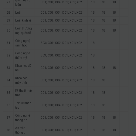
Quản trị sự
27
C01; C03; C04; D01; X01; X02
18
18
18
kiện
28
Luật
C01; C03; C04; D01; X01; X02
18
18
18
29
Luật kinh tế
C01; C03; C04; D01; X01; X02
18
18
18
Luật thương
30
C01; C03; C04; D01; X01; X02
18
18
18
mại quốc tế
Công nghệ
31
B03; C01; C02; D01; X01; X02
18
sinh học
Công nghệ
32
B03; C01; C02; D01; X01; X02
18
thẩm mỹ
Khoa học dữ
33
C01; C03; C04; D01; X01; X02
18
18
18
liệu
Khoa học
34
C01; C03; C04; D01; X01; X02
18
18
máy tính
Kỹ thuật máy
35
C01; C03; C04; D01; X01; X02
18
18
tính
Trí tuệ nhân
36
C01; C03; C04; D01; X01; X02
18
18
tạo
Công nghệ
37
C01; C03; C04; D01; X01; X02
18
18
18
thông tin
An toàn
38
C01; C03; C04; D01; X01; X02
18
18
18
thông tin