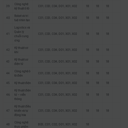
Công nghệ
39
C01; C03; C04; D01; X01; X02
18
18
18
kỹ thuật ô tô
Robot và trí
40
C01; C03; C04; D01; X01; X02
18
18
18
tuệ nhân tạo
Logistics và
Quản lý
41
C01; C03; C04; D01; X01; X02
18
18
18
chuỗi cung
ứng
Kỹ thuật cơ
42
C01; C03; C04; D01; X01; X02
18
18
18
khí
Kỹ thuật cơ
43
C01; C03; C04; D01; X01; X02
18
18
18
điện tử
Công nghệ ô
44
C01; C03; C04; D01; X01; X02
18
18
18
tô điện
45
Kỹ thuật điện
C01; C03; C04; D01; X01; X02
18
18
18
Kỹ thuật điện
46
tử – viễn
C01; C03; C04; D01; X01; X02
18
18
18
thông
Kỹ thuật điều
47
khiển và tự
C01; C03; C04; D01; X01; X02
18
18
18
động hóa
Công nghệ
48
B03; C01; C02; D01; X01; X02
18
thực phẩm