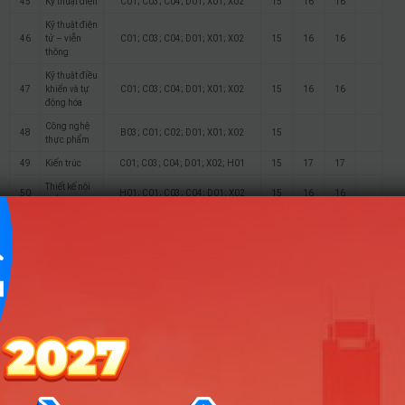
45
Kỹ thuật điện
C01; C03; C04; D01; X01; X02
15
16
16
Kỹ thuật điện
46
tử – viễn
C01; C03; C04; D01; X01; X02
15
16
16
thông
Kỹ thuật điều
47
khiển và tự
C01; C03; C04; D01; X01; X02
15
16
16
động hóa
Công nghệ
48
B03; C01; C02; D01; X01; X02
15
thực phẩm
49
Kiến trúc
C01; C03; C04; D01; X02; H01
15
17
17
Thiết kế nội
50
H01; C01; C03; C04; D01; X02
15
16
16
thất
Kỹ thuật xây
51
C01; C03; C04; D01; X01; X02
15
16
16
dựng
Quản lý xây
52
C01; C03; C04; D01; X01; X02
15
16
16
dựng
Quản trị dịch
53
vụ du lịch và
C01; C03; C04; D01; X01; X02
15
17
17
lữ hành
Quản trị
54
C01; C03; C04; D01; X01; X02
15
17
17
khách sạn
Quản trị nhà
55
hàng và dịch
C01; C03; C04; D01; X01; X02
15
17
17