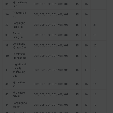
Kỹ thuật máy
35
C01; C03; C04; D01; X01; X02
15
16
tính
Trí tuệ nhân
36
C01; C03; C04; D01; X01; X02
15
16
tạo
Công nghệ
37
C01; C03; C04; D01; X01; X02
15
21
21
thông tin
An toàn
38
C01; C03; C04; D01; X01; X02
15
18
18
thông tin
Công nghệ
39
C01; C03; C04; D01; X01; X02
15
20
20
kỹ thuật ô tô
Robot và trí
40
C01; C03; C04; D01; X01; X02
15
17
17
tuệ nhân tạo
Logistics và
Quản lý
41
C01; C03; C04; D01; X01; X02
15
19
19
chuỗi cung
ứng
Kỹ thuật cơ
42
C01; C03; C04; D01; X01; X02
15
16
16
khí
Kỹ thuật cơ
43
C01; C03; C04; D01; X01; X02
15
16
16
điện tử
Công nghệ ô
44
C01; C03; C04; D01; X01; X02
15
19
19
tô điện