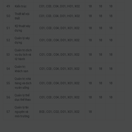
49
Kiến trúc
C01; C03; C04; D01; H01; X02
18
18
18
Thiết kế nội
50
C01; C03; C04; D01; H01; X02
18
18
18
thất
Kỹ thuật xây
51
C01; C03; C04; D01; X01; X02
18
18
18
dựng
Quản lý xây
52
C01; C03; C04; D01; X01; X02
18
18
18
dựng
Quản trị dịch
53
vụ du lịch và
C01; C03; C04; D01; X01; X02
18
18
18
lữ hành
Quản trị
54
C01; C03; C04; D01; X01; X02
18
18
18
khách sạn
Quản trị nhà
55
hàng và dịch
C01; C03; C04; D01; X01; X02
18
18
18
vụ ăn uống
Quản lý thể
56
C01; C03; C04; D01; X01; X02
18
18
18
dục thể thao
Quản lý tài
57
nguyên và
B03; C01; C02; D01; X01; X02
18
môi trường