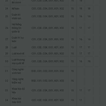
23
C01; C03; C04; D01; X01; X02
15
16
tài chính
24
Kế toán
C01; C03; C04; D01; X01; X02
15
18
18
Quản trị
25
C01; C03; C04; D01; X01; X02
15
16
16
nhân lực
Hệ thống
26
thông tin
C01; C03; C04; D01; X01; X02
15
17
17
quản lý
Quản trị sự
27
C01; C03; C04; D01; X01; X02
15
16
16
kiện
28
Luật
C01; C03; C04; D01; X01; X02
15
17
17
29
Luật kinh tế
C01; C03; C04; D01; X01; X02
15
17
17
Luật thương
30
C01; C03; C04; D01; X01; X02
15
16
16
mại quốc tế
Công nghệ
31
B03; C01; C02; D01; X01; X02
15
sinh học
Công nghệ
32
B03; C01; C02; D01; X01; X02
15
thẩm mỹ
Khoa học dữ
33
C01; C03; C04; D01; X01; X02
15
17
17
liệu
Khoa học
34
C01; C03; C04; D01; X01; X02
15
17
máy tính