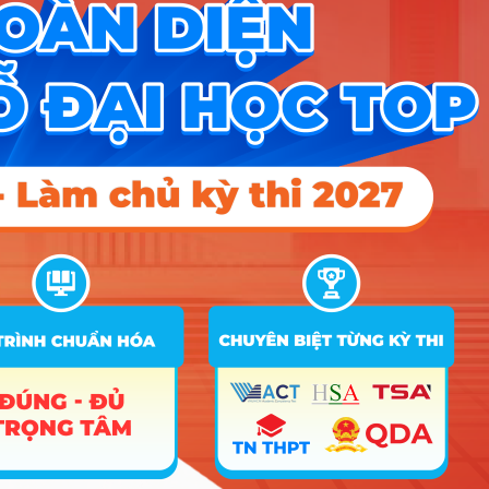
vụ ăn uống
Quản lý thể
56
C01; C03; C04; D01; X01; X02
15
16
16
dục thể thao
Quản lý tài
57
nguyên và
B03; C01; C02; D01; X01; X02
15
môi trường
Điểm Chuẩn
Ghi
STT
Tên ngành
Tổ hợp
chú
2025
2024
2023
1
Thanh nhạc
C03; C04; D01; N05; X01; X02
18
Công nghệ
2
điện ảnh,
C01; C03; C04; D01; H01; X02
18
18
18
truyền hình
Thiết kế đồ
3
C01; C03; C04; D01; H01; X02
18
18
18
họa
Thiết kế thời
4
C01; C03; C04; D01; H01; X02
18
18
18
trang
Nghệ thuật
5
C01; C03; C04; D01; H01; X02
18
18
18
số
C00; D01; D03; D04; D06; D11;
Ngôn ngữ
D14; D15; D43; D44; D45; D53;
6
18
18
18
Anh
D54; D55; D63; D64; D65; DD2;