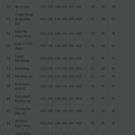
12
Tâm lý học
C01; C03; C04; D01; X01; X02
15
16
16
Truyền thông
13
đa phương
C01; C03; C04; D01; X01; X02
15
20
20
tiện
Quan hệ
14
C01; C03; C04; D01; X01; X02
15
18
18
công chúng
Quản trị kinh
15
C01; C03; C04; D01; X01; X02
15
20
20
doanh
Digital
16
C01; C03; C04; D01; X01; X02
15
19
19
Marketing
17
Marketing
C01; C03; C04; D01; X01; X02
15
20
20
18
Bất động sản
C01; C03; C04; D01; X01; X02
15
16
16
Kinh doanh
19
C01; C03; C04; D01; X01; X02
15
17
17
quốc tế
Kinh doanh
20
C01; C03; C04; D01; X01; X02
15
17
17
thương mại
Thương mại
21
C01; C03; C04; D01; X01; X02
15
18
18
điện tử
Tài chính –
22
C01; C03; C04; D01; X01; X02
15
18
18
Ngân hàng
Công nghệ