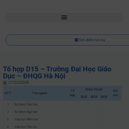
Tính điểm học bạ
Tổ hợp D15 – Trường Đại Học Giáo
Dục – ĐHQG Hà Nội
27/10/2025
Điểm Chuẩn
Tổ
Ghi
STT
Tên ngành
hợp
chú
2025
2024
2023
1
Sư phạm Toán học
2
Sư phạm Ngữ văn
3
Giáo dục Mầm non
4
Giáo dục Tiểu học