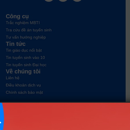
Công cụ
Trắc nghiệm MBTI
Tra cứu đề án tuyển sinh
Tư vấn hướng nghiệp
Tin tức
Tin giáo dục nổi bật
Tin tuyển sinh vào 10
Tin tuyển sinh Đại học
Về chúng tôi
Liên hệ
Điều khoản dịch vụ
Chính sách bảo mật