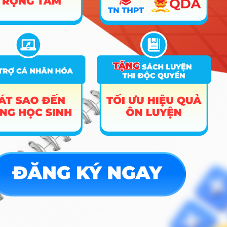
5
Quản trị kinh doanh
D01; D10; X17; X56;
18
18
18
Y07
A00; A01; C03; C04;
6
Marketing
D01; D10; X17; X56;
18
18
18
Y07
A00; B00; C03; C04;
7
Bất động sản
C05; C08; D01; X25;
18
X26
A00; A01; C03; C04;
8
Kinh doanh quốc tế
D01; D10; X17; X56;
18
18
18
Y07
A00; A01; C03; C04;
9
Thương mại điện tử
D01; D10; X17; X56;
18
18
18
Y07
A00; A01; C03; C04;
10
Tài chính – ngân hàng
D01; D10; X17; X56;
18
18
18
Y07
A00; A01; C03; C04;
11
Kế toán
D01; D10; X17; X56;
18
18
18
Y07
C00; C03; D01; D14;
12
Luật
D15; X17; X71; X78;
18
18
18
Y07
C00; C03; D01; D14;