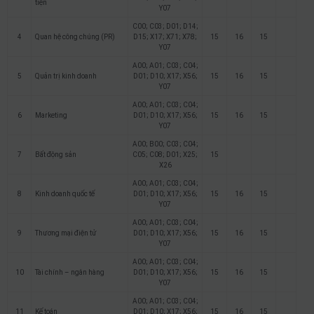
tiện
Y07
C00; C03; D01; D14;
4
Quan hệ công chúng (PR)
D15; X17; X71; X78;
15
16
15
Y07
A00; A01; C03; C04;
5
Quản trị kinh doanh
D01; D10; X17; X56;
15
16
15
Y07
A00; A01; C03; C04;
6
Marketing
D01; D10; X17; X56;
15
16
15
Y07
A00; B00; C03; C04;
7
Bất động sản
C05; C08; D01; X25;
15
X26
A00; A01; C03; C04;
8
Kinh doanh quốc tế
D01; D10; X17; X56;
15
16
15
Y07
A00; A01; C03; C04;
9
Thương mại điện tử
D01; D10; X17; X56;
15
16
15
Y07
A00; A01; C03; C04;
10
Tài chính – ngân hàng
D01; D10; X17; X56;
15
16
15
Y07
A00; A01; C03; C04;
11
Kế toán
D01; D10; X17; X56;
15
16
15