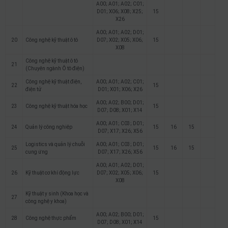
A00; A01; A02; C01;
D01; X06; X08; X25;
15
X26
A00; A01; A02; D01;
20
Công nghệ kỹ thuật ô tô
D07; X02; X05; X06;
15
X08
Công nghệ kỹ thuật ô tô
21
(Chuyên ngành Ô tô điện)
Công nghệ kỹ thuật điện,
A00; A01; A02; C01;
22
15
điện tử
D01; X01; X06; X26
A00; A02; B00; D01;
23
Công nghệ kỹ thuật hóa học
15
D07; D08; X01; X14
A00; A01; C03; D01;
24
Quản lý công nghiệp
15
16
15
D07; X17; X26; X56
Logistics và quản lý chuỗi
A00; A01; C03; D01;
25
15
16
15
cung ứng
D07; X17; X26; X56
A00; A01; A02; D01;
26
Kỹ thuật cơ khí động lực
D07; X02; X05; X06;
15
X08
Kỹ thuật y sinh (Khoa học và
27
công nghệ y khoa)
A00; A02; B00; D01;
28
Công nghệ thực phẩm
15
D07; D08; X01; X14