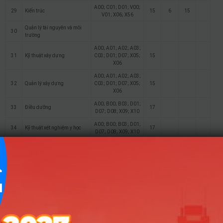
A00; C01; D01; V00;
29
Kiến trúc
15
6
15
V01; X06; X56
Quản lý tài nguyên và môi
30
trường
A00; A01; A02; A03;
31
Kỹ thuật xây dựng
C03; D01; D07; X05;
15
X06
A00; A01; A02; A03;
32
Quản lý xây dựng
C03; D01; D07; X05;
15
X06
A00; B00; B03; D01;
33
Điều dưỡng
17
D07; D08; X09; X10
A00; B00; B03; D01;
34
Kỹ thuật xét nghiệm y học
17
D07; D08; X09; X10
A00; B00; B03; D01;
35
Kỹ thuật hình ảnh y học
17
D07; D08; X09; X10
B00; B03; C01; C02;
36
Quản lý bệnh viện
15
D01; X06; X09; X10
A00; A01; C00; C03;
Quản trị dịch vụ du lịch và
37
D01; D14; D15; X25;
15
16
15
lữ hành
Y07
A00; A01; C00; C03;
38
Quản trị khách sạn
D01; D14; D15; X25;
15
16
15