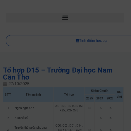
Tính điểm học bạ
Tổ hợp D15 – Trường Đại học Nam
Cần Thơ
27/10/2025
Điểm Chuẩn
Ghi
STT
Tên ngành
Tổ hợp
chú
2025
2024
2023
A01; D01; D14; D15;
1
Ngôn ngữ Anh
15
16
15
X25; X26; X78
2
Kinh tế số
16
15
C00; C03; D01; D14;
Truyền thông đa phương
3
D15; X17; X71; X78;
15
16
15