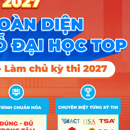
Y07
A00; A01; C00; C03;
QT nhà hàng và dịch vụ ăn
39
D01; D14; D15; X25;
15
16
15
uống
Y07
A00; A02; B00; C03;
40
Quản lý đất đai
C04; C08; D01; X05;
15
X78
Kỹ thuật xây dựng công
41
trình giao thông
Điểm Chuẩn
Ghi
STT
Tên ngành
Tổ hợp
chú
2025
2024
2023
A01; D01; D14; D15;
1
Ngôn ngữ Anh
18
18
18
X25; X26; X78
2
Kinh tế số
18
18
C00; C03; D01; D14;
Truyền thông đa phương
3
D15; X17; X71; X78;
18
18
18
tiện
Y07
C00; C03; D01; D14;
4
Quan hệ công chúng (PR)
D15; X17; X71; X78;
18
18
18
Y07
A00; A01; C03; C04;