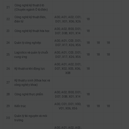
Công nghệ kỹ thuật ô tô
21
(Chuyên ngành Ô tô điện)
Công nghệ kỹ thuật điện,
A00; A01; A02; C01;
22
18
điện tử
D01; X01; X06; X26
A00; A02; B00; D01;
23
Công nghệ kỹ thuật hóa học
18
D07; D08; X01; X14
A00; A01; C03; D01;
24
Quản lý công nghiệp
18
18
18
D07; X17; X26; X56
Logistics và quản lý chuỗi
A00; A01; C03; D01;
25
18
18
18
cung ứng
D07; X17; X26; X56
A00; A01; A02; D01;
26
Kỹ thuật cơ khí động lực
D07; X02; X05; X06;
18
X08
Kỹ thuật y sinh (Khoa học và
27
công nghệ y khoa)
A00; A02; B00; D01;
28
Công nghệ thực phẩm
18
D07; D08; X01; X14
A00; C01; D01; V00;
29
Kiến trúc
18
18
18
V01; X06; X56
Quản lý tài nguyên và môi
30
trường
A00; A01; A02; A03;