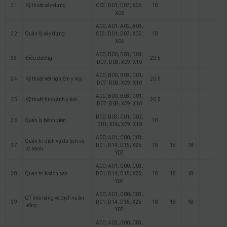
31
Kỹ thuật xây dựng
C03; D01; D07; X05;
18
X06
A00; A01; A02; A03;
32
Quản lý xây dựng
C03; D01; D07; X05;
18
X06
A00; B00; B03; D01;
33
Điều dưỡng
20.5
D07; D08; X09; X10
A00; B00; B03; D01;
34
Kỹ thuật xét nghiệm y học
20.5
D07; D08; X09; X10
A00; B00; B03; D01;
35
Kỹ thuật hình ảnh y học
20.5
D07; D08; X09; X10
B00; B03; C01; C02;
36
Quản lý bệnh viện
18
D01; X06; X09; X10
A00; A01; C00; C03;
Quản trị dịch vụ du lịch và
37
D01; D14; D15; X25;
18
18
18
lữ hành
Y07
A00; A01; C00; C03;
38
Quản trị khách sạn
D01; D14; D15; X25;
18
18
18
Y07
A00; A01; C00; C03;
QT nhà hàng và dịch vụ ăn
39
D01; D14; D15; X25;
18
18
18
uống
Y07
A00; A02; B00; C03;