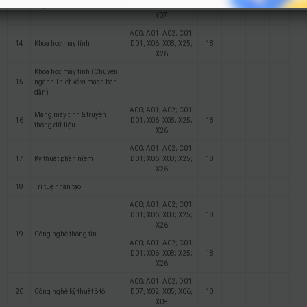
13
Luật Kinh tế
D15; X17; X71; X78;
18
18
18
Y07
A00; A01; A02; C01;
14
Khoa học máy tính
D01; X06; X08; X25;
18
X26
Khoa học máy tính (Chuyên
15
ngành Thiết kế vi mạch bán
dẫn)
A00; A01; A02; C01;
Mạng máy tính & truyền
16
D01; X06; X08; X25;
18
thông dữ liệu
X26
A00; A01; A02; C01;
17
Kỹ thuật phần mềm
D01; X06; X08; X25;
18
X26
18
Trí tuệ nhân tạo
A00; A01; A02; C01;
D01; X06; X08; X25;
18
X26
19
Công nghệ thông tin
A00; A01; A02; C01;
D01; X06; X08; X25;
18
X26
A00; A01; A02; D01;
20
Công nghệ kỹ thuật ô tô
D07; X02; X05; X06;
18
X08