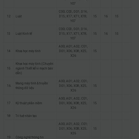
Y07
C00; C03; D01; D14;
12
Luật
D15; X17; X71; X78;
15
16
15
Y07
C00; C03; D01; D14;
13
Luật Kinh tế
D15; X17; X71; X78;
15
16
15
Y07
A00; A01; A02; C01;
14
Khoa học máy tính
D01; X06; X08; X25;
15
X26
Khoa học máy tính (Chuyên
15
ngành Thiết kế vi mạch bán
dẫn)
A00; A01; A02; C01;
Mạng máy tính & truyền
16
D01; X06; X08; X25;
15
thông dữ liệu
X26
A00; A01; A02; C01;
17
Kỹ thuật phần mềm
D01; X06; X08; X25;
15
X26
18
Trí tuệ nhân tạo
A00; A01; A02; C01;
D01; X06; X08; X25;
15
X26
19
Công nghệ thông tin