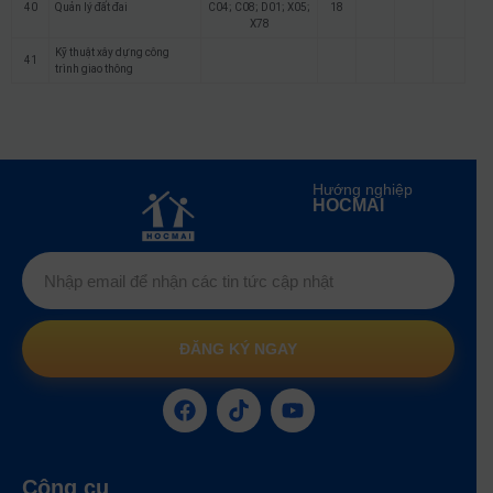
40
Quản lý đất đai
C04; C08; D01; X05;
18
X78
Kỹ thuật xây dựng công
41
trình giao thông
Hướng nghiệp
HOCMAI
ĐĂNG KÝ NGAY
Công cụ