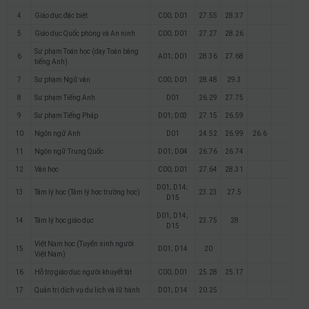
4
Giáo dục đặc biệt
C00; D01
27.55
28.37
5
Giáo dục Quốc phòng và An ninh
C00; D01
27.27
28.26
Sư phạm Toán học (dạy Toán bằng
6
A01; D01
28.36
27.68
tiếng Anh)
7
Sư phạm Ngữ văn
C00; D01
28.48
29.3
8
Sư phạm Tiếng Anh
D01
26.29
27.75
9
Sư phạm Tiếng Pháp
D01; D03
27.15
26.59
10
Ngôn ngữ Anh
D01
24.52
26.99
26.6
11
Ngôn ngữ Trung Quốc
D01; D04
26.76
26.74
12
Văn học
C00; D01
27.64
28.31
D01; D14;
13
Tâm lý học (Tâm lý học trường học)
23.23
27.5
D15
D01; D14;
14
Tâm lý học giáo dục
23.75
28
D15
Việt Nam học (Tuyển sinh người
15
D01; D14
20
Việt Nam)
16
Hỗ trợ giáo dục người khuyết tật
C00; D01
25.28
25.17
17
Quản trị dịch vụ du lịch và lữ hành
D01; D14
20.25