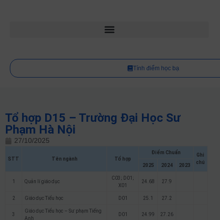
Tính điểm học bạ
Tổ hợp D15 – Trường Đại Học Sư
Phạm Hà Nội
27/10/2025
Điểm Chuẩn
Ghi
STT
Tên ngành
Tổ hợp
chú
2025
2024
2023
C03; D01;
1
Quản lí giáo dục
24.68
27.9
X01
2
Giáo dục Tiểu học
D01
25.1
27.2
Giáo dục Tiểu học – Sư phạm Tiếng
3
D01
24.99
27.26
Anh