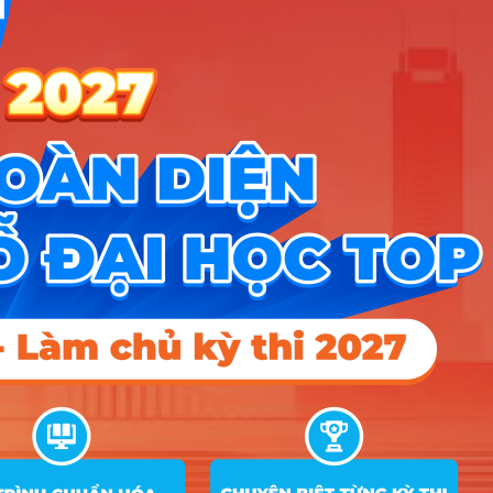
Tin tức
Tin giáo dục nổi bật
Tin tuyển sinh vào 10
Tin tuyển sinh Đại học
Về chúng tôi
Liên hệ
Điều khoản dịch vụ
Chính sách bảo mật