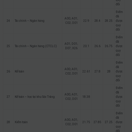
đổi
Điểm
đã
A00; A01;
24
Tài chính – Ngân hàng
22.9
28.4
28.25
được
C02; D01
quy
đổi
Điểm
đã
A01; D01;
25
Tài chính – Ngân hàng (CTCLC)
20.1
26.6
26.75
được
D07; X26
quy
đổi
Điểm
đã
A00; A01;
26
Kế toán
22.61
27.8
28
được
C02; D01
quy
đổi
Điểm
đã
A00; A01;
27
Kế toán – học tại khu Sóc Trăng
18.38
được
C02; D01
quy
đổi
Điểm
đã
A00; A01;
28
Kiểm toán
21.75
27.85
27.25
được
C02; D01
quy
đổi