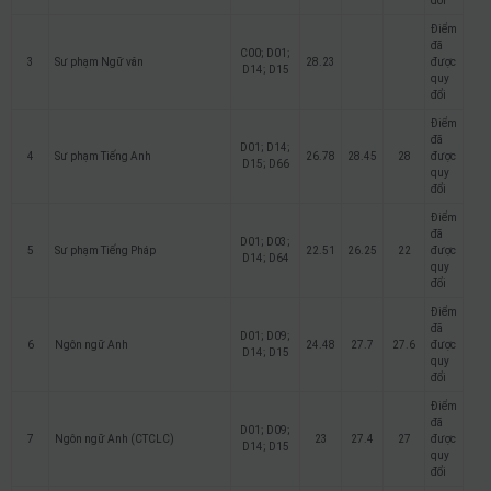
đổi
Điểm
đã
C00; D01;
3
Sư phạm Ngữ văn
28.23
được
D14; D15
quy
đổi
Điểm
đã
D01; D14;
4
Sư phạm Tiếng Anh
26.78
28.45
28
được
D15; D66
quy
đổi
Điểm
đã
D01; D03;
5
Sư phạm Tiếng Pháp
22.51
26.25
22
được
D14; D64
quy
đổi
Điểm
đã
D01; D09;
6
Ngôn ngữ Anh
24.48
27.7
27.6
được
D14; D15
quy
đổi
Điểm
đã
D01; D09;
7
Ngôn ngữ Anh (CTCLC)
23
27.4
27
được
D14; D15
quy
đổi