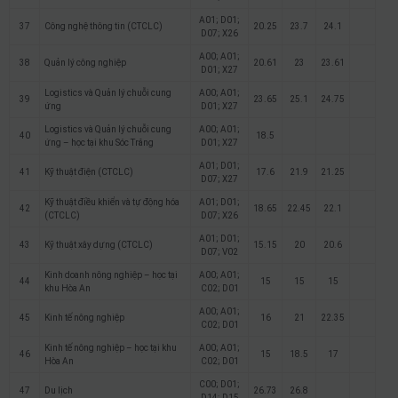
A01; D01;
37
Công nghệ thông tin (CTCLC)
20.25
23.7
24.1
D07; X26
A00; A01;
38
Quản lý công nghiệp
20.61
23
23.61
D01; X27
Logistics và Quản lý chuỗi cung
A00; A01;
39
23.65
25.1
24.75
ứng
D01; X27
Logistics và Quản lý chuỗi cung
A00; A01;
40
18.5
ứng – học tại khu Sóc Trăng
D01; X27
A01; D01;
41
Kỹ thuật điện (CTCLC)
17.6
21.9
21.25
D07; X27
Kỹ thuật điều khiển và tự động hóa
A01; D01;
42
18.65
22.45
22.1
(CTCLC)
D07; X26
A01; D01;
43
Kỹ thuật xây dựng (CTCLC)
15.15
20
20.6
D07; V02
Kinh doanh nông nghiệp – học tại
A00; A01;
44
15
15
15
khu Hòa An
C02; D01
A00; A01;
45
Kinh tế nông nghiệp
16
21
22.35
C02; D01
Kinh tế nông nghiệp – học tại khu
A00; A01;
46
15
18.5
17
Hòa An
C02; D01
C00; D01;
47
Du lịch
26.73
26.8
D14; D15