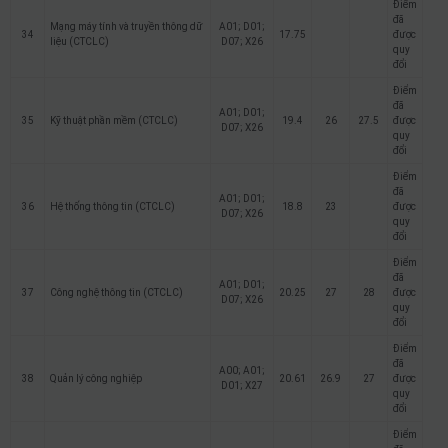
Điểm
đã
Mạng máy tính và truyền thông dữ
A01; D01;
34
17.75
được
liệu (CTCLC)
D07; X26
quy
đổi
Điểm
đã
A01; D01;
35
Kỹ thuật phần mềm (CTCLC)
19.4
26
27.5
được
D07; X26
quy
đổi
Điểm
đã
A01; D01;
36
Hệ thống thông tin (CTCLC)
18.8
23
được
D07; X26
quy
đổi
Điểm
đã
A01; D01;
37
Công nghệ thông tin (CTCLC)
20.25
27
28
được
D07; X26
quy
đổi
Điểm
đã
A00; A01;
38
Quản lý công nghiệp
20.61
26.9
27
được
D01; X27
quy
đổi
Điểm