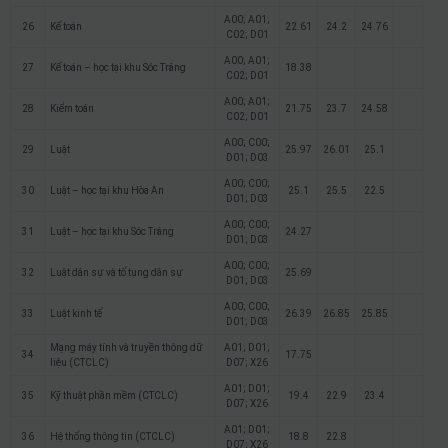
A00; A01;
26
Kế toán
22.61
24.2
24.76
C02; D01
A00; A01;
27
Kế toán – học tại khu Sóc Trăng
18.38
C02; D01
A00; A01;
28
Kiểm toán
21.75
23.7
24.58
C02; D01
A00; C00;
29
Luật
25.97
26.01
25.1
D01; D03
A00; C00;
30
Luật – học tại khu Hòa An
25.1
25.5
22.5
D01; D03
A00; C00;
31
Luật – học tại khu Sóc Trăng
24.27
D01; D03
A00; C00;
32
Luật dân sự và tố tụng dân sự
25.69
D01; D03
A00; C00;
33
Luật kinh tế
26.39
26.85
25.85
D01; D03
Mạng máy tính và truyền thông dữ
A01; D01;
34
17.75
liệu (CTCLC)
D07; X26
A01; D01;
35
Kỹ thuật phần mềm (CTCLC)
19.4
22.9
23.4
D07; X26
A01; D01;
36
Hệ thống thông tin (CTCLC)
18.8
22.8
D07; X26