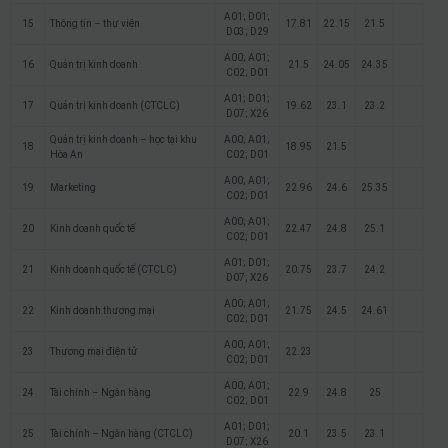
A01; D01;
15
Thông tin – thư viện
17.81
22.15
21.5
D03; D29
A00; A01;
16
Quản trị kinh doanh
21.5
24.05
24.35
C02; D01
A01; D01;
17
Quản trị kinh doanh (CTCLC)
19.62
23.1
23.2
D07; X26
Quản trị kinh doanh – học tại khu
A00; A01;
18
18.95
21.5
Hòa An
C02; D01
A00; A01;
19
Marketing
22.96
24.6
25.35
C02; D01
A00; A01;
20
Kinh doanh quốc tế
22.47
24.8
25.1
C02; D01
A01; D01;
21
Kinh doanh quốc tế (CTCLC)
20.75
23.7
24.2
D07; X26
A00; A01;
22
Kinh doanh thương mại
21.75
24.5
24.61
C02; D01
A00; A01;
23
Thương mại điện tử
22.23
C02; D01
A00; A01;
24
Tài chính – Ngân hàng
22.9
24.8
25
C02; D01
A01; D01;
25
Tài chính – Ngân hàng (CTCLC)
20.1
23.5
23.1
D07; X26