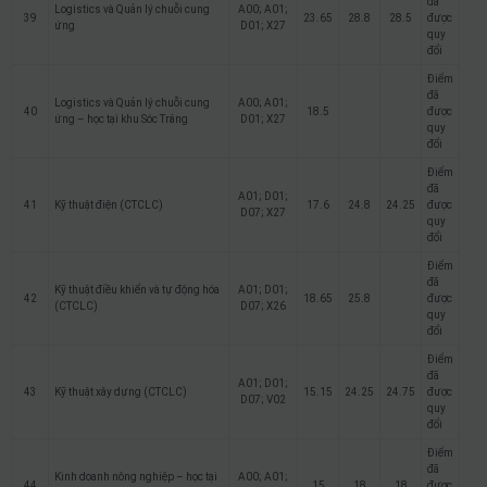
đã
Logistics và Quản lý chuỗi cung
A00; A01;
39
23.65
28.8
28.5
được
ứng
D01; X27
quy
đổi
Điểm
đã
Logistics và Quản lý chuỗi cung
A00; A01;
40
18.5
được
ứng – học tại khu Sóc Trăng
D01; X27
quy
đổi
Điểm
đã
A01; D01;
41
Kỹ thuật điện (CTCLC)
17.6
24.8
24.25
được
D07; X27
quy
đổi
Điểm
đã
Kỹ thuật điều khiển và tự động hóa
A01; D01;
42
18.65
25.8
được
(CTCLC)
D07; X26
quy
đổi
Điểm
đã
A01; D01;
43
Kỹ thuật xây dựng (CTCLC)
15.15
24.25
24.75
được
D07; V02
quy
đổi
Điểm
đã
Kinh doanh nông nghiệp – học tại
A00; A01;
44
15
18
18
được