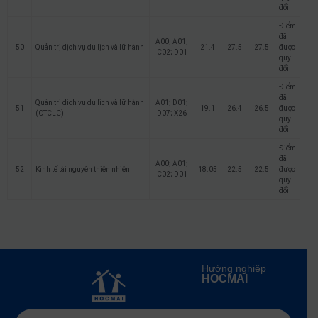
đổi
Điểm
đã
A00; A01;
50
Quản trị dịch vụ du lịch và lữ hành
21.4
27.5
27.5
được
C02; D01
quy
đổi
Điểm
đã
Quản trị dịch vụ du lịch và lữ hành
A01; D01;
51
19.1
26.4
26.5
được
(CTCLC)
D07; X26
quy
đổi
Điểm
đã
A00; A01;
52
Kinh tế tài nguyên thiên nhiên
18.05
22.5
22.5
được
C02; D01
quy
đổi
Hướng nghiệp
HOCMAI