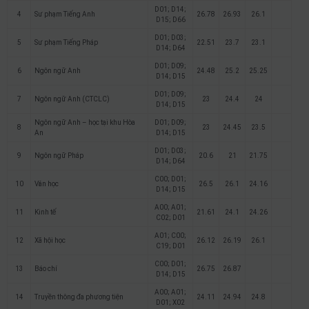
D01; D14;
4
Sư phạm Tiếng Anh
26.78
26.93
26.1
D15; D66
D01; D03;
5
Sư phạm Tiếng Pháp
22.51
23.7
23.1
D14; D64
D01; D09;
6
Ngôn ngữ Anh
24.48
25.2
25.25
D14; D15
D01; D09;
7
Ngôn ngữ Anh (CTCLC)
23
24.4
24
D14; D15
Ngôn ngữ Anh – học tại khu Hòa
D01; D09;
8
23
24.45
23.5
An
D14; D15
D01; D03;
9
Ngôn ngữ Pháp
20.6
21
21.75
D14; D64
C00; D01;
10
Văn học
26.5
26.1
24.16
D14; D15
A00; A01;
11
Kinh tế
21.61
24.1
24.26
C02; D01
A01; C00;
12
Xã hội học
26.12
26.19
26.1
C19; D01
C00; D01;
13
Báo chí
26.75
26.87
D14; D15
A00; A01;
14
Truyền thông đa phương tiện
24.11
24.94
24.8
D01; X02