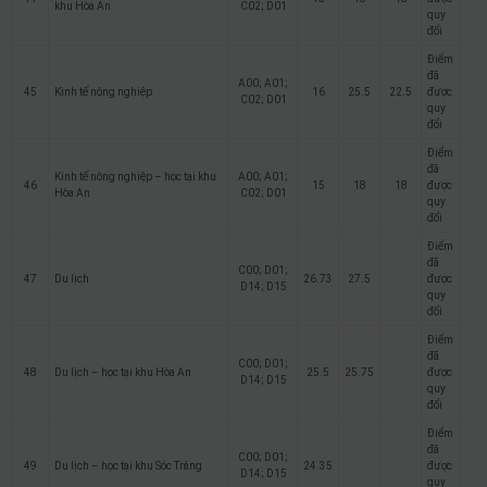
khu Hòa An
C02; D01
quy
đổi
Điểm
đã
A00; A01;
45
Kinh tế nông nghiệp
16
25.5
22.5
được
C02; D01
quy
đổi
Điểm
đã
Kinh tế nông nghiệp – học tại khu
A00; A01;
46
15
18
18
được
Hòa An
C02; D01
quy
đổi
Điểm
đã
C00; D01;
47
Du lịch
26.73
27.5
được
D14; D15
quy
đổi
Điểm
đã
C00; D01;
48
Du lịch – học tại khu Hòa An
25.5
25.75
được
D14; D15
quy
đổi
Điểm
đã
C00; D01;
49
Du lịch – học tại khu Sóc Trăng
24.35
được
D14; D15
quy