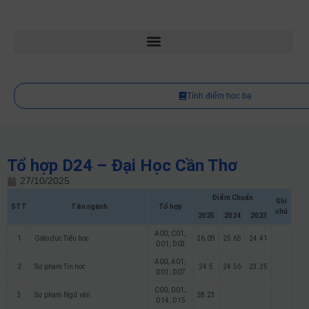
Tính điểm học bạ
Tổ hợp D24 – Đại Học Cần Thơ
27/10/2025
Điểm Chuẩn
Ghi
STT
Tên ngành
Tổ hợp
chú
2025
2024
2023
A00; C01;
1
Giáo dục Tiểu học
26.09
25.65
24.41
D01; D03
A00; A01;
2
Sư phạm Tin học
24.5
24.56
23.25
D01; D07
C00; D01;
3
Sư phạm Ngữ văn
28.23
D14; D15