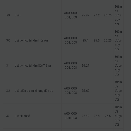
Điểm
đã
A00; C00;
29
Luật
25.97
27.2
26.75
được
D01; D03
quy
đổi
Điểm
đã
A00; C00;
30
Luật – học tại khu Hòa An
25.1
25.5
26.25
được
D01; D03
quy
đổi
Điểm
đã
A00; C00;
31
Luật – học tại khu Sóc Trăng
24.27
được
D01; D03
quy
đổi
Điểm
đã
A00; C00;
32
Luật dân sự và tố tụng dân sự
25.69
được
D01; D03
quy
đổi
Điểm
đã
A00; C00;
33
Luật kinh tế
26.39
27.8
27.5
được
D01; D03
quy
đổi