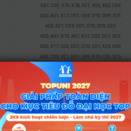
D01; C00; X70; X78; X21; X05; X62; C04
A00; A01; X17; D01; C04; D10; D09; X25
A00; X21; C04; D01; D10; D09; D25
A00; A01; D10; X01; X17; C03; D01; X25
A00; X17; C03; D01; D10; C01; X25; D09
A00; C00; X01; D01; D09; D10; C03; X25
A00; A01; D10; D01; X26; X06; X02; X05
A00; A01; X21; D01; X05; X06; X07; X11
A00; A01; X21; D01; X05; X06; X07; X11
A00; A01; X21; D01; X07; X11; X05; X06
A00; A01; C00; D01; X21; X05; X06; X11