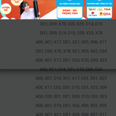
Tổ hợp
D01; D09; X78; C00; X25; D14; D15
D01; D09; X78; C00; X25; D14; D15
D01; D09; D14; D15; C00; X25; X78
A00; A01; X17; D01; X21; X05; X06; X11
D01; C00; X70; X78; X21; X05; X62; C04
A00; A01; X17; D01; C04; D10; D09; X25
A00; X21; C04; D01; D10; D09; D25
A00; A01; D10; X01; X17; C03; D01; X25
A00; X17; C03; D01; D10; C01; X25; D09
A00; C00; X01; D01; D09; D10; C03; X25
A00; A01; D10; D01; X26; X06; X02; X05
A00; A01; X21; D01; X05; X06; X07; X11