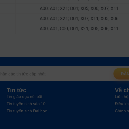
A00; A01; X21; D01; X05; X06; X07; X11
A00; A01; X21; D01; X07; X11; X05; X06
A00; A01; C00; D01; X21; X05; X06; X11
ĐĂN
Tin tức
Về c
Tin giáo dục nổi bật
Liên hệ
Tin tuyển sinh vào 10
Điều kh
Tin tuyển sinh Đại học
Chính s