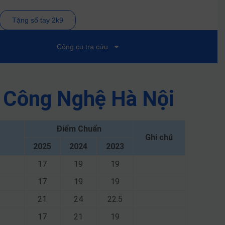
Tặng sổ tay 2k9
Công cụ tra cứu
à Công Nghệ Hà Nội
Điểm Chuẩn
Ghi chú
2025
2024
2023
17
19
19
17
19
19
21
24
22.5
17
21
19