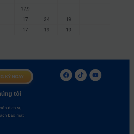
17.9
17
24
19
17
19
19
G KÝ NGAY
húng tôi
oản dịch vụ
ách bảo mật