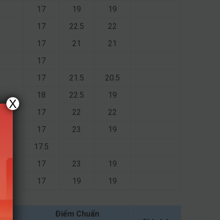
17
19
19
17
22.5
22
17
21
21
17
17
21.5
20.5
18
22.5
19
X
17
22
22
17
23
19
17.5
17
23
19
17
19
19
Điểm Chuẩn