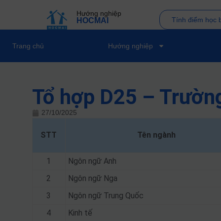
Hướng nghiệp
Tính điểm học 
HOCMAI
Trang chủ
Hướng nghiệp
Tổ hợp D25 – Trườn
27/10/2025
STT
Tên ngành
1
Ngôn ngữ Anh
2
Ngôn ngữ Nga
3
Ngôn ngữ Trung Quốc
4
Kinh tế