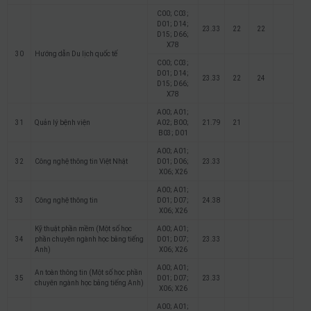
C00; C03;
D01; D14;
23.33
22
22
D15; D66;
X78
30
Hướng dẫn Du lịch quốc tế
C00; C03;
D01; D14;
23.33
22
24
D15; D66;
X78
A00; A01;
31
Quản lý bệnh viện
A02; B00;
21.79
21
B03; D01
A00; A01;
32
Công nghệ thông tin Việt Nhật
D01; D06;
23.33
X06; X26
A00; A01;
33
Công nghệ thông tin
D01; D07;
24.38
X06; X26
Kỹ thuật phần mềm (Một số học
A00; A01;
34
phần chuyên ngành học bằng tiếng
D01; D07;
23.33
Anh)
X06; X26
A00; A01;
An toàn thông tin (Một số học phần
35
D01; D07;
23.33
chuyên ngành học bằng tiếng Anh)
X06; X26
A00; A01;