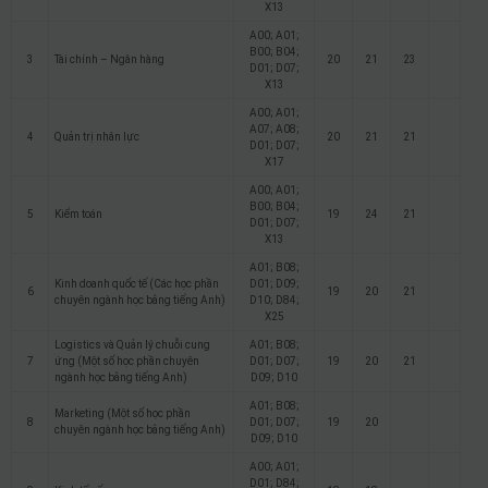
X13
A00; A01;
B00; B04;
3
Tài chính – Ngân hàng
20
21
23
D01; D07;
X13
A00; A01;
A07; A08;
4
Quản trị nhân lực
20
21
21
D01; D07;
X17
A00; A01;
B00; B04;
5
Kiểm toán
19
24
21
D01; D07;
X13
A01; B08;
Kinh doanh quốc tế (Các học phần
D01; D09;
6
19
20
21
chuyên ngành học bằng tiếng Anh)
D10; D84;
X25
Logistics và Quản lý chuỗi cung
A01; B08;
7
ứng (Một số học phần chuyên
D01; D07;
19
20
21
ngành học bằng tiếng Anh)
D09; D10
A01; B08;
Marketing (Một số học phần
8
D01; D07;
19
20
chuyên ngành học bằng tiếng Anh)
D09; D10
A00; A01;
D01; D84;