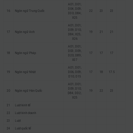
A01; D01;
D04; D09;
16
Ngôn ngữ Trung Quốc
22
23
23
D30; D84;
X25
A01; D01;
D09; D10;
17
Ngôn ngữ Anh
19
21
21
D84; X25;
X26
A01; D01;
D03; D09;
18
Ngôn ngữ Pháp
17
17
17
D20; D89;
X37
A01; D01;
19
Ngôn ngữ Nhật
D06; D09;
17
18
17.5
D10; D15
A01; D01;
D09; D10;
20
Ngôn ngữ Hàn Quốc
19
22
23
D84; DD2;
X25
21
Luật kinh tế
22
Luật kinh doanh
23
Luật
24
Luật quốc tế